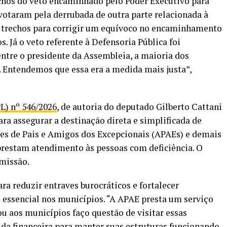
hos do veto encaminhado pelo Poder Executivo para
 votaram pela derrubada de outra parte relacionada à
u trechos para corrigir um equívoco no encaminhamento
. Já o veto referente à Defensoria Pública foi
ntre o presidente da Assembleia, a maioria dos
. Entendemos que essa era a medida mais justa”,
PL) nº 546/2026
, de autoria do deputado Gilberto Cattani
para assegurar a destinação direta e simplificada de
s de Pais e Amigos dos Excepcionais (APAEs) e demais
prestam atendimento às pessoas com deficiência. O
omissão.
ara reduzir entraves burocráticos e fortalecer
essencial nos municípios. “A APAE presta um serviço
ou aos municípios faço questão de visitar essas
uda financeira para manter suas estruturas funcionando.