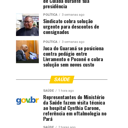
de Cuiabá durante sua
presidência
POLÍTICA
3 semanas ago
Sindicato cobra solução
urgente para descontos de
consignados
POLÍTICA
3 semanas ago
Juca do Guaraná se posiciona
contra pedágio entre
Livramento e Poconé e cobra
solução sem novos custo
SAÚDE
SAÚDE
1 hora ago
Representantes do Ministério
da Saúde fazem visita técnica
ao hospital Cynthia Carone,
referência em oftalmologia no
Pará
SAÚDE
2 horas ago