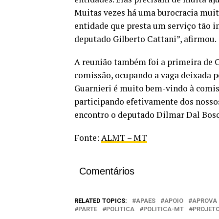
Muitas vezes há uma burocracia muit
entidade que presta um serviço tão im
deputado Gilberto Cattani”, afirmou.
A reunião também foi a primeira de 
comissão, ocupando a vaga deixada p
Guarnieri é muito bem-vindo à comissã
participando efetivamente dos nosso
encontro o deputado Dilmar Dal Bosc
Fonte:
ALMT – MT
Comentários
RELATED TOPICS:
APAES
APOIO
APROVA
PARTE
POLITICA
POLITICA-MT
PROJET