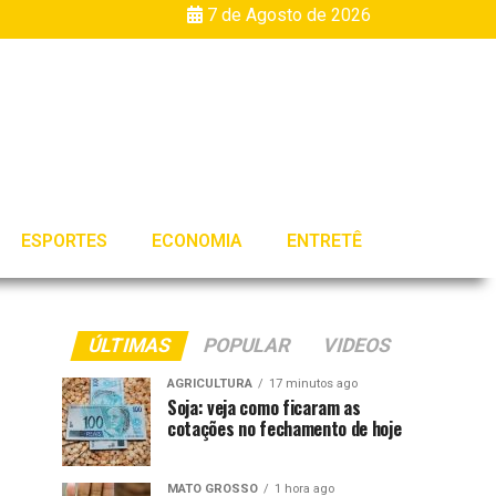
7 de Agosto de 2026
ESPORTES
ECONOMIA
ENTRETÊ
ÚLTIMAS
POPULAR
VIDEOS
AGRICULTURA
17 minutos ago
Soja: veja como ficaram as
cotações no fechamento de hoje
MATO GROSSO
1 hora ago