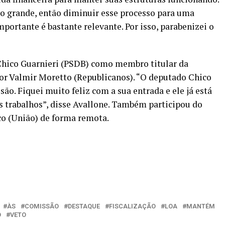
o grande, então diminuir esse processo para uma
portante é bastante relevante. Por isso, parabenizei o
Chico Guarnieri (PSDB) como membro titular da
or Valmir Moretto (Republicanos). “O deputado Chico
o. Fiquei muito feliz com a sua entrada e ele já está
s trabalhos”, disse Avallone. Também participou do
o (União) de forma remota.
ÀS
COMISSÃO
DESTAQUE
FISCALIZAÇÃO
LOA
MANTÉM
O
VETO