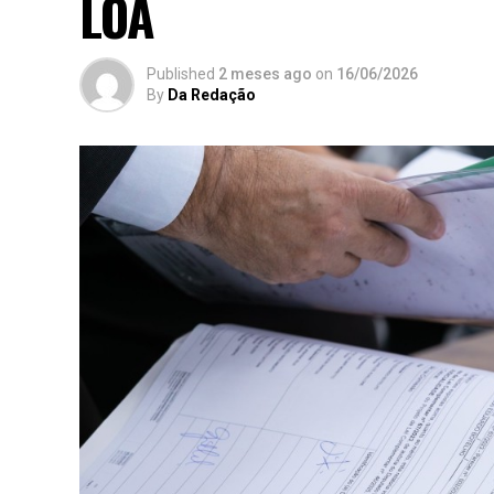
LOA
Published
2 meses ago
on
16/06/2026
By
Da Redação