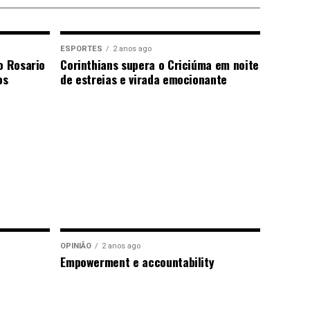
ESPORTES
2 anos ago
o Rosario
Corinthians supera o Criciúma em noite
os
de estreias e virada emocionante
OPINIÃO
2 anos ago
Empowerment e accountability