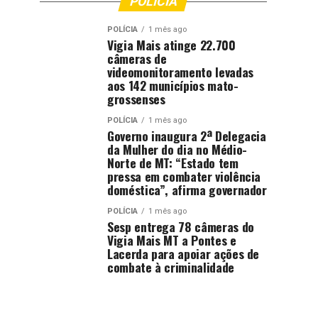
POLÍCIA
POLÍCIA
1 mês ago
Vigia Mais atinge 22.700
câmeras de
videomonitoramento levadas
aos 142 municípios mato-
grossenses
POLÍCIA
1 mês ago
Governo inaugura 2ª Delegacia
da Mulher do dia no Médio-
Norte de MT: “Estado tem
pressa em combater violência
doméstica”, afirma governador
POLÍCIA
1 mês ago
Sesp entrega 78 câmeras do
Vigia Mais MT a Pontes e
Lacerda para apoiar ações de
combate à criminalidade