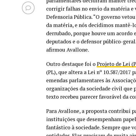
parlamentares decidiram manter trec
corrigir falhas no envio da matéria e
Defensoria Pública. “O governo veto
da matéria, e nós decidimos mantê-los
derrubado, porque houve um acordo e
deputados e o defensor público-geral
afirmou Avallone.
Outro destaque foi o
Projeto de Lei (
(PL), que altera a Lei nº 10.587/2017 
emendas parlamentares às Associaçõe
organizações da sociedade civil que 
texto recebeu parecer favorável da c
Para Avallone, a proposta contribui p
instituições que desempenham papel 
fantástico à sociedade. Sempre que v
entidades. Elas precisam de muita aj