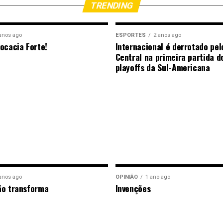
TRENDING
anos ago
ESPORTES
2 anos ago
ocacia Forte!
Internacional é derrotado pel
Central na primeira partida d
playoffs da Sul-Americana
anos ago
OPINIÃO
1 ano ago
ão transforma
Invenções