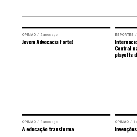
OPINIÃO
2 anos ago
ESPORTES
Jovem Advocacia Forte!
Internaci
Central n
playoffs 
OPINIÃO
2 anos ago
OPINIÃO
1 
A educação transforma
Invenções