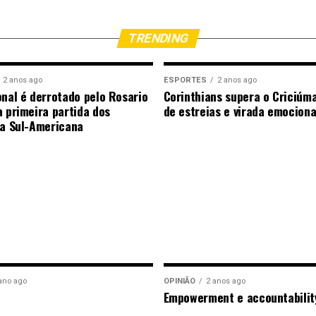
TRENDING
2 anos ago
ESPORTES
2 anos ago
onal é derrotado pelo Rosario
Corinthians supera o Criciúm
a primeira partida dos
de estreias e virada emocion
da Sul-Americana
ano ago
OPINIÃO
2 anos ago
Empowerment e accountabilit