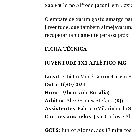
São Paulo no Alfredo Jaconi, em Caxia
O empate deixa um gosto amargo para 
Juventude, que também almejava uma 
recuperar rapidamente para os próxi
FICHA TÉCNICA
JUVENTUDE 1X1 ATLÉTICO-MG
Local
: estádio Mané Garrincha, em Br
Data
: 16/07/2024
Hora
: 19 horas (de Brasília)
Árbitro
: Alex Gomes Stefano (RJ)
Assistentes
: Fabricio Vilarinho da 
Cartões amarelos
: Jean Carlos e A
GOLS:
Junior Alonso, aos 17 minuto