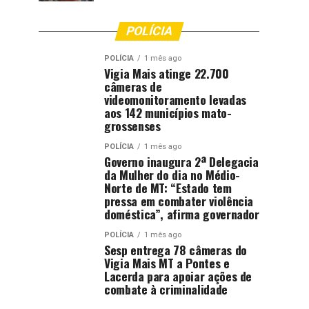
POLÍCIA
POLÍCIA
1 mês ago
Vigia Mais atinge 22.700
câmeras de
videomonitoramento levadas
aos 142 municípios mato-
grossenses
POLÍCIA
1 mês ago
Governo inaugura 2ª Delegacia
da Mulher do dia no Médio-
Norte de MT: “Estado tem
pressa em combater violência
doméstica”, afirma governador
POLÍCIA
1 mês ago
Sesp entrega 78 câmeras do
Vigia Mais MT a Pontes e
Lacerda para apoiar ações de
combate à criminalidade