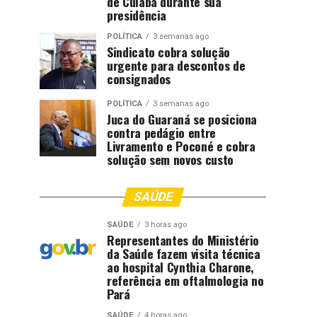
de Cuiabá durante sua
presidência
POLÍTICA
3 semanas ago
Sindicato cobra solução
urgente para descontos de
consignados
POLÍTICA
3 semanas ago
Juca do Guaraná se posiciona
contra pedágio entre
Livramento e Poconé e cobra
solução sem novos custo
SAÚDE
SAÚDE
3 horas ago
Representantes do Ministério
da Saúde fazem visita técnica
ao hospital Cynthia Charone,
referência em oftalmologia no
Pará
SAÚDE
4 horas ago