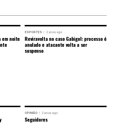
ESPORTES
2 anos ago
a em noite
Reviravolta no caso Gabigol: processo é
ante
anulado e atacante volta a ser
suspenso
OPINIÃO
2 anos ago
y
Seguidores