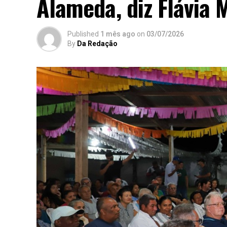
Alameda, diz Flávia 
Published
1 mês ago
on
03/07/2026
By
Da Redação