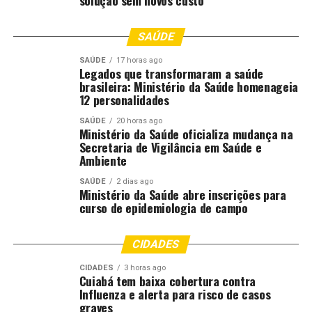
Andre Luis / SECOM-VG
SAÚDE
SAÚDE
17 horas ago
Legados que transformaram a saúde
brasileira: Ministério da Saúde homenageia
Andre Luis / SECOM-VG
12 personalidades
SAÚDE
20 horas ago
Ministério da Saúde oficializa mudança na
Secretaria de Vigilância em Saúde e
Ambiente
Andre Luis / SECOM-VG
SAÚDE
2 dias ago
Ministério da Saúde abre inscrições para
curso de epidemiologia de campo
CIDADES
Andre Luis / SECOM-VG
CIDADES
3 horas ago
Cuiabá tem baixa cobertura contra
Influenza e alerta para risco de casos
graves