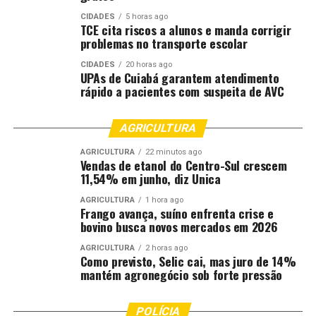
CIDADES
5 horas ago
TCE cita riscos a alunos e manda corrigir
problemas no transporte escolar
Andre Luis / SECOM-VG
CIDADES
20 horas ago
UPAs de Cuiabá garantem atendimento
rápido a pacientes com suspeita de AVC
AGRICULTURA
Andre Luis / SECOM-VG
AGRICULTURA
22 minutos ago
Vendas de etanol do Centro-Sul crescem
11,54% em junho, diz Unica
AGRICULTURA
1 hora ago
Frango avança, suíno enfrenta crise e
bovino busca novos mercados em 2026
Andre Luis / SECOM-VG
AGRICULTURA
2 horas ago
Como previsto, Selic cai, mas juro de 14%
mantém agronegócio sob forte pressão
POLÍCIA