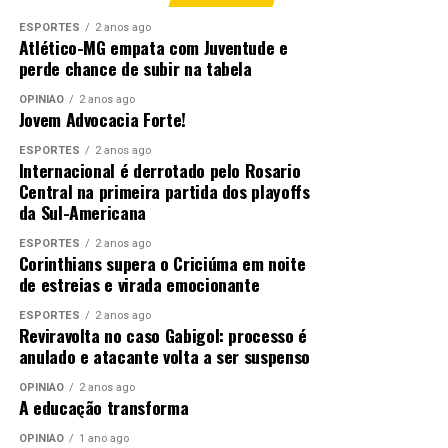
ESPORTES
2 anos ago
Atlético-MG empata com Juventude e
perde chance de subir na tabela
Andre Luis / SECOM-VG
OPINIÃO
2 anos ago
Jovem Advocacia Forte!
ESPORTES
2 anos ago
Internacional é derrotado pelo Rosario
Central na primeira partida dos playoffs
Andre Luis / SECOM-VG
da Sul-Americana
ESPORTES
2 anos ago
Corinthians supera o Criciúma em noite
de estreias e virada emocionante
ESPORTES
2 anos ago
Andre Luis / SECOM-VG
Reviravolta no caso Gabigol: processo é
anulado e atacante volta a ser suspenso
OPINIÃO
2 anos ago
A educação transforma
OPINIÃO
1 ano ago