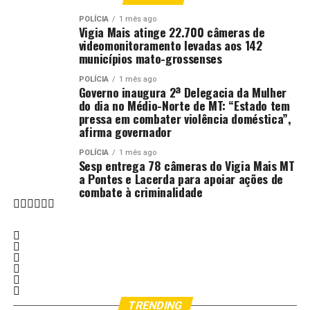
Andre Luis / SECOM-VG
POLÍCIA
1 mês ago
Vigia Mais atinge 22.700 câmeras de
videomonitoramento levadas aos 142
municípios mato-grossenses
POLÍCIA
1 mês ago
Andre Luis / SECOM-VG
Governo inaugura 2ª Delegacia da Mulher
do dia no Médio-Norte de MT: “Estado tem
pressa em combater violência doméstica”,
afirma governador
POLÍCIA
1 mês ago
Sesp entrega 78 câmeras do Vigia Mais MT
a Pontes e Lacerda para apoiar ações de
Andre Luis / SECOM-VG
combate à criminalidade
Andre Luis / SECOM-VG
TRENDING