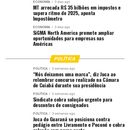
ECONOMIA
3 dias ago
a implantação do Parque Tecnológico, na região do
MT arrecada R$ 35 bilhões em impostos e
supera ritmo de 2025, aponta
bairro Chapéu do Sol.
Impostômetro
“Várzea Grande recebeu grandes investimentos, como
ECONOMIA
3 dias ago
SiGMA North America promete ampliar
as novas pontes, a duplicação da Rodovia dos Imigrantes
oportunidades para empresas nas
e o novo Parque Tecnológico. Este é um governo que já
Américas
fez muito e continuará investindo no desenvolvimento
do município”, afirmou.
POLÍTICA
Galeria de Fotos
(30 fotos)
POLÍTICA
3 semanas ago
“Nós deixamos uma marca”, diz Juca ao
relembrar concurso realizado na Câmara
de Cuiabá durante sua presidência
Andre Luis / SECOM-VG
POLÍTICA
3 semanas ago
Sindicato cobra solução urgente para
descontos de consignados
POLÍTICA
3 semanas ago
Juca do Guaraná se posiciona contra
pedágio entre Livramento e Poconé e cobra
solução sem novos custo