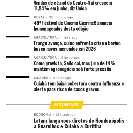
Vendas de etanol do Centro-Sul crescem
conseguimos direcionar recursos próprios para outras
11,54% em junho, diz Unica
áreas prioritárias, como a saúde. Esse apoio tem feito a
GERAL
36 minutos ago
diferença para a população”, afirmou.
49º Festival de Cinema Guarnicê anuncia
homenageados desta edição
O governador em exercício, Otaviano Pivetta, ressaltou
AGRICULTURA
1 hora ago
que a nova avenida já está em construção e será um
Frango avança, suíno enfrenta crise e bovino
importante eixo de mobilidade urbana.
busca novos mercados em 2026
AGRICULTURA
2 horas ago
“Essa será uma grande avenida. Ela já está em obras e
Como previsto, Selic cai, mas juro de 14%
fará a ligação entre a rotatória do Aeroporto Marechal
mantém agronegócio sob forte pressão
Rondon e o Terminal do BRT. Além disso, dará acesso ao
CIDADES
3 horas ago
novo Pronto-Socorro de Várzea Grande. O Governo está
Cuiabá tem baixa cobertura contra Influenza e
alerta para risco de casos graves
à disposição para fazer o que for necessário para ajudar
a cidade”, disse.
ECONOMIA
O secretário de Estado de Infraestrutura e Logística,
ECONOMIA
21 horas ago
Marcelo Oliveira, destacou que Várzea Grande vem
Latam lança voos diretos de Rondonópolis
recebendo importantes obras estruturantes, como
a Guarulhos e Cuiabá a Curitiba
novas pontes, a duplicação da Rodovia dos Imigrantes e