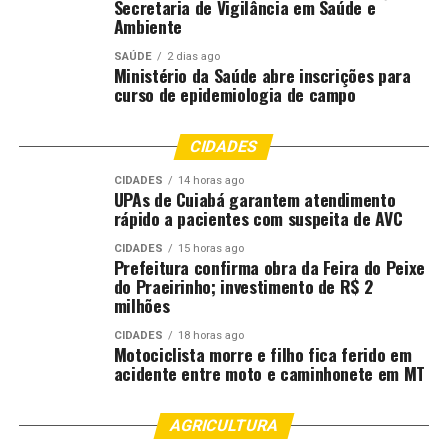
Secretaria de Vigilância em Saúde e
que representa Salto da Alegria. Também
Ambiente
fizemos orientações jurídicas,
principalmente demandas relativas a
SAÚDE
2 dias ago
Ministério da Saúde abre inscrições para
guarda, curatela, divorcio. Vários casos foram
curso de epidemiologia de campo
encaminhados para o Cejusc (Centro Judiciário de
Solução de Conflitos e Cidadania), com resolução na
CIDADES
hora”, resumiu a assessora técnico-jurídica Juliana de
Paula Lucas.
CIDADES
14 horas ago
UPAs de Cuiabá garantem atendimento
rápido a pacientes com suspeita de AVC
A dona de casa Roseli Lauermann, 49, e
sua mãe Iraci Lauermann, 77, foram ao
CIDADES
15 horas ago
Prefeitura confirma obra da Feira do Peixe
mutirão para solicitar a segunda via da
do Praeirinho; investimento de R$ 2
carteira de identidade e descobriram que
milhões
precisavam, primeiro, obter a segunda via
da certidão de nascimento, pois os
CIDADES
18 horas ago
Motociclista morre e filho fica ferido em
documentos já estavam muito antigos.
acidente entre moto e caminhonete em MT
Para surpresa delas, ambos os serviços
estavam disponíveis no mutirão. O RG
AGRICULTURA
sendo oferecido pela equipe da Perícia