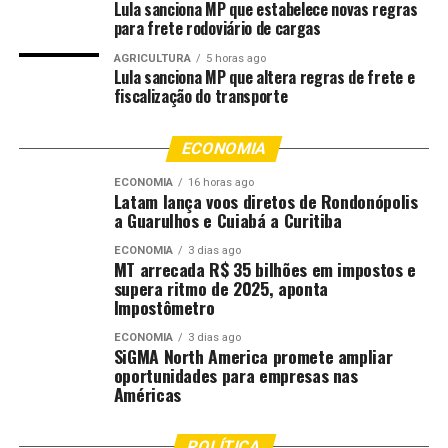
Lula sanciona MP que estabelece novas regras
“Por que especificamente a escolha desta localidade? O
para frete rodoviário de cargas
nosso objetivo é chegar sempre nos limites de cada
AGRICULTURA
5 horas ago
jurisdição. Estamos a 200 km da Comarca de
Lula sanciona MP que altera regras de frete e
Paranatinga, 230 km de Nova Mutum, 300 km de Lucas
fiscalização do transporte
do Rio Verde e 150 km de Gaúcha do Norte. Mas, mesmo
em meio a esses desafios, é possível levar
ECONOMIA
esclarecimento, serviços e ações efetivas à população.
ECONOMIA
16 horas ago
Com resultados profícuos, mostramos que é possível
Latam lança voos diretos de Rondonópolis
chegar, é possível acreditar, é possível, juntamente com
a Guarulhos e Cuiabá a Curitiba
os parceiros, resgatar dignidade”, declarou.
ECONOMIA
3 dias ago
MT arrecada R$ 35 bilhões em impostos e
A assessora Ana Carla Bock da Mata
supera ritmo de 2025, aponta
Impostômetro
informa que atualmente a Justiça
Comunitária está presente em 20
ECONOMIA
3 dias ago
SiGMA North America promete ampliar
comarcas de Mato Grosso. Nos locais onde
oportunidades para empresas nas
os agentes locais não chegam, a
Américas
Coordenadoria Estadual leva toda a
estrutura e os parceiros dos outros órgãos
POLÍTICA