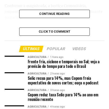
Conforme a magistrada, a Justiça Comunitária,
responsável pela organização das expedições, é atuante
CONTINUE READING
naquela comarca, contando com quatro agentes
comunitários. No entanto, devido à enorme dimensão
territorial do município, as atividades ficam restritas à
CLICK TO COMMENT
zona urbana. “Somando Paranatinga e Gaúcha do Norte,
são mais de 40 mil quilômetros quadrados de comarca. É
muito grande! Nosso trabalho em Paranatinga é
ÚLTIMAS
POPULAR
VIDEOS
centralizado na área urbana, focado na orientação e
conscientização das pessoas em situação de
AGRICULTURA
1 hora ago
Frente fria, ciclone e temporais no Sul; veja a
vulnerabilidade”, explica.
previsão do tempo para todo o Brasil
O juiz coordenador estadual da Justiça Comunitária, José
AGRICULTURA
2 horas ago
Selic recua para 14%, mas Copom freia
Antonio Bezerra Filho, apresentou cada um dos
expectativa de novos cortes; ouça o podcast
parceiros do mutirão para a juíza da comarca,
AGRICULTURA
3 horas ago
demonstrando como a união entre diversos órgãos
Copom reduz taxa Selic para 14% ao ano em
públicos de todas as esferas faz a diferença na vida das
reunião recente
pessoas.
AGRICULTURA
4 horas ago