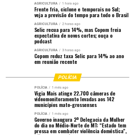
Oficial e Identificação Técnica (Politec) e a
AGRICULTURA
1 hora ago
Frente fria, ciclone e temporais no Sul;
solicitação da segunda via de certidão de
veja a previsão do tempo para todo o Brasil
nascimento e de casamento por parte da
Justiça Comunitária.
AGRICULTURA
2 horas ago
Selic recua para 14%, mas Copom freia
expectativa de novos cortes; ouça o
Presente durante todo o mutirão, o
podcast
gerente de Almoxarifado da Prefeitura de
AGRICULTURA
3 horas ago
Paranatinga, Rodrigo Maciel, destacou a
Copom reduz taxa Selic para 14% ao ano
importância do projeto chegar àquela
em reunião recente
localidade, onde a distância da zona
urbana é o principal desafio para as
POLÍCIA
pessoas terem acesso a serviços básicos.
POLÍCIA
1 mês ago
Vigia Mais atinge 22.700 câmeras de
“O prefeito e a nossa chefe
videomonitoramento levadas aos 142
de gabinete não puderam
municípios mato-grossenses
vir, mas falaram pra eu vir
POLÍCIA
1 mês ago
garantir todo auxílio que o
Governo inaugura 2ª Delegacia da Mulher
Município pode dar, porque
do dia no Médio-Norte de MT: “Estado tem
pressa em combater violência doméstica”,
essa é uma parceria para