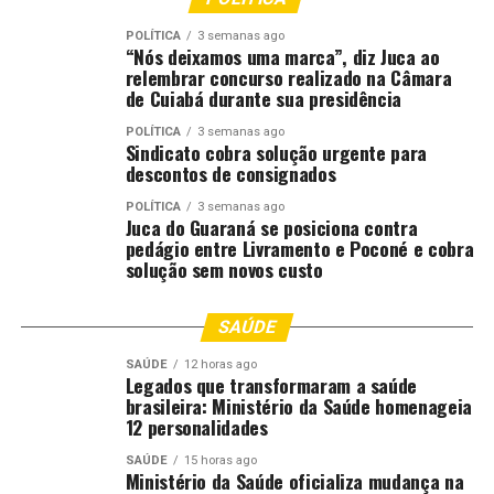
e instituições. “A gente viu que a
população de Salto da Alegria precisava
POLÍTICA
3 semanas ago
“Nós deixamos uma marca”, diz Juca ao
muito. É uma população de trabalhadores,
relembrar concurso realizado na Câmara
pessoas do bem, mas que precisam de
de Cuiabá durante sua presidência
muita coisa. Nos dias de atendimento, nós
não paramos. Trouxemos uma grande
POLÍTICA
3 semanas ago
Sindicato cobra solução urgente para
quantidade de serviços e as pessoas
descontos de consignados
utilizaram todos os serviços”, relatou.
POLÍTICA
3 semanas ago
Juca do Guaraná se posiciona contra
A própria Justiça Comunitária, além de
pedágio entre Livramento e Poconé e cobra
coordenar todo o mutirão Justiça em
solução sem novos custo
Ação, levou para Salto da Alegria serviços
de orientação jurídica e solicitação de
SAÚDE
segunda via de certidão de nascimento e
SAÚDE
de casamento. “O cartório de Paranatinga
12 horas ago
Legados que transformaram a saúde
nos atendeu de forma muito rápida,
brasileira: Ministério da Saúde homenageia
devido à parceira que a Justiça
12 personalidades
Comunitária tem com a Corregedoria, que
SAÚDE
15 horas ago
reforçou o pedido junto ao cartório local,
Ministério da Saúde oficializa mudança na