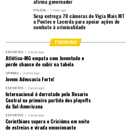
afirma governador
que a nossa população seja
atendida. Nada melhor do
POLÍCIA
1 mês ago
Sesp entrega 78 câmeras do Vigia Mais MT
que ver as pessoas sendo
a Pontes e Lacerda para apoiar ações de
atendidas, pessoas que
combate à criminalidade
tinham casos que iriam
demorar anos e anos e aqui
TRENDING
resolveram rápido. Então, é
gratificante pra todos e pro
ESPORTES
2 anos ago
Atlético-MG empata com Juventude e
nosso município,
perde chance de subir na tabela
principalmente porque dar
o melhor pra nossa
OPINIÃO
2 anos ago
Jovem Advocacia Forte!
população é o que a gente
sempre quis. O doutor Tony,
ESPORTES
2 anos ago
Internacional é derrotado pelo Rosario
a equipe dele e todo mundo
Central na primeira partida dos playoffs
que atendeu a todos com
da Sul-Americana
carinho e amor estão de
parabéns. A gente vê que
ESPORTES
2 anos ago
Corinthians supera o Criciúma em noite
todo mundo gosta muito do
de estreias e virada emocionante
que faz”, comentou.