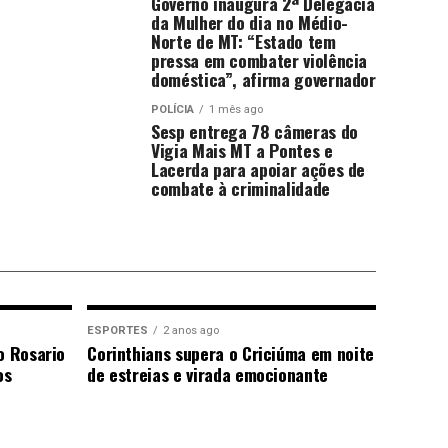
Governo inaugura 2ª Delegacia
da Mulher do dia no Médio-
Norte de MT: “Estado tem
pressa em combater violência
doméstica”, afirma governador
POLÍCIA
1 mês ago
Sesp entrega 78 câmeras do
Vigia Mais MT a Pontes e
Lacerda para apoiar ações de
combate à criminalidade
ESPORTES
2 anos ago
o Rosario
Corinthians supera o Criciúma em noite
os
de estreias e virada emocionante