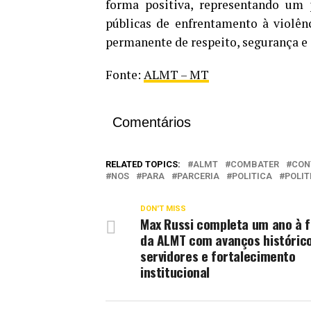
forma positiva, representando um p
públicas de enfrentamento à violên
permanente de respeito, segurança e 
Fonte:
ALMT – MT
Comentários
RELATED TOPICS:
ALMT
COMBATER
CON
NOS
PARA
PARCERIA
POLITICA
POLIT
DON'T MISS
Max Russi completa um ano à 
da ALMT com avanços históric
servidores e fortalecimento
institucional