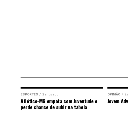
ESPORTES
2 anos ago
OPINIÃO
2 
Atlético-MG empata com Juventude e
Jovem Adv
perde chance de subir na tabela