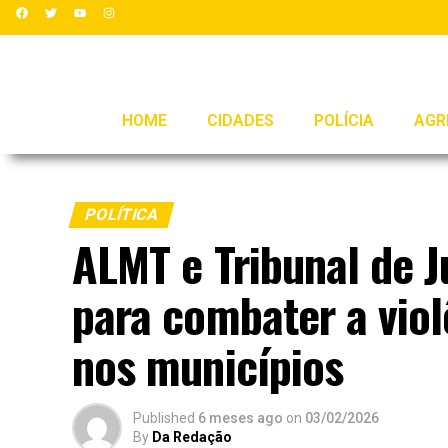
HOME
CIDADES
POLÍCIA
AGR
POLÍTICA
ALMT e Tribunal de J
para combater a viol
nos municípios
Published
6 meses ago
on
03/02/2026
By
Da Redação