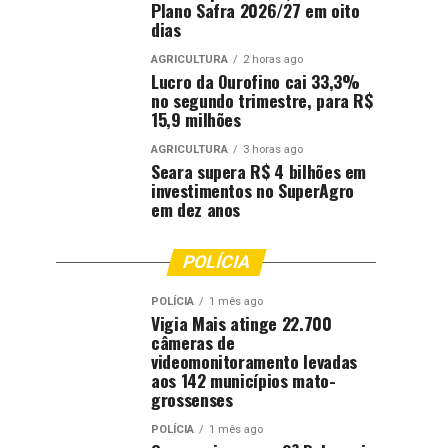
Plano Safra 2026/27 em oito
dias
AGRICULTURA
2 horas ago
Lucro da Ourofino cai 33,3%
no segundo trimestre, para R$
15,9 milhões
AGRICULTURA
3 horas ago
Seara supera R$ 4 bilhões em
investimentos no SuperAgro
em dez anos
POLÍCIA
POLÍCIA
1 mês ago
Vigia Mais atinge 22.700
câmeras de
videomonitoramento levadas
aos 142 municípios mato-
grossenses
POLÍCIA
1 mês ago