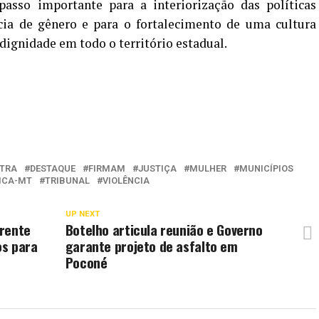
asso importante para a interiorização das políticas
cia de gênero e para o fortalecimento de uma cultura
dignidade em todo o território estadual.
TRA
DESTAQUE
FIRMAM
JUSTIÇA
MULHER
MUNICÍPIOS
ICA-MT
TRIBUNAL
VIOLÊNCIA
UP NEXT
frente
Botelho articula reunião e Governo
os para
garante projeto de asfalto em
Poconé