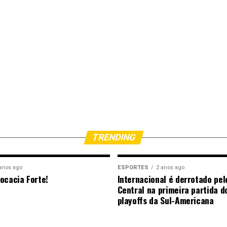
TRENDING
anos ago
ESPORTES
2 anos ago
ocacia Forte!
Internacional é derrotado pel
Central na primeira partida d
playoffs da Sul-Americana