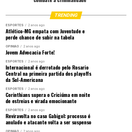
TRENDING
ESPORTES
2 anos ago
Atlético-MG empata com Juventude e
perde chance de subir na tabela
OPINIÃO
2 anos ago
Jovem Advocacia Forte!
ESPORTES
2 anos ago
Internacional é derrotado pelo Rosario
Central na primeira partida dos playoffs
da Sul-Americana
ESPORTES
2 anos ago
Corinthians supera o Criciúma em noite
de estreias e virada emocionante
ESPORTES
2 anos ago
Reviravolta no caso Gabigol: processo é
anulado e atacante volta a ser suspenso
OPINIÃO
2 anos ago