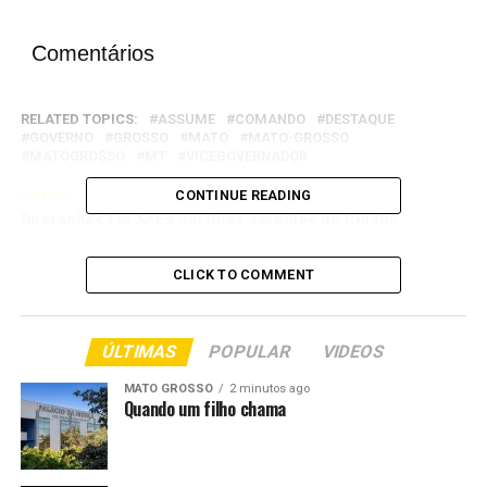
Comentários
RELATED TOPICS:
ASSUME
COMANDO
DESTAQUE
GOVERNO
GROSSO
MATO
MATO-GROSSO
MATOGROSSO
MT
VICEGOVERNADOR
CONTINUE READING
UP NEXT
Operações Lei Seca em duas avenidas de Cuiabá
realizam 225 testes de alcoolemia
CLICK TO COMMENT
DON'T MISS
Seduc investe R$ 110 milhões em Sistema Estruturado
de Ensino e reforça estratégia de aprendizagem em
2026
ÚLTIMAS
POPULAR
VIDEOS
MATO GROSSO
2 minutos ago
Quando um filho chama