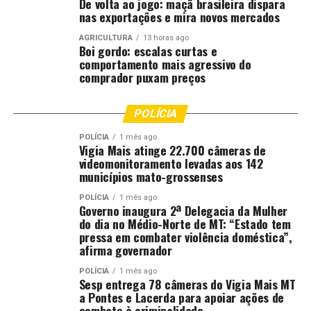
De volta ao jogo: maçã brasileira dispara
nas exportações e mira novos mercados
AGRICULTURA
13 horas ago
Boi gordo: escalas curtas e
comportamento mais agressivo do
comprador puxam preços
POLÍCIA
POLÍCIA
1 mês ago
Vigia Mais atinge 22.700 câmeras de
videomonitoramento levadas aos 142
municípios mato-grossenses
POLÍCIA
1 mês ago
Governo inaugura 2ª Delegacia da Mulher
do dia no Médio-Norte de MT: “Estado tem
pressa em combater violência doméstica”,
afirma governador
POLÍCIA
1 mês ago
Sesp entrega 78 câmeras do Vigia Mais MT
a Pontes e Lacerda para apoiar ações de
combate à criminalidade