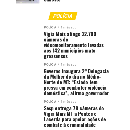
POLÍCIA
POLÍCIA
1 mês ago
Vigia Mais atinge 22.700
câmeras de
videomonitoramento levadas
aos 142 municípios mato-
grossenses
POLÍCIA
1 mês ago
Governo inaugura 2ª Delegacia
da Mulher do dia no Médio-
Norte de MT: “Estado tem
pressa em combater violência
doméstica”, afirma governador
POLÍCIA
1 mês ago
Sesp entrega 78 câmeras do
Vigia Mais MT a Pontes e
Lacerda para apoiar ações de
combate à criminalidade