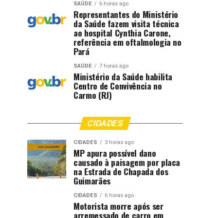
SAÚDE
6 horas ago
Representantes do Ministério
da Saúde fazem visita técnica
ao hospital Cynthia Carone,
referência em oftalmologia no
Pará
SAÚDE
7 horas ago
Ministério da Saúde habilita
Centro de Convivência no
Carmo (RJ)
CIDADES
CIDADES
3 horas ago
MP apura possível dano
causado à paisagem por placa
na Estrada de Chapada dos
Guimarães
CIDADES
6 horas ago
Motorista morre após ser
arremessado de carro em