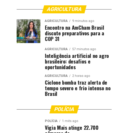
AGRICULTURA
AGRICULTURA
9 minutos ago
Encontro na AmCham Brasil
discute preparativos para a
COP 31
AGRICULTURA
57 minutos ago
Inteligência artificial no agro
brasileiro: desafios e
oportunidades
AGRICULTURA
2 horas ago
Ciclone bomba traz alerta de
tempo severo e frio intenso no
Brasil
POLÍCIA
POLÍCIA
1 mês ago
Vigia Mais atinge 22.700