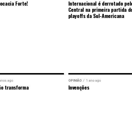
ocacia Forte!
Internacional é derrotado pel
Central na primeira partida d
playoffs da Sul-Americana
anos ago
OPINIÃO
1 ano ago
ão transforma
Invenções