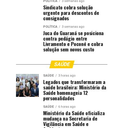
POLÍTICA
3 semanas ago
Sindicato cobra solução
urgente para descontos de
consignados
POLÍTICA
3 semanas ago
Juca do Guaraná se posiciona
contra pedágio entre
Livramento e Poconé e cobra
solução sem novos custo
SAÚDE
SAÚDE
3 horas ago
Legados que transformaram a
saúde brasileira: Ministério da
Saúde homenageia 12
personalidades
SAÚDE
6 horas ago
Ministério da Saúde oficializa
mudança na Secretaria de
Vigilância em Saúde e