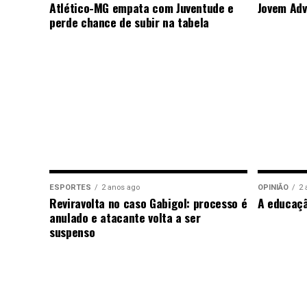
Atlético-MG empata com Juventude e
Jovem Adv
perde chance de subir na tabela
ESPORTES
2 anos ago
OPINIÃO
2 
Reviravolta no caso Gabigol: processo é
A educaç
anulado e atacante volta a ser
suspenso