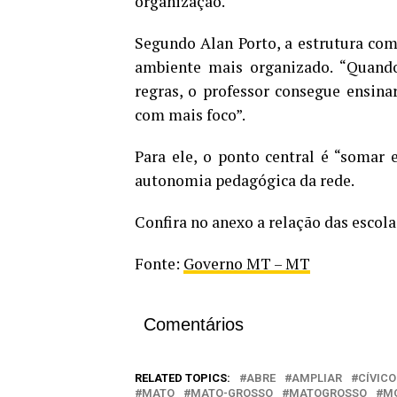
organização.
Segundo Alan Porto, a estrutura com
ambiente mais organizado. “Quando 
regras, o professor consegue ensin
com mais foco”.
Para ele, o ponto central é “somar e
autonomia pedagógica da rede.
Confira no anexo a relação das escola
Fonte:
Governo MT – MT
Comentários
RELATED TOPICS:
ABRE
AMPLIAR
CÍVICO
MATO
MATO-GROSSO
MATOGROSSO
M