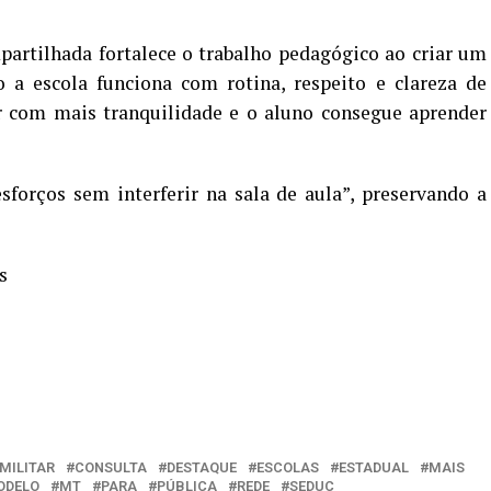
partilhada fortalece o trabalho pedagógico ao criar um
a escola funciona com rotina, respeito e clareza de
ar com mais tranquilidade e o aluno consegue aprender
sforços sem interferir na sala de aula”, preservando a
s
MILITAR
CONSULTA
DESTAQUE
ESCOLAS
ESTADUAL
MAIS
ODELO
MT
PARA
PÚBLICA
REDE
SEDUC