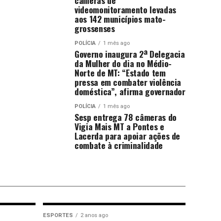
câmeras de
videomonitoramento levadas
aos 142 municípios mato-
grossenses
POLÍCIA
1 mês ago
Governo inaugura 2ª Delegacia
da Mulher do dia no Médio-
Norte de MT: “Estado tem
pressa em combater violência
doméstica”, afirma governador
POLÍCIA
1 mês ago
Sesp entrega 78 câmeras do
Vigia Mais MT a Pontes e
Lacerda para apoiar ações de
combate à criminalidade
ESPORTES
2 anos ago