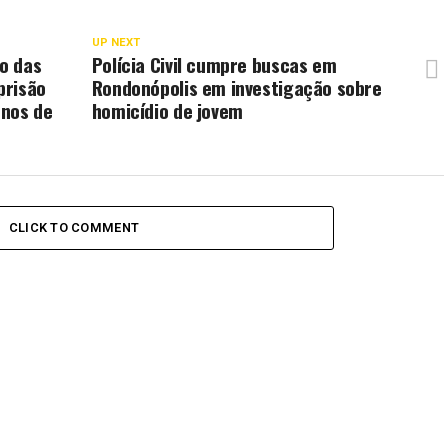
UP NEXT
ão das
Polícia Civil cumpre buscas em
prisão
Rondonópolis em investigação sobre
enos de
homicídio de jovem
CLICK TO COMMENT