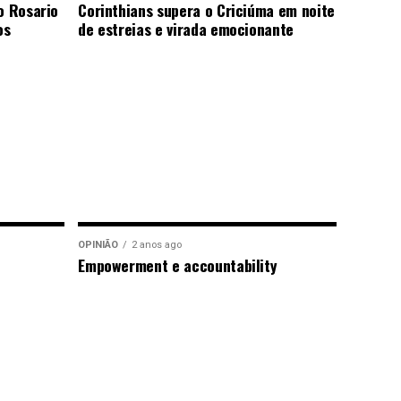
o Rosario
Corinthians supera o Criciúma em noite
os
de estreias e virada emocionante
OPINIÃO
2 anos ago
Empowerment e accountability