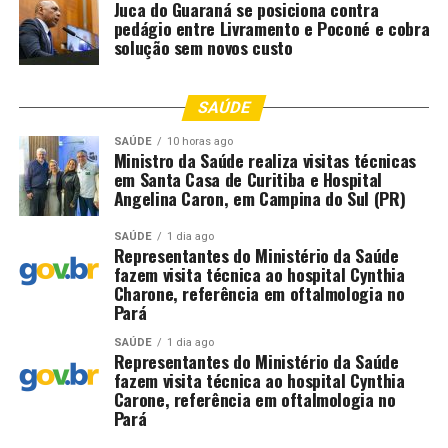
Juca do Guaraná se posiciona contra
Mato Grosso tem um hospital com essa plenitude, com
pedágio entre Livramento e Poconé e cobra
essa estrutura, essa arquitetura toda, e esse
solução sem novos custo
atendimento que vai ter para o povo de Mato Grosso”,
acrescentou.
SAÚDE
A secretária municipal de saúde de Nova Canaã do
SAÚDE
10 horas ago
Norte, Gislaine Silva, considerou a estrutura
Ministro da Saúde realiza visitas técnicas
excepcional. “Aqui a gente já se depara com uma
em Santa Casa de Curitiba e Hospital
Angelina Caron, em Campina do Sul (PR)
grandeza. E aí é um momento que você vai decorrendo a
cada andar, você vai encontrando cada coisa mais
SAÚDE
1 dia ago
maravilhosa. É muito emocionante poder compartilhar
Representantes do Ministério da Saúde
dessa estrutura com todos, porque Mato Grosso nunca
fazem visita técnica ao hospital Cynthia
Charone, referência em oftalmologia no
viu, nem na área particular”, concluiu.
Pará
Fonte:
Governo MT – MT
SAÚDE
1 dia ago
Representantes do Ministério da Saúde
fazem visita técnica ao hospital Cynthia
Carone, referência em oftalmologia no
Comentários
Pará