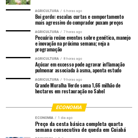
coisa realmente de primeiro mundo e, para quem já
viajou bastante, dá a impressão de que não estamos no
AGRICULTURA
6 horas ago
Boi gordo: escalas curtas e comportamento
Brasil. Eu vejo que é uma obra de uma magnitude imensa
mais agressivo do comprador puxam preços
e pensando no que isso aqui vai proporcionar à
população do Estado de Mato Grosso”, afirmou.
AGRICULTURA
7 horas ago
Pecuária reúne eventos sobre genética, manejo
e inovação na próxima semana; veja a
Para a servidora pública de carreira e diretora do
programação
Escritório Regional de Saúde de Diamantino, Sandra
AGRICULTURA
8 horas ago
Guimarães, a construção do hospital é um divisor de
Açúcar em excesso pode agravar inflamação
águas para a saúde pública de Mato Grosso.
pulmonar associada à asma, aponta estudo
AGRICULTURA
9 horas ago
“Estou até emocionada com tudo que eu vi aqui, porque
Grande Muralha Verde soma 1,66 milhão de
as pessoas têm aquela concepção que pelo SUS [Sistema
hectares em restauração no Sahel
Único de Saúde] tem que ser tudo de qualquer jeito, não
tem que ter nada bem feito, e muito pelo contrário. Aqui
ECONOMIA
está a prova de que quando o gestor quer fazer, há uma
gestão de qualidade, mostra para a população que tem
ECONOMIA
1 dia ago
Preço da cesta básica completa quarta
como fazer”, avaliou.
semana consecutiva de queda em Cuiabá