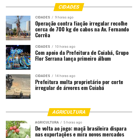
RELATED TOPICS:
CENTRAL
CONHECEM
DESTAQUE
CIDADES
EXTRAORDINÁRIO
HOSPITAL
MATO
MATO-GROSSO
MATOGROSSO
MT
MUNDO
MUNICIPAIS
PRIMEIRO
CIDADES
9 horas ago
SAUDE
SECRETÁRIOS
Operação contra fiação irregular recolhe
cerca de 700 kg de cabos na Av. Fernando
UP NEXT
Corrêa
Detran realiza campanha para prevenir ocorrências de
trânsito envolvendo crianças e adolescentes
CIDADES
10 horas ago
Com apoio da Prefeitura de Cuiabá, Grupo
DON'T MISS
Flor Serrana lança primeiro álbum
Ação conjunta da Polícia Civil prende mulher por tráfico
de drogas
CIDADES
14 horas ago
Prefeitura multa proprietário por corte
irregular de árvores em Cuiabá
AGRICULTURA
AGRICULTURA
5 horas ago
De volta ao jogo: maçã brasileira dispara
nas exportações e mira novos mercados