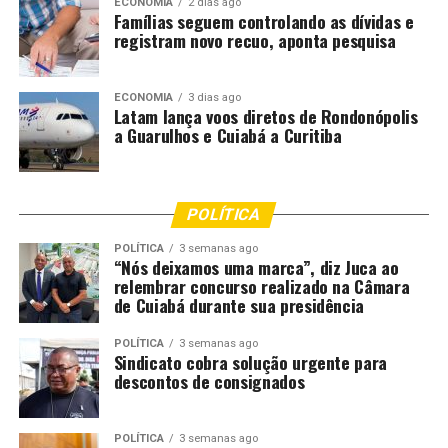
ECONOMIA
2 dias ago
Famílias seguem controlando as dívidas e
registram novo recuo, aponta pesquisa
ECONOMIA
3 dias ago
Latam lança voos diretos de Rondonópolis
a Guarulhos e Cuiabá a Curitiba
POLÍTICA
POLÍTICA
3 semanas ago
“Nós deixamos uma marca”, diz Juca ao
relembrar concurso realizado na Câmara
de Cuiabá durante sua presidência
O secretário municipal de saúde de Alta Floresta,
Marcelo Costa, falou sobre a sensação de satisfação ao
POLÍTICA
3 semanas ago
Sindicato cobra solução urgente para
ver que o Estado recebeu um grande hospital.
descontos de consignados
“Hoje, quando a gente entra num hospital desse,
sabendo que é totalmente SUS, é muito surpreendente.
POLÍTICA
3 semanas ago