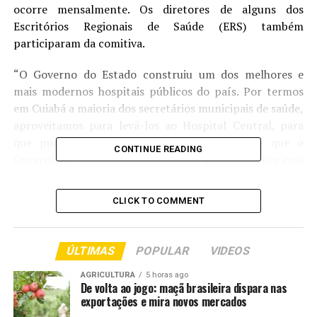
ocorre mensalmente. Os diretores de alguns dos
Escritórios Regionais de Saúde (ERS) também
participaram da comitiva.
“O Governo do Estado construiu um dos melhores e
mais modernos hospitais públicos do país. Por termos
em Cuiabá a maioria dos secretários municipais de saúde,
aproveitamos para levá-los ao Hospital Central, para
que pudessem ver o tamanho da dedicação que o
CONTINUE READING
Governo de Mato Grosso empenhou para conceber essa
estrutura”, explicou o secretário de Saúde de Mato
Grosso, Gilberto Figueiredo.
CLICK TO COMMENT
O presidente do Conselho de Secretarias Municipais de
Saúde de Mato Grosso (Cosems-MT), Marco Felipe,
ÚLTIMAS
POPULAR
VIDEOS
destacou que os secretários ficaram impactados com a
grandiosidade da obra e o investimento do Governo.
AGRICULTURA
5 horas ago
De volta ao jogo: maçã brasileira dispara nas
exportações e mira novos mercados
“O que nós estamos vendo aqui é algo extraordinário, é