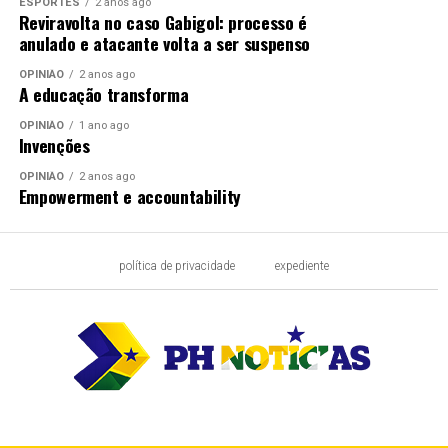
ESPORTES
2 anos ago
Reviravolta no caso Gabigol: processo é
anulado e atacante volta a ser suspenso
OPINIÃO
2 anos ago
A educação transforma
OPINIÃO
1 ano ago
Invenções
OPINIÃO
2 anos ago
Empowerment e accountability
política de privacidade
expediente