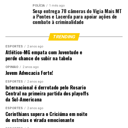
POLÍCIA
1 mês ago
Sesp entrega 78 câmeras do Vigia Mais MT
a Pontes e Lacerda para apoiar ações de
combate à criminalidade
TRENDING
ESPORTES
2 anos ago
Atlético-MG empata com Juventude e
perde chance de subir na tabela
OPINIÃO
2 anos ago
Jovem Advocacia Forte!
ESPORTES
2 anos ago
Internacional é derrotado pelo Rosario
Central na primeira partida dos playoffs
da Sul-Americana
ESPORTES
2 anos ago
Corinthians supera o Criciúma em noite
de estreias e virada emocionante