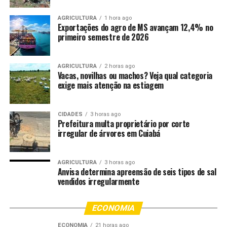
o delegado da 1ª DP de Cáceres, Mauro Apoita.
AGRICULTURA
1 hora ago
Após a prisão, a investigada foi conduzida à Delegacia,
Exportações do agro de MS avançam 12,4% no
primeiro semestre de 2026
onde seriam tomadas as medidas legais cabíveis e,
posteriormente, colocada à disposição da Justiça.
AGRICULTURA
2 horas ago
Fonte:
Governo MT – MT
Vacas, novilhas ou machos? Veja qual categoria
exige mais atenção na estiagem
Comentários
CIDADES
3 horas ago
Prefeitura multa proprietário por corte
irregular de árvores em Cuiabá
RELATED TOPICS:
AÇÃO
CIVIL
CONJUNTA
DESTAQUE
DROGAS
MATO
MATO-GROSSO
MATOGROSSO
MT
MULHER
POLICIA
POR
PRENDE
TRÁFICO
AGRICULTURA
3 horas ago
Anvisa determina apreensão de seis tipos de sal
UP NEXT
vendidos irregularmente
Secretários Municipais de Saúde de MT conhecem
Hospital Central: “extraordinário, de primeiro mundo”
ECONOMIA
DON'T MISS
“Novo pacote de investimentos é um grande marco para
ECONOMIA
21 horas ago