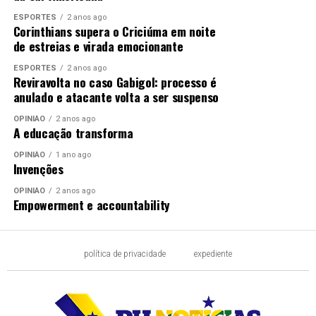
ESPORTES
2 anos ago
Corinthians supera o Criciúma em noite
de estreias e virada emocionante
ESPORTES
2 anos ago
Reviravolta no caso Gabigol: processo é
anulado e atacante volta a ser suspenso
OPINIÃO
2 anos ago
A educação transforma
OPINIÃO
1 ano ago
Invenções
OPINIÃO
2 anos ago
Empowerment e accountability
política de privacidade
expediente