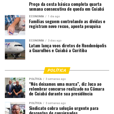
nosso município”, afirma prefeita de Pedra Preta
Preço da cesta básica completa quarta
semana consecutiva de queda em Cuiabá
ECONOMIA
1 dia ago
Famílias seguem controlando as dívidas e
registram novo recuo, aponta pesquisa
ECONOMIA
3 dias ago
Latam lança voos diretos de Rondonópolis
a Guarulhos e Cuiabá a Curitiba
POLÍTICA
POLÍTICA
3 semanas ago
“Nós deixamos uma marca”, diz Juca ao
relembrar concurso realizado na Câmara
de Cuiabá durante sua presidência
POLÍTICA
3 semanas ago
Sindicato cobra solução urgente para
descontos de consignados