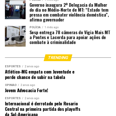
Governo inaugura 2ª Delegacia da Mulher
do dia no Médio-Norte de MT: “Estado tem
pressa em combater violência doméstica”,
afirma governador
POLÍCIA
1 mês ago
Sesp entrega 78 câmeras do Vigia Mais MT
a Pontes e Lacerda para apoiar ações de
combate à criminalidade
TRENDING
ESPORTES
2 anos ago
Atlético-MG empata com Juventude e
perde chance de subir na tabela
OPINIÃO
2 anos ago
Jovem Advocacia Forte!
ESPORTES
2 anos ago
Internacional é derrotado pelo Rosario
Central na primeira partida dos playoffs
da Sul-Americana