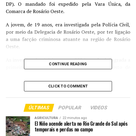
DP). O mandado foi expedido pela Vara Única, da
Comarca de Rosário Oeste.
A jovem, de 19 anos, era investigada pela Polícia Civil,
por meio da Delegacia de Rosário Oeste, por ter ligação
a uma facção criminosa atuante na região de Rosário
Oeste.
As investigações iniciaram em 2024, sendo deflagrada a
CONTINUE READING
primeira fase da Operação Devastate em agosto de
2025, com cumprimento de 58 ordens judiciais. A
segunda fase ocorreu dois meses depois, com o
CLICK TO COMMENT
cumprimento de outras 28 e a terceira fase foi
desencadeada dia 3 de fevereiro deste ano, com o
cumprimento de 65 ordens judiciais, uma delas em
ÚLTIMAS
POPULAR
VIDEOS
desfavor da jovem.
AGRICULTURA
22 minutos ago
El Niño acende alerta no Rio Grande do Sul após
“Polícia Civil de Mato Grosso é só uma. Onde o
temporais e perdas no campo
investigado estiver, será identificado e preso”, enfatizou