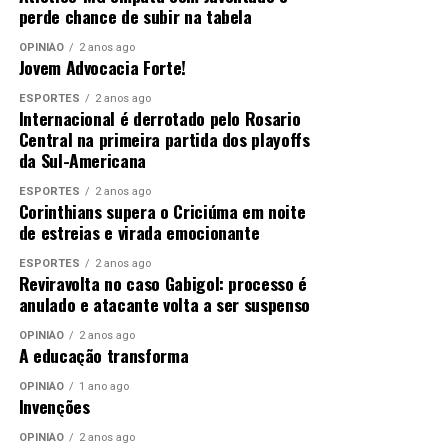
perde chance de subir na tabela
OPINIÃO
2 anos ago
Jovem Advocacia Forte!
ESPORTES
2 anos ago
Internacional é derrotado pelo Rosario
Central na primeira partida dos playoffs
da Sul-Americana
ESPORTES
2 anos ago
Corinthians supera o Criciúma em noite
de estreias e virada emocionante
ESPORTES
2 anos ago
Reviravolta no caso Gabigol: processo é
anulado e atacante volta a ser suspenso
OPINIÃO
2 anos ago
A educação transforma
OPINIÃO
1 ano ago
Invenções
OPINIÃO
2 anos ago