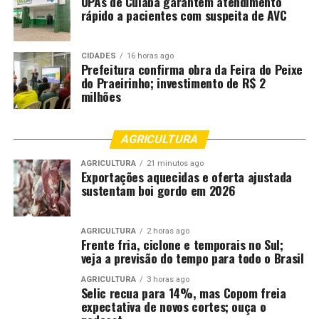
UPAs de Cuiabá garantem atendimento
rápido a pacientes com suspeita de AVC
Comentários
CIDADES
16 horas ago
RELATED TOPICS:
CUIABÁ
DESTAQUE
DUAS
JULHO
Prefeitura confirma obra da Feira do Peixe
JÚRI
MAIS
MATO
MATO-GROSSO
MATOGROSSO
MT
do Praeirinho; investimento de R$ 2
PROGRAMA
REALIZA
SESSÕES
TRIBUNAL
milhões
UP NEXT
Ferramenta no PJe permite identificar decisões
AGRICULTURA
fundamentadas no Protocolo de Gênero do CNJ
AGRICULTURA
21 minutos ago
DON'T MISS
Exportações aquecidas e oferta ajustada
TJ manda MTI reabrir inscrições para ex-servidores
sustentam boi gordo em 2026
barrados por adesão a PDV
AGRICULTURA
2 horas ago
Frente fria, ciclone e temporais no Sul;
veja a previsão do tempo para todo o Brasil
AGRICULTURA
3 horas ago
Selic recua para 14%, mas Copom freia
expectativa de novos cortes; ouça o