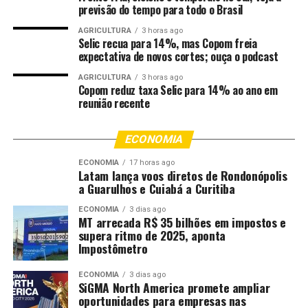
sociedade, sempre preservando a qualidade da atividade
previsão do tempo para todo o Brasil
jurisdicional”, destaca o corregedor-geral da Justiça,
AGRICULTURA
3 horas ago
desembargador José Luiz Leite Lindote.
Selic recua para 14%, mas Copom freia
expectativa de novos cortes; ouça o podcast
“O trabalho cooperativo permite reforçar
AGRICULTURA
3 horas ago
temporariamente as comarcas que apresentam maior
Copom reduz taxa Selic para 14% ao ano em
demanda por julgamentos do Tribunal do Júri. Com
reunião recente
planejamento e integração entre as unidades,
conseguimos ampliar a capacidade de julgamento e dar
ECONOMIA
andamento a processos que aguardam há anos por uma
solução definitiva”, afirma o juiz auxiliar da Corregedoria
ECONOMIA
17 horas ago
Latam lança voos diretos de Rondonópolis
e coordenador do programa, Jorge Alexandre Martins
a Guarulhos e Cuiabá a Curitiba
Ferreira.
ECONOMIA
3 dias ago
MT arrecada R$ 35 bilhões em impostos e
Pauta de julho da Capital – Além das duas sessões
supera ritmo de 2025, aponta
conduzidas pelo juiz cooperador Marcos Faleiros da
Impostômetro
Silva, a pauta de julho da 1ª Vara Criminal de Cuiabá
prevê outros 10 julgamentos, totalizando 12 sessões do
ECONOMIA
3 dias ago
SiGMA North America promete ampliar
Tribunal do Júri ao longo do mês de julho, os
oportunidades para empresas nas