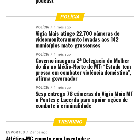
podcast
POLÍCIA
POLÍCIA
1 mês ago
Vigia Mais atinge 22.700 câmeras de
videomonitoramento levadas aos 142
municípios mato-grossenses
POLÍCIA
1 mês ago
Governo inaugura 2ª Delegacia da Mulher
do dia no Médio-Norte de MT: “Estado tem
pressa em combater violência doméstica”,
afirma governador
POLÍCIA
1 mês ago
Sesp entrega 78 câmeras do Vigia Mais MT
a Pontes e Lacerda para apoiar ações de
combate à criminalidade
TRENDING
ESPORTES
2 anos ago
Atlético-MG empata com Juventude e