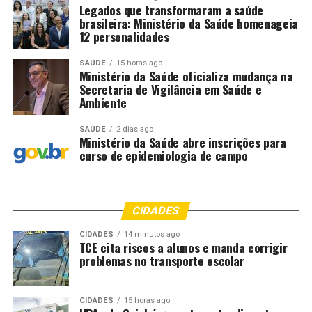
Legados que transformaram a saúde
sessões designadas, que serão realizadas ao longo de
brasileira: Ministério da Saúde homenageia
2026, dando continuidade ao esforço coordenado pela
12 personalidades
Corregedoria para reduzir o estoque de processos do
Tribunal do Júri e conferir maior celeridade ao
SAÚDE
15 horas ago
Ministério da Saúde oficializa mudança na
julgamento dos crimes dolosos contra a vida. Em 2025 o
Secretaria de Vigilância em Saúde e
programa realizou 163 sessões do Tribunal do Júri em
Ambiente
diferentes comarcas do Estado.
SAÚDE
2 dias ago
Ministério da Saúde abre inscrições para
Autor: Alcione dos Anjos
curso de epidemiologia de campo
Fotografo:
Departamento: Assessoria de Comunicação da CGJ-
CIDADES
TJMT
CIDADES
14 minutos ago
TCE cita riscos a alunos e manda corrigir
Email:
[email protected]
problemas no transporte escolar
Fonte:
Tribunal de Justiça de MT – MT
CIDADES
15 horas ago