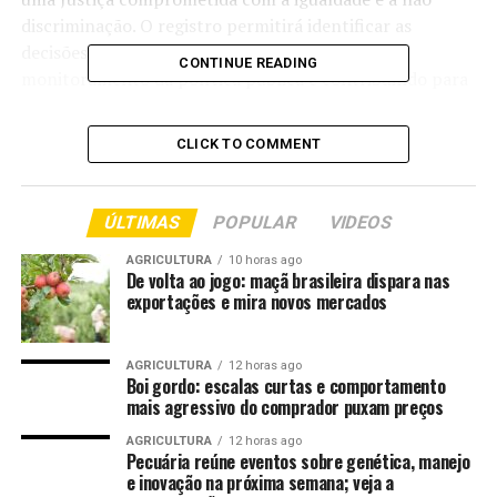
discriminação. O registro permitirá identificar as
decisões que aplicam o protocolo, facilitando o
CONTINUE READING
monitoramento da política pública e contribuindo para
a produção de dados que auxiliem no aperfeiçoamento
das práticas judiciais.
CLICK TO COMMENT
Elaborado pelo CNJ em 2021, o Protocolo para
Julgamento com Perspectiva de Gênero oferece
ÚLTIMAS
POPULAR
VIDEOS
fundamentos teóricos e orientações metodológicas para
que magistradas e magistrados analisem os casos
AGRICULTURA
10 horas ago
De volta ao jogo: maçã brasileira dispara nas
considerando desigualdades estruturais que podem
exportações e mira novos mercados
influenciar o acesso à Justiça e a efetivação de direitos. O
documento orienta a atuação jurisdicional em diferentes
áreas do Direito e contempla situações que envolvem
AGRICULTURA
12 horas ago
Boi gordo: escalas curtas e comportamento
mulheres, pessoas negras, indígenas, pessoas com
mais agressivo do comprador puxam preços
deficiência, população LGBTQIA+ e outros grupos em
AGRICULTURA
12 horas ago
situação de vulnerabilidade.
Pecuária reúne eventos sobre genética, manejo
e inovação na próxima semana; veja a
A política foi fortalecida pela Recomendação CNJ nº