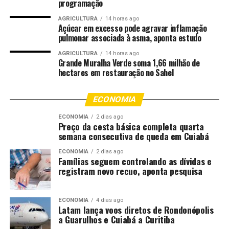
programação
128/2023, que incentivou sua adoção pelos tribunais
AGRICULTURA
14 horas ago
brasileiros, e consolidada pela Resolução CNJ nº
Açúcar em excesso pode agravar inflamação
492/2023, que estabeleceu a incorporação da
pulmonar associada à asma, aponta estudo
perspectiva de gênero nos julgamentos e a capacitação
AGRICULTURA
14 horas ago
permanente de magistradas e magistrados.
Grande Muralha Verde soma 1,66 milhão de
hectares em restauração no Sahel
Para a desembargadora Vandymara Galvão
Ramos Paiva Zanolo, presidente do Comitê
ECONOMIA
Sobre a Equidade de Gênero do Tribunal de
ECONOMIA
2 dias ago
Justiça de Mato Grosso, o protocolo
Preço da cesta básica completa quarta
funciona como um instrumento de interpretação jurídica
semana consecutiva de queda em Cuiabá
voltado à promoção da igualdade material. “O protocolo
ECONOMIA
2 dias ago
visa à aplicação de um julgamento com equidade de
Famílias seguem controlando as dívidas e
gênero, respeitando as desigualdades estruturais
registram novo recuo, aponta pesquisa
relacionadas a gênero, raça e etnia. É um método
interpretativo que orienta o magistrado na análise dos
ECONOMIA
4 dias ago
fatos, permitindo um olhar atento às situações de
Latam lança voos diretos de Rondonópolis
a Guarulhos e Cuiabá a Curitiba
vulnerabilidade”, explica.