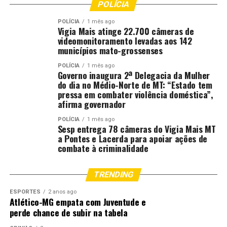
POLÍCIA
Magistratura de Mato Grosso (Esmagis-MT). A primeira
turma, formada na modalidade de ensino a distância
POLÍCIA
1 mês ago
Vigia Mais atinge 22.700 câmeras de
(EAD), reúne 40 participantes entre magistrados(as) e
videomonitoramento levadas aos 142
servidores. Uma segunda edição está prevista para o
municípios mato-grossenses
segundo semestre.
POLÍCIA
1 mês ago
Governo inaugura 2ª Delegacia da Mulher
Autor: Roberta Penha
do dia no Médio-Norte de MT: “Estado tem
pressa em combater violência doméstica”,
afirma governador
Fotografo: Rodrigo Moura
POLÍCIA
1 mês ago
Departamento: Coordenadoria de Comunicação do
Sesp entrega 78 câmeras do Vigia Mais MT
a Pontes e Lacerda para apoiar ações de
TJMT
combate à criminalidade
Email:
[email protected]
TRENDING
Fonte:
Tribunal de Justiça de MT – MT
ESPORTES
2 anos ago
Atlético-MG empata com Juventude e
perde chance de subir na tabela
Comentários