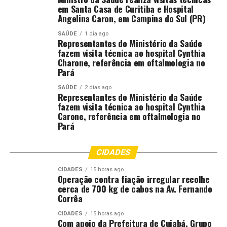
em Santa Casa de Curitiba e Hospital
elaborado por um grupo de estudos do CNJ formado por
Angelina Caron, em Campina do Sul (PR)
magistrados de todo o país e reúne conceitos
fundamentais para uma prestação jurisdicional mais
SAÚDE
1 dia ago
Representantes do Ministério da Saúde
igualitária. “O protocolo apresenta conceitos
fazem visita técnica ao hospital Cynthia
importantes, como gênero, sexo, orientação sexual e
Charone, referência em oftalmologia no
Pará
interseccionalidade. Ele demonstra como estereótipos e
preconceitos podem influenciar, ainda que de forma
SAÚDE
2 dias ago
Representantes do Ministério da Saúde
inconsciente, a atividade jurisdicional e orienta os
fazem visita técnica ao hospital Cynthia
magistrados a evitarem que esses vieses interfiram no
Carone, referência em oftalmologia no
julgamento”.
Pará
A magistrada destaca que o conceito de
CIDADES
interseccionalidade é um dos pilares do
documento. “Uma mesma pessoa pode
CIDADES
15 horas ago
Operação contra fiação irregular recolhe
acumular diferentes marcadores de desigualdade, como
cerca de 700 kg de cabos na Av. Fernando
ser mulher, negra, indígena ou pessoa com deficiência. O
Corrêa
protocolo chama a atenção justamente para essas
CIDADES
15 horas ago
múltiplas camadas de discriminação, para que elas sejam
Com apoio da Prefeitura de Cuiabá, Grupo