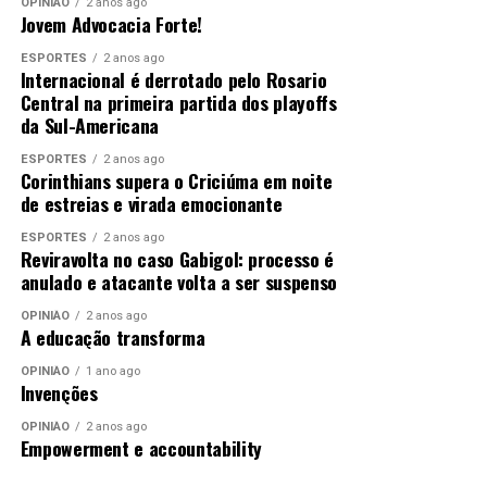
OPINIÃO
2 anos ago
Jovem Advocacia Forte!
RELATED TOPICS:
CNJ
DECISÕES
DESTAQUE
ESPORTES
2 anos ago
FERRAMENTA
FUNDAMENTADAS
GÊNERO
IDENTIFICAR
Internacional é derrotado pelo Rosario
MATO
MATO-GROSSO
MATOGROSSO
MT
PERMITE
Central na primeira partida dos playoffs
PJE
PROTOCOLO
da Sul-Americana
UP NEXT
Corregedoria publica provimento que institui Semana da
ESPORTES
2 anos ago
Corinthians supera o Criciúma em noite
Documentação Básica da Pessoa Idosa no Estado
de estreias e virada emocionante
DON'T MISS
Programa Mais Júri realiza duas sessões do Tribunal do
ESPORTES
2 anos ago
Reviravolta no caso Gabigol: processo é
Júri em Cuiabá em julho
anulado e atacante volta a ser suspenso
OPINIÃO
2 anos ago
A educação transforma
OPINIÃO
1 ano ago
Invenções
OPINIÃO
2 anos ago
Empowerment e accountability