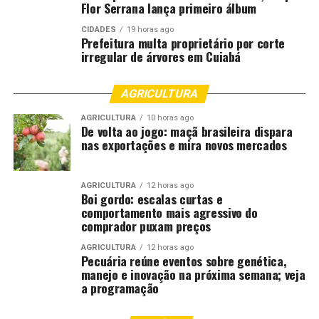
consideradas durante a análise do caso concreto.”
Flor Serrana lança primeiro álbum
Segundo ela, o objetivo não é favorecer qualquer das
CIDADES
19 horas ago
partes, mas garantir que a decisão judicial seja tomada
Prefeitura multa proprietário por corte
com base em uma compreensão mais completa da
irregular de árvores em Cuiabá
realidade social. “Quando julgamos, precisamos estar
atentos para não reproduzirmos preconceitos ou vieses
AGRICULTURA
discriminatórios presentes na sociedade. O protocolo
AGRICULTURA
10 horas ago
oferece esse suporte técnico para uma atuação mais
De volta ao jogo: maçã brasileira dispara
consciente e equânime.”
nas exportações e mira novos mercados
Capacitação fortalece política de equidade
AGRICULTURA
12 horas ago
Boi gordo: escalas curtas e
Além da nova funcionalidade no PJe, o Tribunal de
comportamento mais agressivo do
Justiça de Mato Grosso também investe na formação
comprador puxam preços
contínua de magistradas, magistrados e servidores para
AGRICULTURA
12 horas ago
ampliar a aplicação do Protocolo para Julgamento com
Pecuária reúne eventos sobre genética,
Perspectiva de Gênero.
manejo e inovação na próxima semana; veja
a programação
A juíza Alethea Assunção Santos é uma das responsáveis
pela capacitação promovida pela Escola Superior da