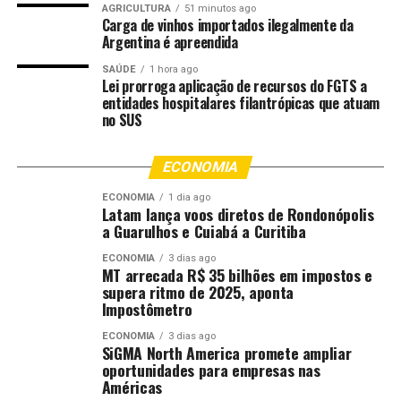
AGRICULTURA
51 minutos ago
Estadual-conclui-trabalhos-com-a-aprovacao-de-149-
Carga de vinhos importados ilegalmente da
Argentina é apreendida
enunciados.aspx
SAÚDE
1 hora ago
Para a juíza Henriqueta Lima, o congresso
Lei prorroga aplicação de recursos do FGTS a
entidades hospitalares filantrópicas que atuam
representa um importante espaço de
no SUS
construção coletiva no sistema de Justiça.
“É um congresso que reúne não só a
magistratura estadual e federal, mas
ECONOMIA
também professores, membros do
ECONOMIA
1 dia ago
Ministério Público, Defensoria e advocacia
Latam lança voos diretos de Rondonópolis
a Guarulhos e Cuiabá a Curitiba
privada, permitindo uma interlocução ampla entre os
diversos atores”, destacou. A magistrada explicou ainda
ECONOMIA
3 dias ago
MT arrecada R$ 35 bilhões em impostos e
o papel da comissão avaliadora na análise das propostas.
supera ritmo de 2025, aponta
“As proposições passam por vários filtros, desde a
Impostômetro
compatibilidade com a legislação e entendimentos já
pacificados até a análise da fundamentação e da
ECONOMIA
3 dias ago
SiGMA North America promete ampliar
relevância jurídica. Após essa etapa, são submetidas à
oportunidades para empresas nas
votação dos magistrados durante o evento”.
Américas