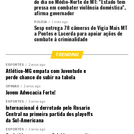
do dia no Médio-Norte de MT: “Estado tem
pressa em combater violência doméstica”,
afirma governador
Autor: Lígia Saito
POLÍCIA
1 mês ago
Fotografo:
Sesp entrega 78 câmeras do Vigia Mais MT
a Pontes e Lacerda para apoiar ações de
combate à criminalidade
Departamento: Assessoria de Comunicação da Esmagis –
MT
TRENDING
Email:
[email protected]
ESPORTES
2 anos ago
Atlético-MG empata com Juventude e
Fonte:
Tribunal de Justiça de MT – MT
perde chance de subir na tabela
OPINIÃO
2 anos ago
Jovem Advocacia Forte!
Comentários
ESPORTES
2 anos ago
Internacional é derrotado pelo Rosario
RELATED TOPICS:
CONGRESSO
DESTAQUE
GROSSO
Central na primeira partida dos playoffs
JUÍZES
MATO
MATO-GROSSO
MATOGROSSO
MT
da Sul-Americana
NACIONAL
PELO
PROMOVIDO
REPRESENTAM
STJ
TJMT
ESPORTES
2 anos ago