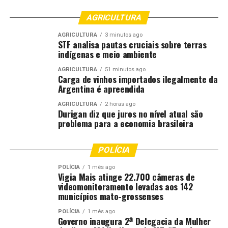
aprovados enunciados de grande relevância nacional,
que servirão como orientação para magistrados em todo
AGRICULTURA
o Brasil”, pontuou.
AGRICULTURA
3 minutos ago
STF analisa pautas cruciais sobre terras
Ramon Botelho, que participou da comissão avaliadora
indígenas e meio ambiente
pela primeira vez, destacou o papel institucional da
AGRICULTURA
51 minutos ago
participação mato-grossense. “Além de representar uma
Carga de vinhos importados ilegalmente da
honra pessoal, a participação foi importante para
Argentina é apreendida
reafirmar a presença de Mato Grosso nos debates
AGRICULTURA
2 horas ago
nacionais, contribuindo diretamente na construção de
Durigan diz que juros no nível atual são
problema para a economia brasileira
entendimentos que impactarão a atuação do Judiciário
em todo o país”, concluiu.
POLÍCIA
Confira neste link fotos do evento.
POLÍCIA
1 mês ago
Vigia Mais atinge 22.700 câmeras de
https://share.google/msTFKIdH9jtZwh1KF
videomonitoramento levadas aos 142
municípios mato-grossenses
Outras informações podem ser obtidas pelo e-mail
POLÍCIA
1 mês ago
[email protected]
ou pelos telefones (65) 3617-3844 /
Governo inaugura 2ª Delegacia da Mulher
99943-1576.