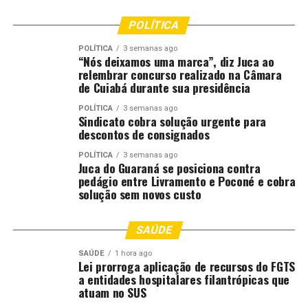
Segundo ela, que integra a banca científica pela segunda
POLÍTICA
vez, os enunciados aprovados cumprem função
orientativa. “Não há caráter vinculante, mas são
POLÍTICA
3 semanas ago
“Nós deixamos uma marca”, diz Juca ao
importantes nortes interpretativos, construídos a
relembrar concurso realizado na Câmara
partir de debates e da experiência prática,
de Cuiabá durante sua presidência
especialmente em situações em que há dificuldade de
POLÍTICA
3 semanas ago
uniformização de entendimentos”, afirmou. Por fim, a
Sindicato cobra solução urgente para
juíza ressaltou o impacto da experiência. “É um evento
descontos de consignados
muito enriquecedor, que contribui para a melhoria da
POLÍTICA
3 semanas ago
prestação jurisdicional, não apenas em termos de
Juca do Guaraná se posiciona contra
pedágio entre Livramento e Poconé e cobra
celeridade, mas também de qualidade. Para mim, é
solução sem novos custo
sempre uma honra representar o Tribunal em um
espaço com esse nível de discussão e relevância”.
SAÚDE
O juiz Ramon Botelho também enfatizou a
SAÚDE
1 hora ago
relevância do evento para a magistratura
Lei prorroga aplicação de recursos do FGTS
mato-grossense. “Para mim, foi uma
a entidades hospitalares filantrópicas que
atuam no SUS
grande honra ter sido indicado pela