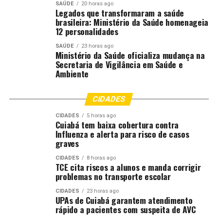
Presidência como um dos magistrados a
SAÚDE
20 horas ago
Legados que transformaram a saúde
representar Mato Grosso neste
brasileira: Ministério da Saúde homenageia
congresso, que se consolida como um
12 personalidades
importante espaço científico voltado à
SAÚDE
primeira instância. O evento tem como
23 horas ago
Ministério da Saúde oficializa mudança na
finalidade a construção de enunciados
Secretaria de Vigilância em Saúde e
orientativos para todo o país, tanto no
Ambiente
âmbito da Justiça Estadual quanto da
Federal, com participação de diversos
CIDADES
atores do sistema de Justiça na fase de
CIDADES
5 horas ago
proposição, sendo a votação restrita à magistratura”,
Cuiabá tem baixa cobertura contra
afirmou.
Influenza e alerta para risco de casos
graves
O magistrado ressaltou ainda sua atuação na banca
CIDADES
8 horas ago
científica, ao lado do ministro do STJ Marco Aurélio
TCE cita riscos a alunos e manda corrigir
Bellizze e de uma juíza federal, no eixo de direito
problemas no transporte escolar
público. “Tive a oportunidade de contribuir na análise e
CIDADES
23 horas ago
aprovação de enunciados nas áreas de fazenda pública e
UPAs de Cuiabá garantem atendimento
rápido a pacientes com suspeita de AVC
saúde, alinhadas à minha atuação jurisdicional. Foram