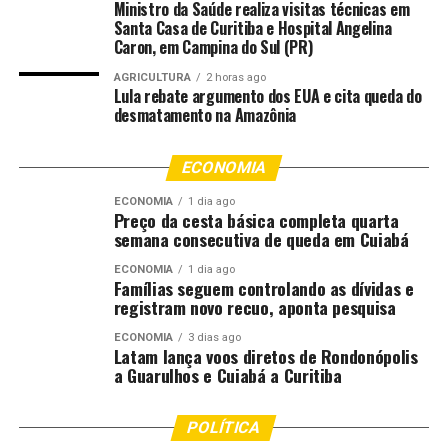
Ministro da Saúde realiza visitas técnicas em
acompanhamento escolar, reforçando a proposta de
Santa Casa de Curitiba e Hospital Angelina
Caron, em Campina do Sul (PR)
integração entre esporte e educação.
AGRICULTURA
2 horas ago
Abilio também revelou que a intenção da gestão
Lula rebate argumento dos EUA e cita queda do
desmatamento na Amazônia
municipal é ampliar a iniciativa para outros clubes
tradicionais da capital, como Mixto e Dom Bosco.
Segundo ele, a proposta é fortalecer o futebol mato-
ECONOMIA
grossense desde as categorias de base e criar uma rede
ECONOMIA
1 dia ago
de formação esportiva nos bairros. “Queremos levar os
Preço da cesta básica completa quarta
principais times do nosso Estado para dentro das
semana consecutiva de queda em Cuiabá
comunidades. O Cuiabá é o primeiro parceiro, mas já
ECONOMIA
1 dia ago
estamos avançando nas conversas para incluir outros
Famílias seguem controlando as dívidas e
registram novo recuo, aponta pesquisa
clubes e ampliar esse alcance para cada vez mais
crianças”, declarou.
ECONOMIA
3 dias ago
Latam lança voos diretos de Rondonópolis
a Guarulhos e Cuiabá a Curitiba
O secretário municipal de Esportes e Lazer, Jefferson
Neves, ressaltou que os alunos terão acesso à mesma
metodologia aplicada pelo Cuiabá na formação de
POLÍTICA
atletas. “As crianças vão treinar com profissionais