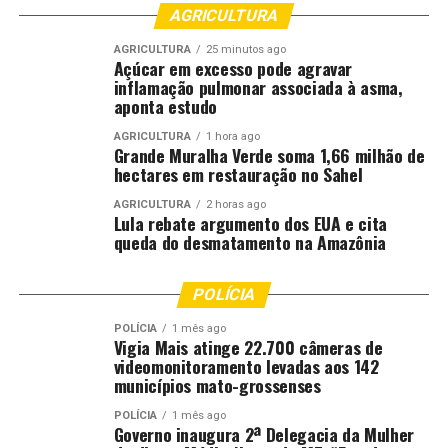
AGRICULTURA
Representantes da gestão municipal também estiveram
AGRICULTURA
25 minutos ago
Açúcar em excesso pode agravar
presentes. A expectativa da Prefeitura é ampliar o
inflamação pulmonar associada à asma,
número de vagas nos próximos anos, conforme a
aponta estudo
expansão da infraestrutura esportiva da capital e a
captação de novos recursos para o programa.
AGRICULTURA
1 hora ago
Grande Muralha Verde soma 1,66 milhão de
hectares em restauração no Sahel
Comentários
AGRICULTURA
2 horas ago
Lula rebate argumento dos EUA e cita
queda do desmatamento na Amazônia
RELATED TOPICS:
ADOLESCENTES
ATENDERÁ
CRIANÇAS
CUIABÁ
DESTAQUE
ESPORTES
LANÇAM
PREFEITURA
POLÍCIA
PROJETO
POLÍCIA
1 mês ago
UP NEXT
Vigia Mais atinge 22.700 câmeras de
Após despedida no Maracanã, seleção faz amistosos nos
videomonitoramento levadas aos 142
EUA
municípios mato-grossenses
DON'T MISS
POLÍCIA
1 mês ago
Prefeitura abre 2,6 mil vagas para o projeto “Bom de
Governo inaugura 2ª Delegacia da Mulher