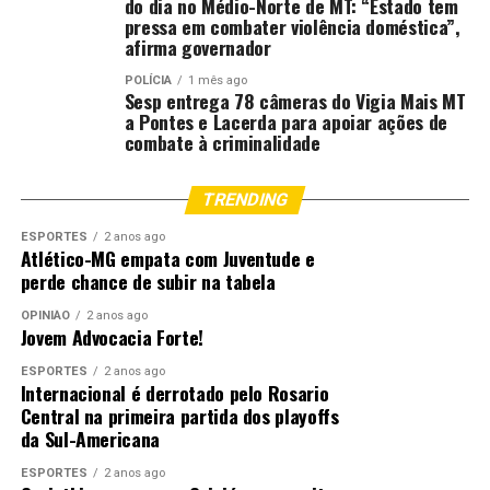
Esporte, Bom de Escola” em Cuiabá
do dia no Médio-Norte de MT: “Estado tem
pressa em combater violência doméstica”,
afirma governador
POLÍCIA
1 mês ago
Sesp entrega 78 câmeras do Vigia Mais MT
a Pontes e Lacerda para apoiar ações de
combate à criminalidade
TRENDING
ESPORTES
2 anos ago
Atlético-MG empata com Juventude e
perde chance de subir na tabela
OPINIÃO
2 anos ago
Jovem Advocacia Forte!
ESPORTES
2 anos ago
Internacional é derrotado pelo Rosario
Central na primeira partida dos playoffs
da Sul-Americana
ESPORTES
2 anos ago