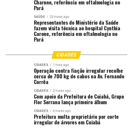
Charone, referência em oftalmologia no
levando atividades de qualidade para regiões que
Pará
durante muitos anos ficaram sem investimentos e sem
SAÚDE
23 horas ago
espaços adequados para a prática esportiva”, afirmou.
Representantes do Ministério da Saúde
fazem visita técnica ao hospital Cynthia
Carone, referência em oftalmologia no
O vereador Coronel Dias ressaltou que o projeto
Pará
contribui diretamente para a formação cidadã dos
jovens. “Nem todos se tornarão atletas profissionais,
CIDADES
mas todos terão a oportunidade de desenvolver
disciplina, valores e perspectivas de futuro por meio do
CIDADES
1 hora ago
esporte”, declarou.
Operação contra fiação irregular recolhe
cerca de 700 kg de cabos na Av. Fernando
Corrêa
Também participou do evento a vereadora Samantha
Íris, que destacou a importância de investir na juventude
CIDADES
2 horas ago
Com apoio da Prefeitura de Cuiabá, Grupo
por meio de ações que unam esporte e educação.
Flor Serrana lança primeiro álbum
“Quando oferecemos oportunidades para nossas
crianças e adolescentes, estamos investindo
CIDADES
6 horas ago
Prefeitura multa proprietário por corte
diretamente no futuro da nossa cidade. Esse projeto é
irregular de árvores em Cuiabá
uma ferramenta de transformação social e inclusão”,
afirmou.