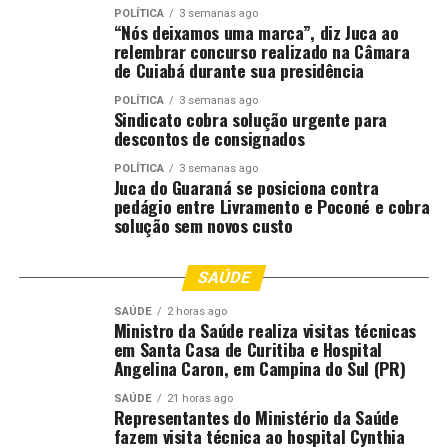
POLÍTICA
3 semanas ago
qualificados, receber uniformes, alimentação e toda a
“Nós deixamos uma marca”, diz Juca ao
estrutura necessária sem qualquer custo para as
relembrar concurso realizado na Câmara
de Cuiabá durante sua presidência
famílias. É uma oportunidade que normalmente estaria
restrita a quem pode pagar uma escolinha particular”,
POLÍTICA
3 semanas ago
Sindicato cobra solução urgente para
explicou.
descontos de consignados
O presidente do Cuiabá Esporte Clube, Cristhiano
POLÍTICA
3 semanas ago
Juca do Guaraná se posiciona contra
Dresch, afirmou que a iniciativa representa uma forma
pedágio entre Livramento e Poconé e cobra
de retribuição à população cuiabana pelo apoio recebido
solução sem novos custo
pelo clube ao longo dos anos. “É uma maneira de
devolver tudo aquilo que a população de Cuiabá fez pelo
SAÚDE
Cuiabá. O futebol transforma vidas e queremos levar
essa oportunidade para dentro das comunidades,
SAÚDE
2 horas ago
Ministro da Saúde realiza visitas técnicas
ajudando essas crianças a sonharem e construírem um
em Santa Casa de Curitiba e Hospital
futuro melhor”, destacou.
Angelina Caron, em Campina do Sul (PR)
Presente no lançamento, a vereadora Michelly Alencar
SAÚDE
21 horas ago
Representantes do Ministério da Saúde
destacou o impacto social da iniciativa. “O esporte
fazem visita técnica ao hospital Cynthia
transforma realidades e cria oportunidades. Estamos