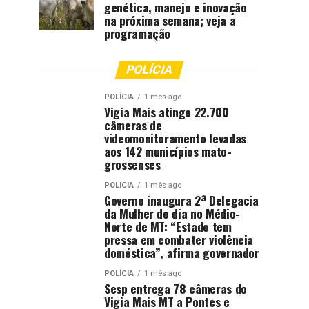
genética, manejo e inovação
na próxima semana; veja a
programação
POLÍCIA
POLÍCIA
1 mês ago
Vigia Mais atinge 22.700
câmeras de
videomonitoramento levadas
aos 142 municípios mato-
grossenses
POLÍCIA
1 mês ago
Governo inaugura 2ª Delegacia
da Mulher do dia no Médio-
Norte de MT: “Estado tem
pressa em combater violência
doméstica”, afirma governador
POLÍCIA
1 mês ago
Sesp entrega 78 câmeras do
Vigia Mais MT a Pontes e