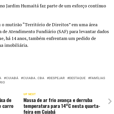
no Jardim Humaitá faz parte de um esforço contínuo
 o mutirão “Território de Direitos” em uma área
ma de Atendimento Fundiário (SAF) para levantar dados
que, há 14 anos, também enfrentam um pedido de
a imobiliária.
A
CUIABÁ
CUIABA..CBA
DESPEJAR
DESTAQUE
FAMÍLIAS
RIO
UP NEXT
ixa de
Massa de ar frio avança e derruba
e carro
temperatura para 14°C nesta quarta-
feira em Cuiabá