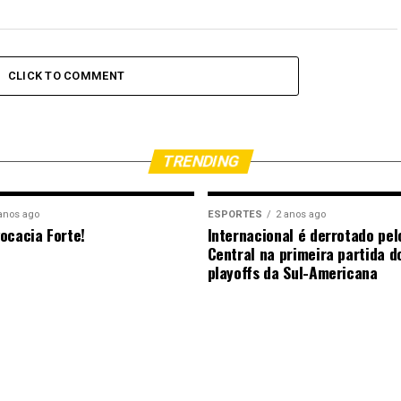
CLICK TO COMMENT
TRENDING
anos ago
ESPORTES
2 anos ago
ocacia Forte!
Internacional é derrotado pel
Central na primeira partida d
playoffs da Sul-Americana