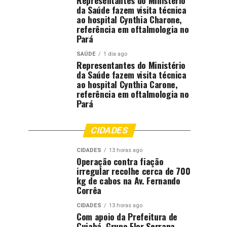
Representantes do Ministério
da Saúde fazem visita técnica
ao hospital Cynthia Charone,
referência em oftalmologia no
Pará
SAÚDE
1 dia ago
Representantes do Ministério
da Saúde fazem visita técnica
ao hospital Cynthia Carone,
referência em oftalmologia no
Pará
CIDADES
CIDADES
13 horas ago
Operação contra fiação
irregular recolhe cerca de 700
kg de cabos na Av. Fernando
Corrêa
CIDADES
13 horas ago
Com apoio da Prefeitura de
Cuiabá, Grupo Flor Serrana