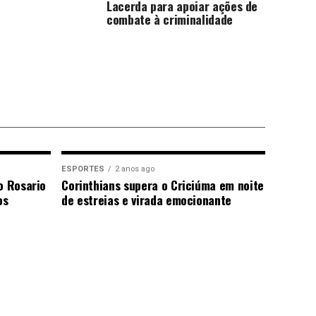
Lacerda para apoiar ações de
combate à criminalidade
ESPORTES
2 anos ago
o Rosario
Corinthians supera o Criciúma em noite
os
de estreias e virada emocionante