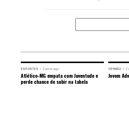
ESPORTES
2 anos ago
OPINIÃO
2 
Atlético-MG empata com Juventude e
Jovem Adv
perde chance de subir na tabela