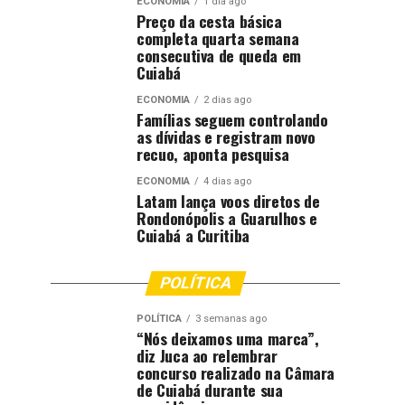
ECONOMIA
1 dia ago
Preço da cesta básica
completa quarta semana
consecutiva de queda em
Cuiabá
ECONOMIA
2 dias ago
Famílias seguem controlando
as dívidas e registram novo
recuo, aponta pesquisa
ECONOMIA
4 dias ago
Latam lança voos diretos de
Rondonópolis a Guarulhos e
Cuiabá a Curitiba
POLÍTICA
POLÍTICA
3 semanas ago
“Nós deixamos uma marca”,
diz Juca ao relembrar
concurso realizado na Câmara
de Cuiabá durante sua