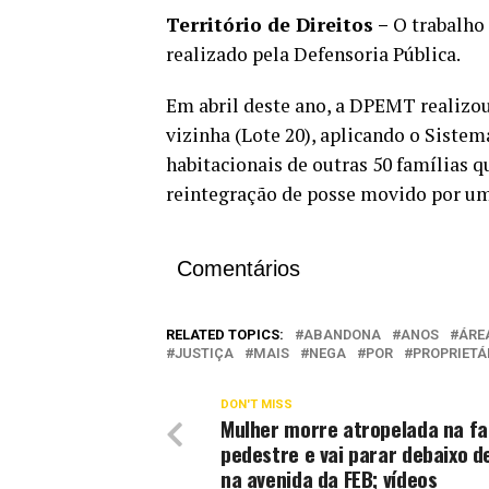
Território de Direitos –
O trabalho 
realizado pela Defensoria Pública.
Em abril deste ano, a DPEMT realizou
vizinha (Lote 20), aplicando o Siste
habitacionais de outras 50 famílias 
reintegração de posse movido por um
Comentários
RELATED TOPICS:
ABANDONA
ANOS
ÁRE
JUSTIÇA
MAIS
NEGA
POR
PROPRIETÁ
DON'T MISS
Mulher morre atropelada na fa
pedestre e vai parar debaixo d
na avenida da FEB; vídeos