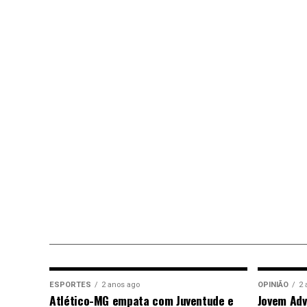
ESPORTES
2 anos ago
OPINIÃO
2 
Atlético-MG empata com Juventude e
Jovem Adv