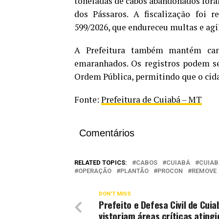
toneladas de cabos abandonados foram
dos Pássaros. A fiscalização foi
599/2026, que endureceu multas e agi
A Prefeitura também mantém can
emaranhados. Os registros podem se
Ordem Pública, permitindo que o cid
Fonte:
Prefeitura de Cuiabá – MT
Comentários
RELATED TOPICS:
CABOS
CUIABÁ
CUIAB
OPERAÇÃO
PLANTÃO
PROCON
REMOVE
DON'T MISS
Prefeito e Defesa Civil de Cuia
vistoriam áreas críticas atingi