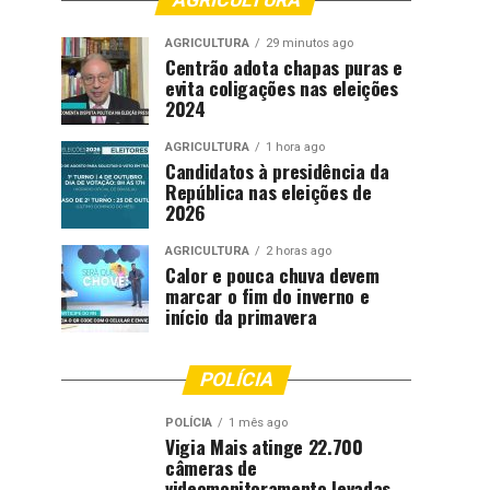
AGRICULTURA
AGRICULTURA
29 minutos ago
Centrão adota chapas puras e
evita coligações nas eleições
2024
AGRICULTURA
1 hora ago
Candidatos à presidência da
República nas eleições de
2026
AGRICULTURA
2 horas ago
Calor e pouca chuva devem
marcar o fim do inverno e
início da primavera
POLÍCIA
POLÍCIA
1 mês ago
Vigia Mais atinge 22.700
câmeras de
videomonitoramento levadas