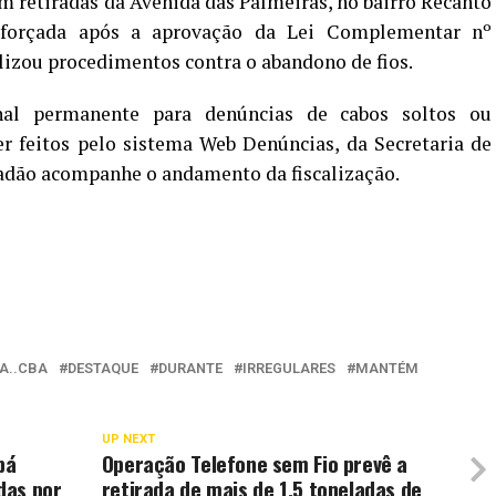
 retiradas da Avenida das Palmeiras, no bairro Recanto
 reforçada após a aprovação da Lei Complementar nº
lizou procedimentos contra o abandono de fios.
al permanente para denúncias de cabos soltos ou
r feitos pelo sistema Web Denúncias, da Secretaria de
adão acompanhe o andamento da fiscalização.
A..CBA
DESTAQUE
DURANTE
IRREGULARES
MANTÉM
UP NEXT
bá
Operação Telefone sem Fio prevê a
das por
retirada de mais de 1,5 toneladas de