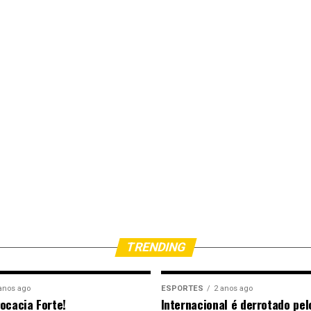
TRENDING
anos ago
ESPORTES
2 anos ago
ocacia Forte!
Internacional é derrotado pel