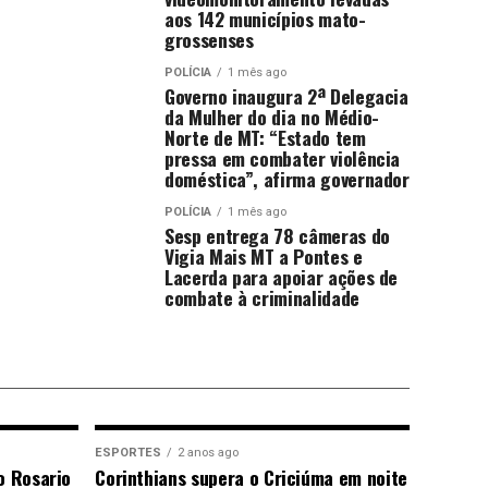
aos 142 municípios mato-
grossenses
POLÍCIA
1 mês ago
Governo inaugura 2ª Delegacia
da Mulher do dia no Médio-
Norte de MT: “Estado tem
pressa em combater violência
doméstica”, afirma governador
POLÍCIA
1 mês ago
Sesp entrega 78 câmeras do
Vigia Mais MT a Pontes e
Lacerda para apoiar ações de
combate à criminalidade
ESPORTES
2 anos ago
o Rosario
Corinthians supera o Criciúma em noite