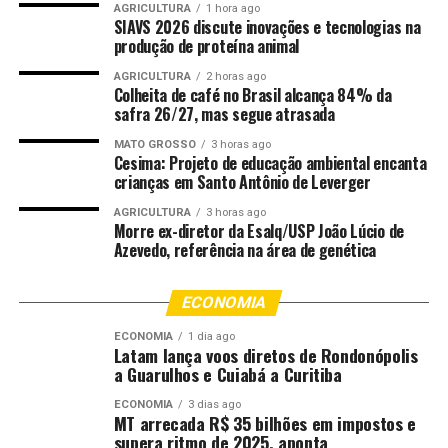
AGRICULTURA
1 hora ago
irão checar a situação da estrutura para possível
SIAVS 2026 discute inovações e tecnologias na
liberação.
produção de proteína animal
AGRICULTURA
2 horas ago
Durante a vistoria, Abilio destacou a gravidade da
Colheita de café no Brasil alcança 84% da
situação em pontos considerados de risco,
safra 26/27, mas segue atrasada
especialmente em moradias construídas abaixo do nível
MATO GROSSO
3 horas ago
da rua e em áreas com histórico de enchentes. “Nós
Cesima: Projeto de educação ambiental encanta
recebemos vários alertas nessa noite sobre alguns
crianças em Santo Antônio de Leverger
pontos que alagaram e que as pessoas também até
AGRICULTURA
3 horas ago
perderam tudo que tinha”, disse o prefeito em frente a
Morre ex-diretor da Esalq/USP João Lúcio de
Azevedo, referência na área de genética
uma residência no Parque Atalaia, que fica abaixo do
nível da rua e foi atingida.
ECONOMIA
Segundo Abilio, a Prefeitura vai avaliar soluções junto à
ECONOMIA
1 dia ago
Secretaria Municipal de Obras para minimizar os
Latam lança voos diretos de Rondonópolis
impactos em áreas críticas, mas alertou para a ocupação
a Guarulhos e Cuiabá a Curitiba
irregular de locais inadequados para moradia. “Tem
ECONOMIA
3 dias ago
muita gente durante essa noite que os alertas foram em
MT arrecada R$ 35 bilhões em impostos e
supera ritmo de 2025, aponta
lugares que são inapropriados para a moradia. Gente que