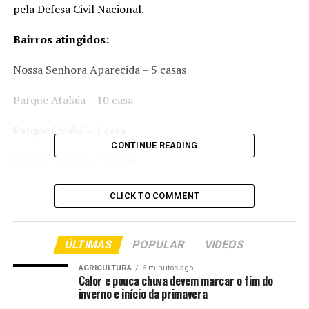
pela Defesa Civil Nacional.
Bairros atingidos:
Nossa Senhora Aparecida – 5 casas
Parque Atalaia – 10 casa
Parque Cuiabá – 1 casa
CONTINUE READING
Parque Geórgia – 3 Casas
Três dessas casas (2 Parque Atalaia e 1 Parque Cuiabá)
CLICK TO COMMENT
moradores precisaram de ajuda dos Bombeiros.
Na Avenida Palmiro Paes de Barros um córrego
ÚLTIMAS
POPULAR
VIDEOS
transbordou. Também uma ponte foi interditada no
bairro São Gonçalo, sem que a trafegabilidade seja
AGRICULTURA
6 minutos ago
Calor e pouca chuva devem marcar o fim do
afetada, visto que há outro acesso próximo. Na segunda-
inverno e início da primavera
feira (9) a Secretaria de Obras e Defesa Civil de Cuiabá