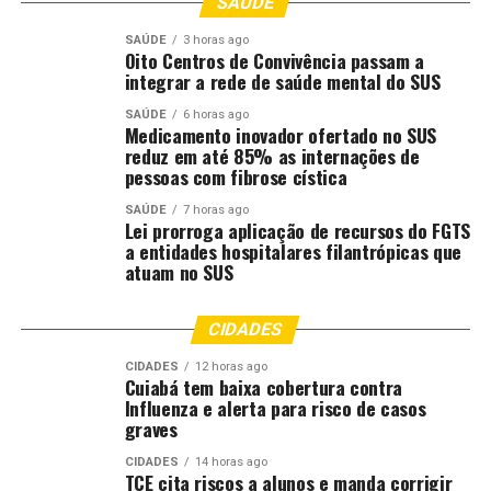
SAÚDE
O prefeito também chamou atenção para o alerta
enviado diretamente aos celulares da população. “Teve
SAÚDE
3 horas ago
Oito Centros de Convivência passam a
um alerta da Defesa Civil Nacional no celular de todo
integrar a rede de saúde mental do SUS
mundo. Foi uma forte chuva, muito volume de água em
SAÚDE
6 horas ago
curto espaço de tempo. O alerta escrevia para evitar
Medicamento inovador ofertado no SUS
passar por regiões alagadas. O volume de água foi maior
reduz em até 85% as internações de
pessoas com fibrose cística
que a capacidade de drenagem das regiões”, afirmou. Ele
ainda reforçou que moradores de margens de córregos e
SAÚDE
7 horas ago
Lei prorroga aplicação de recursos do FGTS
áreas de pântano devem redobrar os cuidados e evitar
a entidades hospitalares filantrópicas que
atravessar trechos alagados.
atuam no SUS
A gestão municipal destaca que, apesar da intensidade
da chuva acima do normal, que motivou o alerta severo
CIDADES
nacional, Cuiabá mantém em execução um programa
CIDADES
12 horas ago
inédito de limpeza de bocas de lobo para prevenção de
Cuiabá tem baixa cobertura contra
Influenza e alerta para risco de casos
alagamentos. Desde o início do projeto, coordenado pela
graves
Secretaria Municipal de Infraestrutura e Obras, já foram
realizadas aproximadamente 2,6 mil limpezas em
CIDADES
14 horas ago
TCE cita riscos a alunos e manda corrigir
diversas regiões da capital.