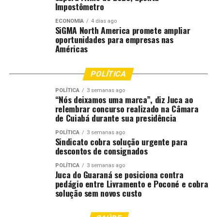
Impostômetro
até invadiu a área, que é margem de córrego, áreas que a
chuva tem um histórico de entrar naquele lugar. Quando
ECONOMIA
4 dias ago
SiGMA North America promete ampliar
chega um momento como esse, com fortes chuvas, com
oportunidades para empresas nas
até notificação da Defesa Civil Nacional, acaba trazendo
Américas
muito risco à vida das pessoas”, disse.
POLÍTICA
O coronel Alessandro Borges reforçou o alerta à
população, especialmente aos moradores de áreas
POLÍTICA
3 semanas ago
“Nós deixamos uma marca”, diz Juca ao
suscetíveis a alagamentos. De acordo com ele, equipes
relembrar concurso realizado na Câmara
de resgate foram mobilizadas durante a noite. “Quando
de Cuiabá durante sua presidência
tem chuvas intensas, nós emitimos um alerta
justamente para que as pessoas que moram em áreas de
POLÍTICA
3 semanas ago
Sindicato cobra solução urgente para
risco tomem as suas precauções. Aqui no Parque Atalaia,
descontos de consignados
o bombeiro fez o resgate de um casal de idosos ilhados
POLÍTICA
3 semanas ago
na sua casa. Então, fiquem atentos. Aqueles locais que
Juca do Guaraná se posiciona contra
normalmente alagam, as pessoas tomem o cuidado
pedágio entre Livramento e Poconé e cobra
solução sem novos custo
necessário para não ficarem expostas ao risco quando
tiver uma chuva muito intensa”, orientou.