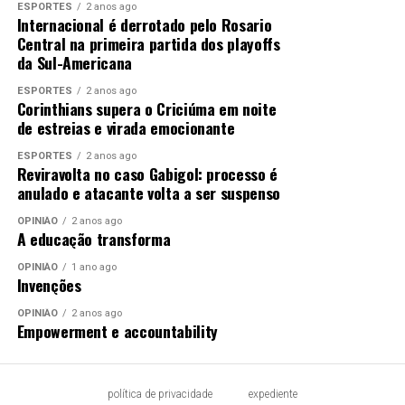
ESPORTES
2 anos ago
Internacional é derrotado pelo Rosario
Central na primeira partida dos playoffs
da Sul-Americana
ESPORTES
2 anos ago
Corinthians supera o Criciúma em noite
de estreias e virada emocionante
ESPORTES
2 anos ago
Reviravolta no caso Gabigol: processo é
anulado e atacante volta a ser suspenso
OPINIÃO
2 anos ago
A educação transforma
OPINIÃO
1 ano ago
Invenções
OPINIÃO
2 anos ago
Empowerment e accountability
política de privacidade
expediente