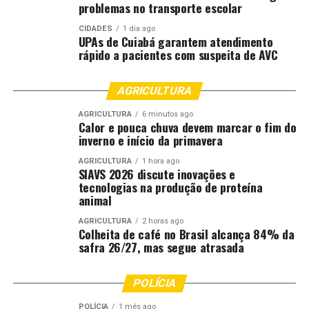
problemas no transporte escolar
O programa prevê a desobstrução completa da rede de
CIDADES
1 dia ago
UPAs de Cuiabá garantem atendimento
drenagem, incluindo caixas de captação, manilhas e
rápido a pacientes com suspeita de AVC
tubulações, muitas delas encontradas com até 95% de
obstrução. Em média, são retiradas entre 5 e 7 toneladas
AGRICULTURA
de resíduos por boca de lobo. Na Avenida Carmindo de
Campos, uma das principais vias atendidas, a estimativa
AGRICULTURA
6 minutos ago
Calor e pouca chuva devem marcar o fim do
é de 300 toneladas de lixo removidas ao longo de cerca
inverno e início da primavera
de 100 estruturas.
AGRICULTURA
1 hora ago
SIAVS 2026 discute inovações e
A administração também reforça a necessidade de
tecnologias na produção de proteína
conscientização ambiental, após a identificação de
animal
descarte irregular de óleo, resíduos químicos e fiação na
rede pluvial, materiais que escoam diretamente para o
AGRICULTURA
2 horas ago
Colheita de café no Brasil alcança 84% da
rio Cuiabá.
safra 26/27, mas segue atrasada
Mesmo com o avanço estrutural, a Defesa Civil reforça
POLÍCIA
que eventos extremos, como o registrado neste fim de
semana, podem superar a capacidade do sistema de
POLÍCIA
1 mês ago