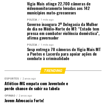
Vigia Mais atinge 22.700 câmeras de
drenagem. Por isso, a orientação é que a população
videomonitoramento levadas aos 142
acompanhe os alertas oficiais e evite áreas alagadas
municípios mato-grossenses
durante temporais.
POLÍCIA
1 mês ago
Governo inaugura 2ª Delegacia da Mulher
Fonte:
Prefeitura de Cuiabá – MT
do dia no Médio-Norte de MT: “Estado tem
pressa em combater violência doméstica”,
afirma governador
Comentários
POLÍCIA
1 mês ago
Sesp entrega 78 câmeras do Vigia Mais MT
a Pontes e Lacerda para apoiar ações de
RELATED TOPICS:
ÁREAS
ATINGIDAS
CIVIL
CRÍTICAS
combate à criminalidade
CUIABÁ
CUIABA..CBA
DEFESA
DESTAQUE
POR
PREFEITO
TEMPORAL
VISTORIAM
TRENDING
UP NEXT
Procon de Cuiabá mantém plantão durante operação
ESPORTES
2 anos ago
que remove cabos irregulares
Atlético-MG empata com Juventude e
perde chance de subir na tabela
DON'T MISS
Revitalização de quadras fortalece esporte, convivência
OPINIÃO
2 anos ago
e pertencimento no Parque Cuiabá
Jovem Advocacia Forte!