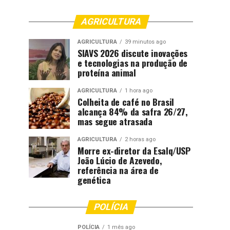
AGRICULTURA
AGRICULTURA
39 minutos ago
SIAVS 2026 discute inovações
e tecnologias na produção de
proteína animal
AGRICULTURA
1 hora ago
Colheita de café no Brasil
alcança 84% da safra 26/27,
mas segue atrasada
AGRICULTURA
2 horas ago
Morre ex-diretor da Esalq/USP
João Lúcio de Azevedo,
referência na área de
genética
POLÍCIA
POLÍCIA
1 mês ago