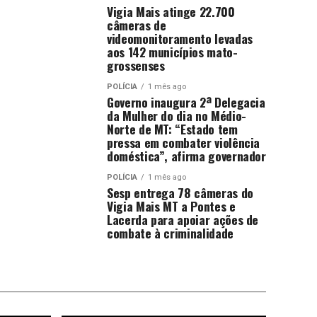
Vigia Mais atinge 22.700
câmeras de
videomonitoramento levadas
aos 142 municípios mato-
grossenses
POLÍCIA
1 mês ago
Governo inaugura 2ª Delegacia
da Mulher do dia no Médio-
Norte de MT: “Estado tem
pressa em combater violência
doméstica”, afirma governador
POLÍCIA
1 mês ago
Sesp entrega 78 câmeras do
Vigia Mais MT a Pontes e
Lacerda para apoiar ações de
combate à criminalidade