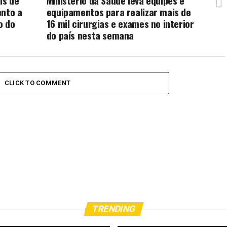
is de
Ministério da Saúde leva equipes e
ento a
equipamentos para realizar mais de
o do
16 mil cirurgias e exames no interior
do país nesta semana
CLICK TO COMMENT
TRENDING