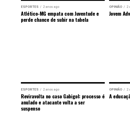
ESPORTES
2 anos ago
OPINIÃO
2 
Atlético-MG empata com Juventude e
Jovem Adv
perde chance de subir na tabela
ESPORTES
2 anos ago
OPINIÃO
2 
Reviravolta no caso Gabigol: processo é
A educaç
anulado e atacante volta a ser
suspenso