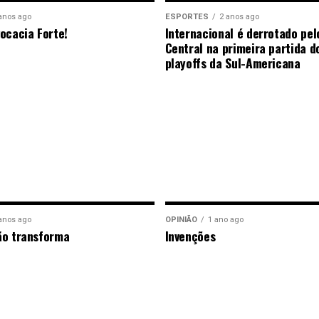
anos ago
ESPORTES
2 anos ago
ocacia Forte!
Internacional é derrotado pel
Central na primeira partida d
playoffs da Sul-Americana
anos ago
OPINIÃO
1 ano ago
ão transforma
Invenções