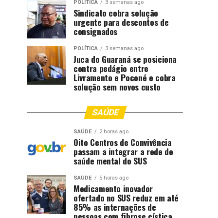
POLÍTICA
3 semanas ago
Sindicato cobra solução
urgente para descontos de
consignados
POLÍTICA
3 semanas ago
Juca do Guaraná se posiciona
contra pedágio entre
Livramento e Poconé e cobra
solução sem novos custo
SAÚDE
SAÚDE
2 horas ago
Oito Centros de Convivência
passam a integrar a rede de
saúde mental do SUS
SAÚDE
5 horas ago
Medicamento inovador
ofertado no SUS reduz em até
85% as internações de
pessoas com fibrose cística