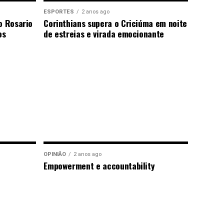
ESPORTES
2 anos ago
o Rosario
Corinthians supera o Criciúma em noite
os
de estreias e virada emocionante
OPINIÃO
2 anos ago
Empowerment e accountability