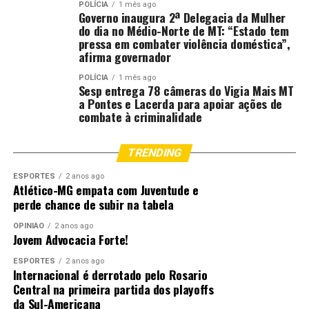
POLÍCIA
1 mês ago
Governo inaugura 2ª Delegacia da Mulher
do dia no Médio-Norte de MT: “Estado tem
pressa em combater violência doméstica”,
afirma governador
POLÍCIA
1 mês ago
Sesp entrega 78 câmeras do Vigia Mais MT
a Pontes e Lacerda para apoiar ações de
combate à criminalidade
TRENDING
ESPORTES
2 anos ago
Atlético-MG empata com Juventude e
perde chance de subir na tabela
OPINIÃO
2 anos ago
Jovem Advocacia Forte!
ESPORTES
2 anos ago
Internacional é derrotado pelo Rosario
Central na primeira partida dos playoffs
da Sul-Americana