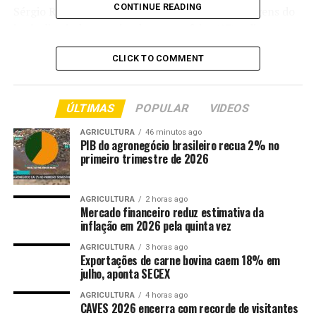
CONTINUE READING
Sérgio Ricardo relatou ter acompanhado as imagens do
incêndio ainda na noite de quarta-feira (17) e disse ter
estranhado a rapidez com que o fogo se espalhou pelos
CLICK TO COMMENT
barracões atingidos.
“Eu acompanhei tudo ontem à noite. Isso não é um
ÚLTIMAS
POPULAR
VIDEOS
julgamento, porque não sou técnico, mas perguntei ao
proprietário quantos prédios pegaram fogo e ele
AGRICULTURA
46 minutos ago
respondeu que foram dez. Foi isso que eu estranhei,
PIB do agronegócio brasileiro recua 2% no
primeiro trimestre de 2026
porque pegou fogo tudo muito rápido em todos os dez
prédios”, declarou.
AGRICULTURA
2 horas ago
Mesmo diante da observação, ele reforçou que não fará
Mercado financeiro reduz estimativa da
inflação em 2026 pela quinta vez
especulações e que a resposta sobre o que provocou o
incêndio caberá aos peritos.
AGRICULTURA
3 horas ago
Exportações de carne bovina caem 18% em
julho, aponta SECEX
“Esse é o tipo de ocorrência que tenho certeza de que a
nossa competentíssima perícia, numa olhada, já vai
AGRICULTURA
4 horas ago
entender. Ela vai dar todas as respostas. Não adianta a
CAVES 2026 encerra com recorde de visitantes