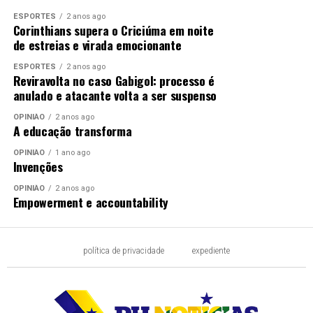
ESPORTES
2 anos ago
Corinthians supera o Criciúma em noite
de estreias e virada emocionante
ESPORTES
2 anos ago
Reviravolta no caso Gabigol: processo é
anulado e atacante volta a ser suspenso
OPINIÃO
2 anos ago
A educação transforma
OPINIÃO
1 ano ago
Invenções
OPINIÃO
2 anos ago
Empowerment e accountability
política de privacidade
expediente