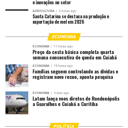
e inovações no setor
gente ficar tentando arriscar.”
AGRICULTURA
5 horas ago
Durante a inspeção, o presidente do TCE recebeu
Santa Catarina se destaca na produção e
exportação de mel em 2026
informações de que o galpão armazenava materiais
destinados à rede pública de ensino. Entre eles estariam
móveis, equipamentos e livros utilizados nas escolas do
ECONOMIA
município.
ECONOMIA
11 horas ago
Preço da cesta básica completa quarta
“Aqui eu ouvi dizer que tinha muito material: carteiras,
semana consecutiva de queda em Cuiabá
equipamentos, geladeiras, cadeiras, livros. Isso aqui é
ECONOMIA
19 horas ago
uma catástrofe para o município”, afirmou.
Famílias seguem controlando as dívidas e
registram novo recuo, aponta pesquisa
Ao ser informado de que jornalistas aguardavam acesso
a um relatório detalhado dos bens que estavam
ECONOMIA
3 dias ago
armazenados no local, Sérgio Ricardo destacou que os
Latam lança voos diretos de Rondonópolis
documentos deverão ser apresentados aos órgãos
a Guarulhos e Cuiabá a Curitiba
responsáveis pela fiscalização.
“As autoridades, a Câmara de Vereadores, o Tribunal de
POLÍTICA