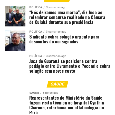
Contas, a Polícia e o Ministério Público vão querer saber.
Pode ter certeza de que esses relatórios serão cobrados.”
POLÍTICA
3 semanas ago
“Nós deixamos uma marca”, diz Juca ao
relembrar concurso realizado na Câmara
Além deste caso, o conselheiro informou que pretende
de Cuiabá durante sua presidência
buscar informações sobre outro incêndio ocorrido
anteriormente em um barracão da saúde municipal para
POLÍTICA
3 semanas ago
Sindicato cobra solução urgente para
verificar as causas e os prejuízos registrados. A Perícia
descontos de consignados
Oficial segue responsável pela investigação do incêndio
na estrutura da Seduc.
POLÍTICA
3 semanas ago
Juca do Guaraná se posiciona contra
pedágio entre Livramento e Poconé e cobra
Comentários
solução sem novos custo
RELATED TOPICS:
ACOMPANHAR
COBRAR
DESTAQUE
SAÚDE
INCÊNDIO
INVESTIGAÇÃO
PERDAS
POLITICA
POLITICA-MT
RELATÓRIO
SEDUC
SOBRE
TCE
VAI
SAÚDE
8 horas ago
Representantes do Ministério da Saúde
UP NEXT
fazem visita técnica ao hospital Cynthia
Várzea Grande terá horário especial em repartições
Charone, referência em oftalmologia no
públicas nesta sexta-feira para jogo da Seleção
Pará