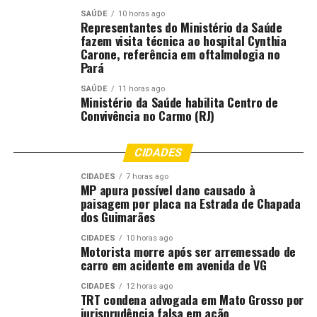
Brasileira
SAÚDE
10 horas ago
Representantes do Ministério da Saúde
DON'T MISS
ALMT homenageia integrantes da Missão Enchei-vos
fazem visita técnica ao hospital Cynthia
Carone, referência em oftalmologia no
Pará
SAÚDE
11 horas ago
Ministério da Saúde habilita Centro de
Convivência no Carmo (RJ)
CIDADES
CIDADES
7 horas ago
MP apura possível dano causado à
paisagem por placa na Estrada de Chapada
dos Guimarães
CIDADES
10 horas ago
Motorista morre após ser arremessado de
carro em acidente em avenida de VG
CIDADES
12 horas ago
TRT condena advogada em Mato Grosso por
jurisprudência falsa em ação