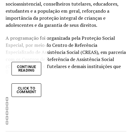
socioassistencial, conselheiros tutelares, educadores,
estudantes e a população em geral, reforçando a
importância da proteção integral de crianças e
adolescentes e da garantia de seus direitos.
A programação foi organizada pela Proteção Social
Especial, por meio do Centro de Referência
Especializado de Assistência Social (CREAS), em parceria
com os Centros de Referência de Assistência Social
(CRAS), Conselhos Tutelares e demais instituições que
CONTINUE
READING
integram a rede de proteção.
As atividades começaram na segunda-feira (22) com
CLICK TO
COMMENT
uma blitz educativa e distribuição de materiais
informativos no Aeroporto Marechal Rondon e no
Terminal André Maggi, levando orientações à população
sobre a identificação, prevenção e denúncia de casos de
trabalho infantil. A iniciativa teve como objetivo ampliar
o conhecimento da sociedade sobre o tema e fortalecer