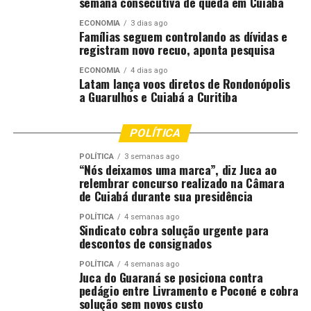
semana consecutiva de queda em Cuiabá
para assegurar que esses direitos sejam respeitados e
protegidos.”
ECONOMIA
3 dias ago
Famílias seguem controlando as dívidas e
registram novo recuo, aponta pesquisa
Para a coordenadora da Proteção Social Especial,
Jocileize Alcântara Rondon e Silva, a participação
ECONOMIA
4 dias ago
Latam lança voos diretos de Rondonópolis
integrada das equipes foi fundamental para ampliar o
a Guarulhos e Cuiabá a Curitiba
alcance das ações.
POLÍTICA
“As atividades do Junho PETI demonstraram a força da
atuação em rede. Conseguimos levar informação a
POLÍTICA
3 semanas ago
“Nós deixamos uma marca”, diz Juca ao
diferentes públicos, aproximar os serviços da população
relembrar concurso realizado na Câmara
e reforçar que o combate ao trabalho infantil depende
de Cuiabá durante sua presidência
do envolvimento de toda a sociedade. Quando
orientamos famílias, estudantes e comunidade sobre os
POLÍTICA
4 semanas ago
Sindicato cobra solução urgente para
riscos e as consequências dessa violação de direitos,
descontos de consignados
fortalecemos a prevenção e ampliamos a capacidade de
POLÍTICA
4 semanas ago
identificação e encaminhamento dos casos.”
Juca do Guaraná se posiciona contra
pedágio entre Livramento e Poconé e cobra
O Programa de Erradicação do Trabalho Infantil (PETI)
solução sem novos custo