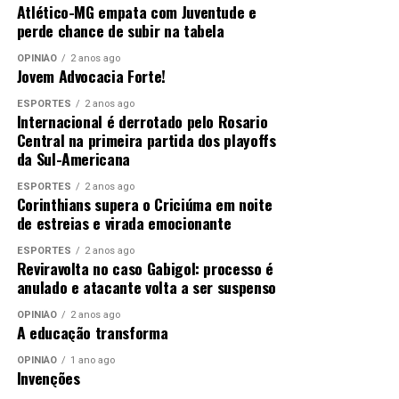
Atlético-MG empata com Juventude e
perde chance de subir na tabela
OPINIÃO
2 anos ago
Jovem Advocacia Forte!
ESPORTES
2 anos ago
Internacional é derrotado pelo Rosario
Central na primeira partida dos playoffs
da Sul-Americana
ESPORTES
2 anos ago
Corinthians supera o Criciúma em noite
de estreias e virada emocionante
ESPORTES
2 anos ago
Reviravolta no caso Gabigol: processo é
anulado e atacante volta a ser suspenso
OPINIÃO
2 anos ago
A educação transforma
OPINIÃO
1 ano ago
Invenções