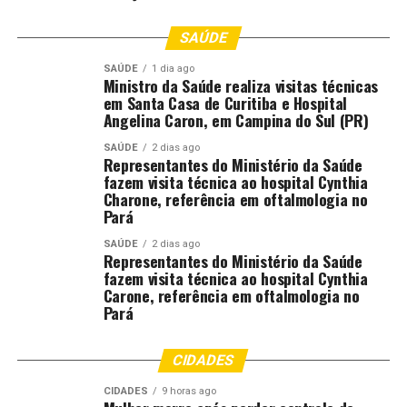
integra a Política Nacional de Assistência Social e
desenvolve ações voltadas à prevenção e ao
SAÚDE
enfrentamento dessa violação de direitos, articulando
SAÚDE
1 dia ago
serviços socioassistenciais e políticas públicas para
Ministro da Saúde realiza visitas técnicas
proteger crianças e adolescentes. Em Várzea Grande, o
em Santa Casa de Curitiba e Hospital
trabalho é realizado de forma permanente pela
Angelina Caron, em Campina do Sul (PR)
Secretaria Municipal de Assistência Social, por meio da
SAÚDE
2 dias ago
rede de proteção, com ações educativas,
Representantes do Ministério da Saúde
fazem visita técnica ao hospital Cynthia
acompanhamento familiar e articulação entre
Charone, referência em oftalmologia no
diferentes órgãos para garantir que meninos e meninas
Pará
tenham seus direitos plenamente assegurados.
SAÚDE
2 dias ago
Representantes do Ministério da Saúde
Galeria de Fotos
(6 fotos)
fazem visita técnica ao hospital Cynthia
Carone, referência em oftalmologia no
Pará
Fonte:
Prefeitura de Várzea Grande – MT
CIDADES
CIDADES
9 horas ago