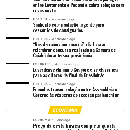
Centro Estadual de Referência em Saúde do Trabalhador
entre Livramento e Poconé e cobra solução sem
novos custo
(CETRAP-MT), ampliando as discussões sobre a
prevenção e o enfrentamento às diversas formas de
POLÍTICA
4 semanas ago
Sindicato cobra solução urgente para
violação de direitos envolvendo crianças e adolescentes.
descontos de consignados
A secretária municipal de Assistência Social, Cristina
POLÍTICA
3 semanas ago
“Nós deixamos uma marca”, diz Juca ao
Saito, destacou que o Junho PETI vai além de uma
relembrar concurso realizado na Câmara de
campanha de conscientização, sendo um importante
Cuiabá durante sua presidência
instrumento de mobilização social.
ESPORTES
4 semanas ago
Luverdense elimina o Guaporé e se classifica
“Encerramos mais uma edição do Junho PETI com a
para as oitavas de final do Brasileirão
certeza de que investir na conscientização é uma das
formas mais eficazes de prevenir o trabalho infantil.
POLÍTICA
4 semanas ago
Emendas travam relação entre Assembleia e
Cada ação realizada ao longo desta semana teve o
Governo às vésperas do recesso parlamentar
propósito de fortalecer a rede de proteção e sensibilizar
a sociedade sobre a responsabilidade coletiva de garantir
ECONOMIA
que nossas crianças e adolescentes tenham acesso à
educação, ao lazer e ao desenvolvimento saudável. A
ECONOMIA
2 dias ago
Preço da cesta básica completa quarta
Prefeitura de Várzea Grande continuará trabalhando