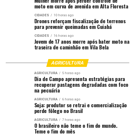
Mulher morre após perder controle de
moto em curva de avenida em Alta Floresta
Comentários
CIDADES
10 horas ago
Drones reforçam fiscalização de terrenos
para prevenir queimadas em Cuiabá
RELATED TOPICS:
COMBATE
DESTAQUE
GRANDE
CIDADES
16 horas ago
INFANTIL
JUNHO
MOBILIZA
PETI
POLITICA
Jovem de 17 anos morre após bater moto na
POLITICA-MT
PROTEÇÃO
REDE
REFORÇA
TRABALHO
traseira de caminhão em Vila Bela
VÁRZEA
UP NEXT
AGRICULTURA
Professoras de Várzea Grande lançam livro infantil
sobre amor e superação da violência
AGRICULTURA
5 horas ago
Dia de Campo apresenta estratégias para
DON'T MISS
recuperar pastagens degradadas com foco
Dia D mobiliza famílias e reforça cuidado com a saúde
na pecuária
preventiva em Várzea Grande
AGRICULTURA
6 horas ago
Soja: produtor se retrai e comercialização
perde fôlego no Brasil
AGRICULTURA
7 horas ago
O brasileiro não teme o fim do mundo.
Teme o fim do mês