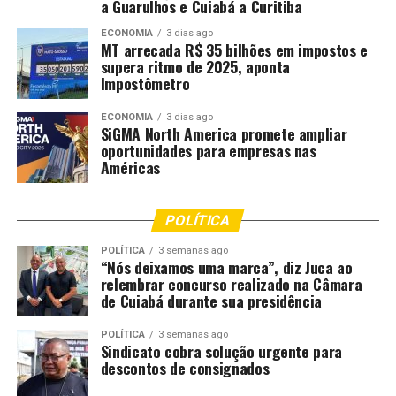
a Guarulhos e Cuiabá a Curitiba
Associação de Pequenos Produtores Rurais,
representantes da Comunidade João Carro, Paraíso do
ECONOMIA
3 dias ago
MT arrecada R$ 35 bilhões em impostos e
Manso e os Projetos de Assentamento da região,
supera ritmo de 2025, aponta
reiteram que a participação popular é indispensável
Impostômetro
para a construção de políticas ambientais e territoriais
que respeitem as realidades locais. Elas destacam que
ECONOMIA
3 dias ago
SiGMA North America promete ampliar
qualquer medida adotada sem esse diálogo pode gerar
oportunidades para empresas nas
impactos diretos na produção rural, no turismo, no uso
Américas
da água, na preservação ambiental e no modo de vida de
centenas de famílias.
POLÍTICA
A expectativa é que a audiência pública avance nas
POLÍTICA
3 semanas ago
tratativas, estabeleça compromissos claros e garanta
“Nós deixamos uma marca”, diz Juca ao
relembrar concurso realizado na Câmara
que as decisões sobre o Lago do Manso sejam tomadas
de Cuiabá durante sua presidência
levando em conta os aspectos ambientais, sociais,
econômicos e culturais que moldam o cotidiano das
POLÍTICA
3 semanas ago
comunidades que vivem e dependem da região.
Sindicato cobra solução urgente para
descontos de consignados
Fonte:
ALMT – MT