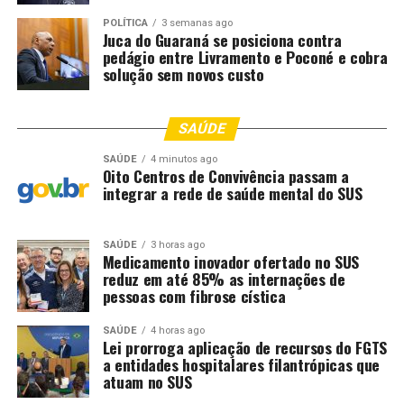
POLÍTICA
3 semanas ago
Juca do Guaraná se posiciona contra
Comentários
pedágio entre Livramento e Poconé e cobra
solução sem novos custo
RELATED TOPICS:
AMBIENTAL
AUDIÊNCIA
DEBATERÁ
DESTAQUE
LAGO
MANSO
NESTA
PACUERA
POLITICA
SAÚDE
POLITICA-MT
QUINTAFEIRA
SAÚDE
4 minutos ago
UP NEXT
Oito Centros de Convivência passam a
ALMT e parceiros preparam concerto Notas que
integrar a rede de saúde mental do SUS
Cultivam neste sábado no Parque das Águas
DON'T MISS
SAÚDE
3 horas ago
Botelho fiscaliza obras de pavimentação no Dr. Fábio,
Medicamento inovador ofertado no SUS
Ponte de Ferro e Coxipó do Ouro
reduz em até 85% as internações de
pessoas com fibrose cística
SAÚDE
4 horas ago
Lei prorroga aplicação de recursos do FGTS
a entidades hospitalares filantrópicas que
atuam no SUS