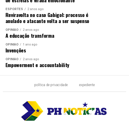
de estreias e virada emocionante
ESPORTES
2 anos ago
Reviravolta no caso Gabigol: processo é
anulado e atacante volta a ser suspenso
OPINIÃO
2 anos ago
A educação transforma
OPINIÃO
1 ano ago
Invenções
OPINIÃO
2 anos ago
Empowerment e accountability
política de privacidade
expediente