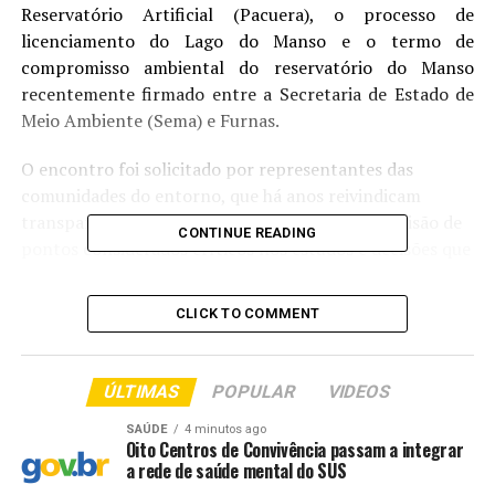
Reservatório Artificial (Pacuera), o processo de
licenciamento do Lago do Manso e o termo de
compromisso ambiental do reservatório do Manso
recentemente firmado entre a Secretaria de Estado de
Meio Ambiente (Sema) e Furnas.
O encontro foi solicitado por representantes das
comunidades do entorno, que há anos reivindicam
transparência, participação social efetiva e a revisão de
CONTINUE READING
pontos considerados críticos nos estudos e decisões que
afetam o território. O Movimento Pró-Manso, que reúne
seis assentamentos vinculados a Furnas, além de
CLICK TO COMMENT
diversas associações rurais e comunitárias, já confirmou
presença e promete levar uma pauta robusta de
preocupações e questionamentos.
ÚLTIMAS
POPULAR
VIDEOS
Apresentado originalmente em 2023, o Pacuera passou
SAÚDE
4 minutos ago
Oito Centros de Convivência passam a integrar
por audiências públicas em Chapada dos Guimarães e
a rede de saúde mental do SUS
Nova Brasilândia. No entanto, os moradores afirmam