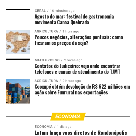
que não houve consenso e que várias sugestões feitas
pelas comunidades permaneceram sem resposta. Diante
GERAL
16 minutos ago
Agosto do mar: festival de gastronomia
do impasse, o tema chegou à Assembleia Legislativa,
movimenta Canoa Quebrada
onde, em audiência conduzida por Elizeu Nascimento,
AGRICULTURA
1 hora ago
foi acordado que a Sema e a Eletrobras reavaliariam os
Poucos negócios, alterações pontuais: como
pontos contestados e apresentariam uma nova versão
ficaram os preços da soja?
do plano.
Segundo os moradores, a notícia de que um “novo
MATO GROSSO
2 horas ago
Contatos do Judiciário: veja onde encontrar
Pacuera” estaria pronto, sem qualquer apresentação
telefones e canais de atendimento do TJMT
formal às comunidades, causou surpresa e preocupação.
AGRICULTURA
2 horas ago
O cenário ganhou ainda mais tensão com a informação
Cooxupé obtém devolução de R$ 622 milhões em
de que, em outubro de 2025, a Sema e Furnas assinaram
ação sobre Funrural nas exportações
um termo de compromisso ambiental, reforçando a
sensação entre os habitantes de que decisões
importantes estariam sendo tomadas sem diálogo
ECONOMIA
público.
ECONOMIA
1 dia ago
Latam lança voos diretos de Rondonópolis
As associações que integram o movimento, entre elas a