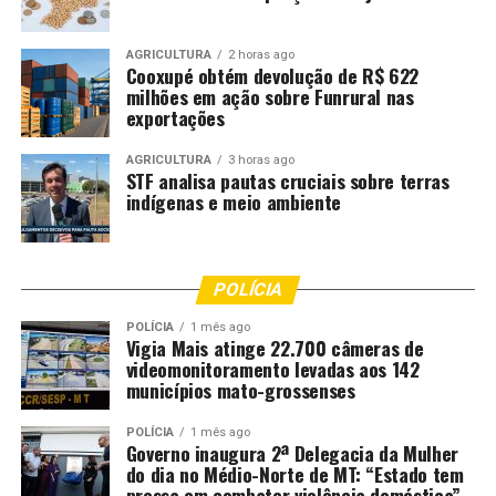
AGRICULTURA
2 horas ago
Cooxupé obtém devolução de R$ 622
milhões em ação sobre Funrural nas
exportações
AGRICULTURA
3 horas ago
STF analisa pautas cruciais sobre terras
indígenas e meio ambiente
POLÍCIA
POLÍCIA
1 mês ago
Vigia Mais atinge 22.700 câmeras de
videomonitoramento levadas aos 142
municípios mato-grossenses
POLÍCIA
1 mês ago
Governo inaugura 2ª Delegacia da Mulher
do dia no Médio-Norte de MT: “Estado tem
pressa em combater violência doméstica”,