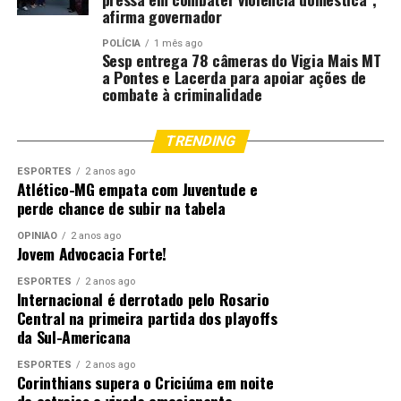
afirma governador
POLÍCIA
1 mês ago
Sesp entrega 78 câmeras do Vigia Mais MT
a Pontes e Lacerda para apoiar ações de
combate à criminalidade
TRENDING
ESPORTES
2 anos ago
Atlético-MG empata com Juventude e
perde chance de subir na tabela
OPINIÃO
2 anos ago
Jovem Advocacia Forte!
ESPORTES
2 anos ago
Internacional é derrotado pelo Rosario
Central na primeira partida dos playoffs
da Sul-Americana
ESPORTES
2 anos ago
Corinthians supera o Criciúma em noite