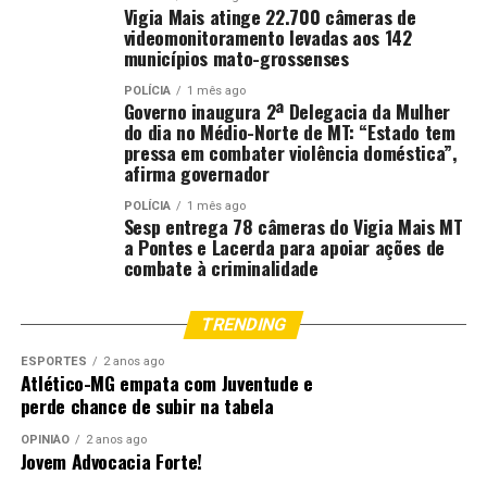
Vigia Mais atinge 22.700 câmeras de
videomonitoramento levadas aos 142
municípios mato-grossenses
POLÍCIA
1 mês ago
Governo inaugura 2ª Delegacia da Mulher
do dia no Médio-Norte de MT: “Estado tem
pressa em combater violência doméstica”,
afirma governador
POLÍCIA
1 mês ago
Sesp entrega 78 câmeras do Vigia Mais MT
a Pontes e Lacerda para apoiar ações de
combate à criminalidade
TRENDING
ESPORTES
2 anos ago
Atlético-MG empata com Juventude e
perde chance de subir na tabela
OPINIÃO
2 anos ago
Jovem Advocacia Forte!