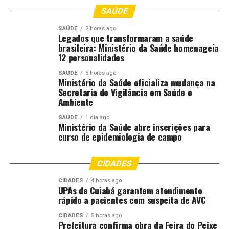
Grosso mantém equilíbrio fiscal e possui recursos
SAÚDE
aplicados no mercado financeiro, com rendimentos
próximos às taxas previstas no financiamento.
SAÚDE
2 horas ago
Legados que transformaram a saúde
brasileira: Ministério da Saúde homenageia
O governador explicou que o Estado possui
12 personalidades
aproximadamente R$ 11 bilhões em caixa, sendo cerca
de R$ 3,7 bilhões em recursos disponíveis e o restante
SAÚDE
5 horas ago
Ministério da Saúde oficializa mudança na
destinado a despesas já empenhadas. Segundo ele,
Secretaria de Vigilância em Saúde e
enquanto os valores aguardam a execução dos contratos
Ambiente
e pagamentos das obras, permanecem aplicados,
SAÚDE
1 dia ago
gerando rentabilidade para o Estado.
Ministério da Saúde abre inscrições para
curso de epidemiologia de campo
Comentários
CIDADES
CIDADES
4 horas ago
RELATED TOPICS:
ASSEMBLEIA
BILHÃO
CONSTRUÇÃO
UPAs de Cuiabá garantem atendimento
DESTAQUE
MIL
MORADIAS
PARA
POLITICA
rápido a pacientes com suspeita de AVC
POLITICA-MT
PREVÊ
PRIORIZA
PROJETO
CIDADES
5 horas ago
Prefeitura confirma obra da Feira do Peixe
UP NEXT