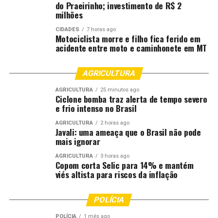
Entra em vigor lei que cria cadastro estadual de
do Praeirinho; investimento de R$ 2
condenados por estupro em Mato Grosso
milhões
DON'T MISS
CIDADES
7 horas ago
Motociclista morre e filho fica ferido em
Lucas Beber assume conselho da Nova Rota e reforça
acidente entre moto e caminhonete em MT
participação do setor produtivo no avanço da BR-163
AGRICULTURA
AGRICULTURA
25 minutos ago
Ciclone bomba traz alerta de tempo severo
e frio intenso no Brasil
AGRICULTURA
2 horas ago
Javali: uma ameaça que o Brasil não pode
mais ignorar
AGRICULTURA
3 horas ago
Copom corta Selic para 14% e mantém
viés altista para riscos da inflação
POLÍCIA
POLÍCIA
1 mês ago