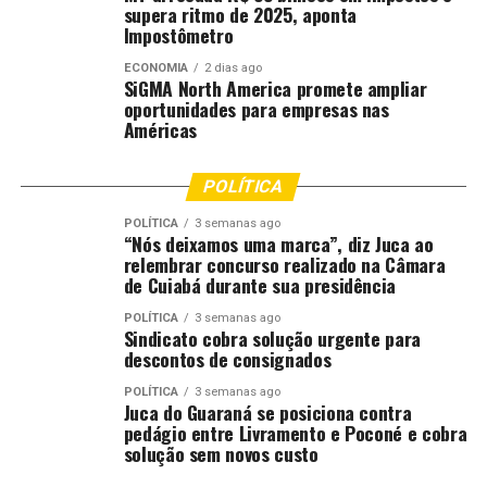
para viabilizar a construção das moradias populares,
supera ritmo de 2025, aponta
mantendo o equilíbrio dos investimentos estaduais.
Impostômetro
ECONOMIA
2 dias ago
Pivetta explicou ainda que o programa habitacional já
SiGMA North America promete ampliar
está em execução e que a construção das unidades
oportunidades para empresas nas
Américas
contará com financiamento da Caixa Econômica Federal,
enquanto o Estado participará com subsídio de até R$
35 mil por residência.
POLÍTICA
POLÍTICA
3 semanas ago
Segundo o governador, a contratação do empréstimo
“Nós deixamos uma marca”, diz Juca ao
permitirá conciliar a continuidade de obras
relembrar concurso realizado na Câmara
de Cuiabá durante sua presidência
estruturantes com a expansão da política habitacional,
sem comprometer o orçamento estadual. Entre os
POLÍTICA
3 semanas ago
investimentos previstos estão a pavimentação de mil
Sindicato cobra solução urgente para
descontos de consignados
quilômetros de rodovias por ano e a construção de cerca
de 300 pontes, entre obras já contratadas e em processo
POLÍTICA
3 semanas ago
Juca do Guaraná se posiciona contra
de contratação.
pedágio entre Livramento e Poconé e cobra
solução sem novos custo
Ao defender a operação, Pivetta afirmou que Mato