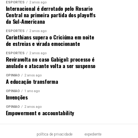
ESPORTES
2 anos ago
Internacional é derrotado pelo Rosario
Central na primeira partida dos playoffs
da Sul-Americana
ESPORTES
2 anos ago
Corinthians supera o Criciúma em noite
de estreias e virada emocionante
ESPORTES
2 anos ago
Reviravolta no caso Gabigol: processo é
anulado e atacante volta a ser suspenso
OPINIÃO
2 anos ago
A educação transforma
OPINIÃO
1 ano ago
Invenções
OPINIÃO
2 anos ago
Empowerment e accountability
política de privacidade
expediente