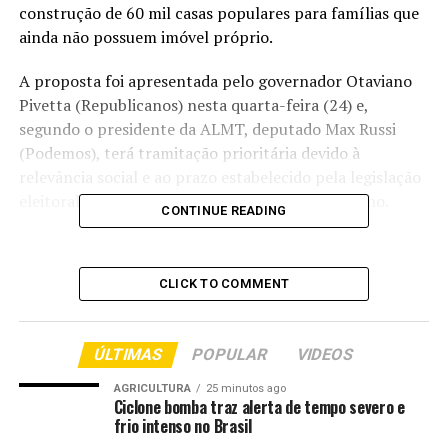
construção de 60 mil casas populares para famílias que
ainda não possuem imóvel próprio.
A proposta foi apresentada pelo governador Otaviano
Pivetta (Republicanos) nesta quarta-feira (24) e,
segundo o presidente da ALMT, deputado Max Russi
(Podemos), terá tramitação prioritária devido à
relevância social e ao prazo estabelecido pela legislação
eleitoral, que exige a aprovação até o dia 3 de julho.
CONTINUE READING
“É um projeto sensível, que atende uma demanda
cobrada diariamente pela população e que tem total
CLICK TO COMMENT
interesse dos parlamentares em avançar”, afirmou Max
Russi.
ÚLTIMAS
POPULAR
VIDEOS
O presidente da Assembleia destacou que a operação
financeira permitirá ampliar a capacidade de
AGRICULTURA
25 minutos ago
Ciclone bomba traz alerta de tempo severo e
investimento do Estado em habitação e fortalecer uma
frio intenso no Brasil
das principais metas da gestão estadual. Segundo Russi,