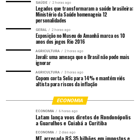
a situação fiscal de Mato Grosso possibilita a busca por
SAÚDE
2 horas ago
Legados que transformaram a saúde brasileira:
financiamentos com condições mais favoráveis,
Ministério da Saúde homenageia 12
aumentando os recursos destinados a áreas sociais.
personalidades
GERAL
2 horas ago
“ A boa capacidade financeira de Mato Grosso permite
Exposição no Museu do Amanhã marca os 10
ao estado buscar financiamentos com taxas de juros
anos dos jogos Rio 2016
mais vantajosas, ampliando a capacidade de
AGRICULTURA
2 horas ago
investimento em áreas sociais, especialmente na
Javali: uma ameaça que o Brasil não pode mais
habitação”, explicou.
ignorar
AGRICULTURA
3 horas ago
Durante a apresentação da proposta, o governador
Copom corta Selic para 14% e mantém viés
Otaviano Pivetta informou que o financiamento tem
altista para riscos da inflação
como objetivo reorganizar a aplicação dos recursos
estaduais após a previsão de redução da arrecadação do
ECONOMIA
Fundo Estadual de Transporte e Habitação (Fethab) ao
ECONOMIA
6 horas ago
final deste ano.
Latam lança voos diretos de Rondonópolis
a Guarulhos e Cuiabá a Curitiba
De acordo com o governador, a estratégia é direcionar
ECONOMIA
2 dias ago
os recursos atualmente utilizados em infraestrutura
MT arrecada R$ 35 bilhões em impostos e