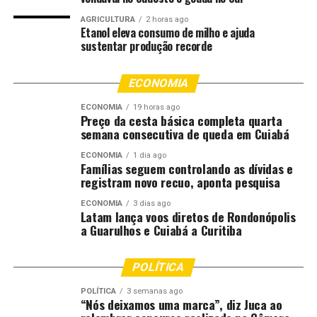
Mato Grosso
AGRICULTURA
2 horas ago
Etanol eleva consumo de milho e ajuda
DON'T MISS
sustentar produção recorde
Deputado Valmir Moretto defende a prorrogação do Feef
para garantir R$ 350 milhões à saúde de Mato Grosso
ECONOMIA
ECONOMIA
19 horas ago
Preço da cesta básica completa quarta
semana consecutiva de queda em Cuiabá
ECONOMIA
1 dia ago
Famílias seguem controlando as dívidas e
registram novo recuo, aponta pesquisa
ECONOMIA
3 dias ago
Latam lança voos diretos de Rondonópolis
a Guarulhos e Cuiabá a Curitiba
POLÍTICA
POLÍTICA
3 semanas ago
“Nós deixamos uma marca”, diz Juca ao