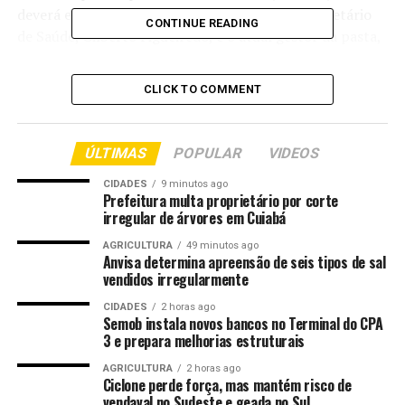
deverá escutar, nas próximas semana, os ex-secretário
CONTINUE READING
de Saúde, Gilberto Figueiredo, e o atual gestor da pasta,
Juliano Melo. Antes, na próxima semana, está prevista a
participação de empresário ligados a contratos que
CLICK TO COMMENT
estão sendo investigados.
Confira a reportagem do Adão de Oliveira no áudio
ÚLTIMAS
POPULAR
VIDEOS
abaixo.
CIDADES
9 minutos ago
Prefeitura multa proprietário por corte
Fonte:
ALMT – MT
irregular de árvores em Cuiabá
AGRICULTURA
49 minutos ago
Anvisa determina apreensão de seis tipos de sal
Comentários
vendidos irregularmente
CIDADES
2 horas ago
RELATED TOPICS:
APÓS
AUSÊNCIA
CONVOCA
CPI
Semob instala novos bancos no Terminal do CPA
DESTAQUE
EMPRESÁRIOS
POLITICA
POLITICA-MT
3 e prepara melhorias estruturais
PROCURADORGERAL
AGRICULTURA
2 horas ago
Ciclone perde força, mas mantém risco de
UP NEXT
Ciopaer é homenageado pelos 20 anos de atuação em
vendaval no Sudeste e geada no Sul