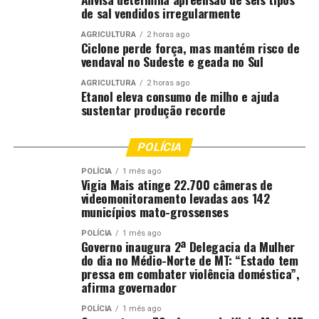
de sal vendidos irregularmente
AGRICULTURA
2 horas ago
Ciclone perde força, mas mantém risco de
vendaval no Sudeste e geada no Sul
AGRICULTURA
2 horas ago
Etanol eleva consumo de milho e ajuda
sustentar produção recorde
POLÍCIA
POLÍCIA
1 mês ago
Vigia Mais atinge 22.700 câmeras de
videomonitoramento levadas aos 142
municípios mato-grossenses
POLÍCIA
1 mês ago
Governo inaugura 2ª Delegacia da Mulher
do dia no Médio-Norte de MT: “Estado tem
pressa em combater violência doméstica”,
afirma governador
POLÍCIA
1 mês ago