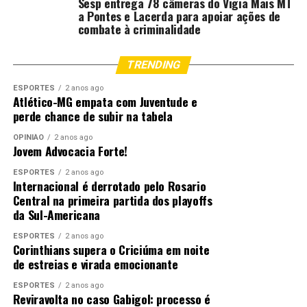
Sesp entrega 78 câmeras do Vigia Mais MT
a Pontes e Lacerda para apoiar ações de
combate à criminalidade
TRENDING
ESPORTES
2 anos ago
Atlético-MG empata com Juventude e
perde chance de subir na tabela
OPINIÃO
2 anos ago
Jovem Advocacia Forte!
ESPORTES
2 anos ago
Internacional é derrotado pelo Rosario
Central na primeira partida dos playoffs
da Sul-Americana
ESPORTES
2 anos ago
Corinthians supera o Criciúma em noite
de estreias e virada emocionante
ESPORTES
2 anos ago
Reviravolta no caso Gabigol: processo é