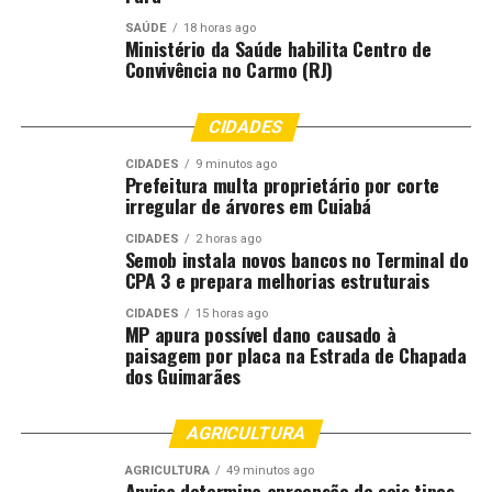
SAÚDE
18 horas ago
Ministério da Saúde habilita Centro de
Convivência no Carmo (RJ)
CIDADES
CIDADES
9 minutos ago
Prefeitura multa proprietário por corte
irregular de árvores em Cuiabá
CIDADES
2 horas ago
Semob instala novos bancos no Terminal do
CPA 3 e prepara melhorias estruturais
CIDADES
15 horas ago
MP apura possível dano causado à
paisagem por placa na Estrada de Chapada
dos Guimarães
AGRICULTURA
AGRICULTURA
49 minutos ago
Anvisa determina apreensão de seis tipos