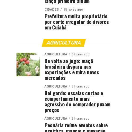
lança primeiro álbum
CIDADES
15 horas ago
Prefeitura multa proprietário
por corte irregular de árvores
em Cuiabá
AGRICULTURA
AGRICULTURA
6 horas ago
De volta ao jogo: maçã
brasileira dispara nas
exportações e mira novos
mercados
AGRICULTURA
8 horas ago
Boi gordo: escalas curtas e
comportamento mais
agressivo do comprador puxam
preços
AGRICULTURA
8 horas ago
Pecuária reúne eventos sobre
genética, manejo e inovação