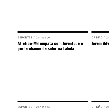
ESPORTES
2 anos ago
OPINIÃO
2 
Atlético-MG empata com Juventude e
Jovem Adv
perde chance de subir na tabela
ESPORTES
2 anos ago
OPINIÃO
2 