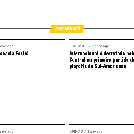
TRENDING
anos ago
ESPORTES
2 anos ago
ocacia Forte!
Internacional é derrotado pel
Central na primeira partida d
playoffs da Sul-Americana
anos ago
OPINIÃO
1 ano ago