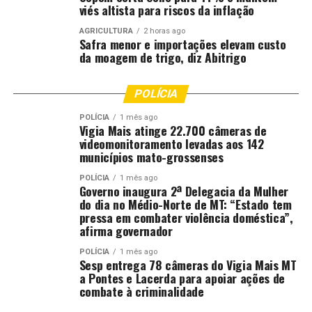
viés altista para riscos da inflação
AGRICULTURA
2 horas ago
Safra menor e importações elevam custo
da moagem de trigo, diz Abitrigo
POLÍCIA
POLÍCIA
1 mês ago
Vigia Mais atinge 22.700 câmeras de
videomonitoramento levadas aos 142
municípios mato-grossenses
POLÍCIA
1 mês ago
Governo inaugura 2ª Delegacia da Mulher
do dia no Médio-Norte de MT: “Estado tem
pressa em combater violência doméstica”,
afirma governador
POLÍCIA
1 mês ago
Sesp entrega 78 câmeras do Vigia Mais MT
a Pontes e Lacerda para apoiar ações de
combate à criminalidade