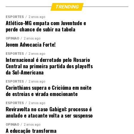
TRENDING
ESPORTES
2 anos ago
Atlético-MG empata com Juventude e
perde chance de subir na tabela
OPINIÃO
2 anos ago
Jovem Advocacia Forte!
ESPORTES
2 anos ago
Internacional é derrotado pelo Rosario
Central na primeira partida dos playoffs
da Sul-Americana
ESPORTES
2 anos ago
Corinthians supera o Criciúma em noite
de estreias e virada emocionante
ESPORTES
2 anos ago
Reviravolta no caso Gabigol: processo é
anulado e atacante volta a ser suspenso
OPINIÃO
2 anos ago
A educação transforma