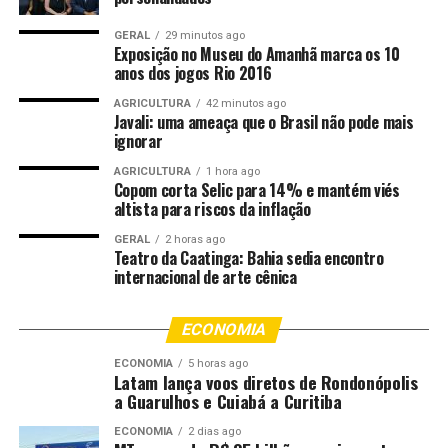
unidade prisional de Mirassol D’Oeste, onde permanece
à disposição da Justiça.
GERAL
29 minutos ago
Exposição no Museu do Amanhã marca os 10
anos dos jogos Rio 2016
Fonte:
Policia Civil MT – MT
AGRICULTURA
42 minutos ago
Javali: uma ameaça que o Brasil não pode mais
Comentários
ignorar
AGRICULTURA
1 hora ago
Copom corta Selic para 14% e mantém viés
RELATED TOPICS:
CIVIL
CONDENADO
DESTAQUE
DOS
altista para riscos da inflação
ESTUPRO
HOMEM
JOSÉ
MARCOS
POLICIA
POLICIA-MT
POR
PRENDE
QUATRO
SÃO
GERAL
2 horas ago
Teatro da Caatinga: Bahia sedia encontro
UP NEXT
internacional de arte cênica
Rotam prende três homens por tráfico de drogas,
apreende entorpecentes e R$ 7,2 mil em dinheiro
ECONOMIA
DON'T MISS
Polícia Militar apreende 58 kg de drogas e prende
ECONOMIA
5 horas ago
Latam lança voos diretos de Rondonópolis
foragido em Primavera do Leste
a Guarulhos e Cuiabá a Curitiba
ECONOMIA
2 dias ago