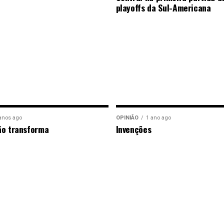
playoffs da Sul-Americana
anos ago
OPINIÃO
1 ano ago
ão transforma
Invenções