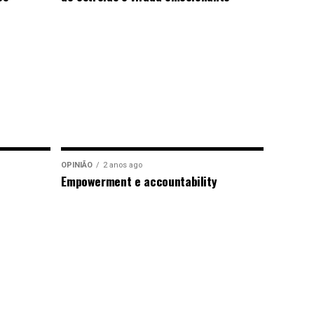
OPINIÃO
2 anos ago
Empowerment e accountability