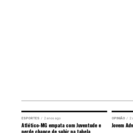
ESPORTES
2 anos ago
OPINIÃO
2 
Atlético-MG empata com Juventude e
Jovem Adv
perde chance de subir na tabela