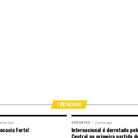
TRENDING
anos ago
ESPORTES
2 anos ago
ocacia Forte!
Internacional é derrotado pel
Central na primeira partida d