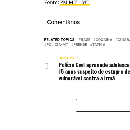
Fonte:
PM MT – MT
Comentários
RELATED TOPICS:
BASE
COCAÍNA
CUIAB
POLICIA-MT
PRENDE
TÁTICA
DON'T MISS
Polícia Civil apreende adolesc
15 anos suspeito de estupro d
vulnerável contra a irmã