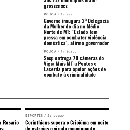
aos 142 municípios mato-
grossenses
POLÍCIA
1 mês ago
Governo inaugura 2ª Delegacia
da Mulher do dia no Médio-
Norte de MT: “Estado tem
pressa em combater violência
doméstica”, afirma governador
POLÍCIA
1 mês ago
Sesp entrega 78 câmeras do
Vigia Mais MT a Pontes e
Lacerda para apoiar ações de
combate à criminalidade
ESPORTES
2 anos ago
o Rosario
Corinthians supera o Criciúma em noite
os
de estreias e virada emocionante