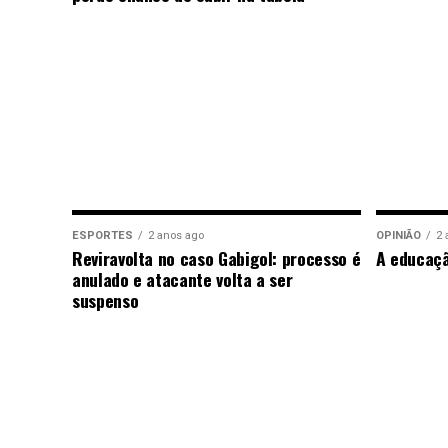
ESPORTES
2 anos ago
OPINIÃO
2 
Reviravolta no caso Gabigol: processo é
A educaç
anulado e atacante volta a ser
suspenso