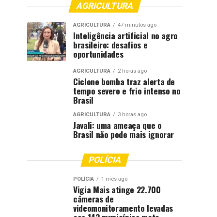
AGRICULTURA
AGRICULTURA
47 minutos ago
Inteligência artificial no agro
brasileiro: desafios e
oportunidades
AGRICULTURA
2 horas ago
Ciclone bomba traz alerta de
tempo severo e frio intenso no
Brasil
AGRICULTURA
3 horas ago
Javali: uma ameaça que o
Brasil não pode mais ignorar
POLÍCIA
POLÍCIA
1 mês ago
Vigia Mais atinge 22.700
câmeras de
videomonitoramento levadas