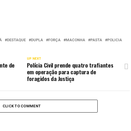
Á
DESTAQUE
DUPLA
FORÇA
MACONHA
PASTA
POLICIA
UP NEXT
ente de
Polícia Civil prende quatro trafiantes
e
em operação para captura de
foragidos da Justiça
CLICK TO COMMENT