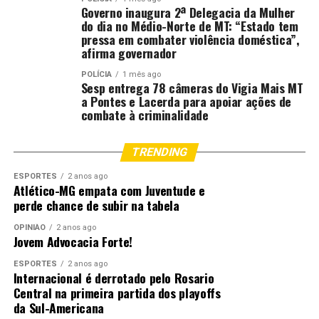
Governo inaugura 2ª Delegacia da Mulher
do dia no Médio-Norte de MT: “Estado tem
pressa em combater violência doméstica”,
afirma governador
POLÍCIA
1 mês ago
Sesp entrega 78 câmeras do Vigia Mais MT
a Pontes e Lacerda para apoiar ações de
combate à criminalidade
TRENDING
ESPORTES
2 anos ago
Atlético-MG empata com Juventude e
perde chance de subir na tabela
OPINIÃO
2 anos ago
Jovem Advocacia Forte!
ESPORTES
2 anos ago
Internacional é derrotado pelo Rosario
Central na primeira partida dos playoffs
da Sul-Americana