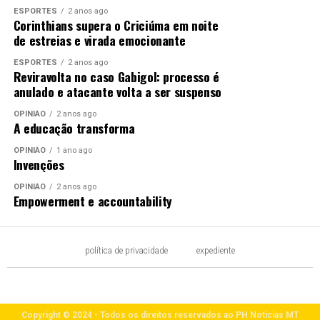
ESPORTES
2 anos ago
Corinthians supera o Criciúma em noite
de estreias e virada emocionante
ESPORTES
2 anos ago
Reviravolta no caso Gabigol: processo é
anulado e atacante volta a ser suspenso
OPINIÃO
2 anos ago
A educação transforma
OPINIÃO
1 ano ago
Invenções
OPINIÃO
2 anos ago
Empowerment e accountability
política de privacidade
expediente
Copyright © 2024 - Todos os direitos reservados ao PH Notícias MT