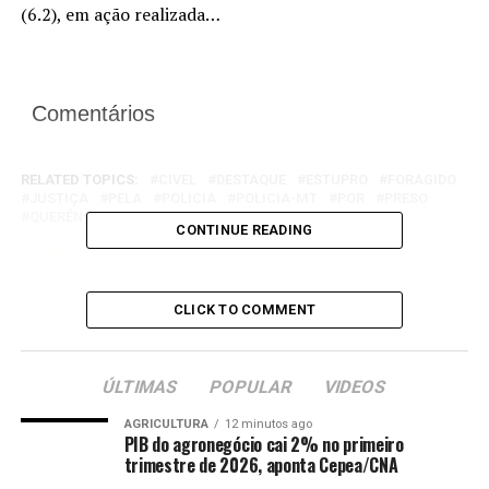
(6.2), em ação realizada…
Comentários
RELATED TOPICS:
CIVEL
DESTAQUE
ESTUPRO
FORAGIDO
JUSTIÇA
PELA
POLICIA
POLICIA-MT
POR
PRESO
QUERÊNCIA
VULNERÁVEL
CONTINUE READING
UP NEXT
Polícia Civil apreende adolescente de 15 anos suspeito
de estupro de vulnerável contra a irmã
CLICK TO COMMENT
DON'T MISS
Polícia Civil prende homem que ameaçava e mantinha
em cárcere companheira em Comodoro
ÚLTIMAS
POPULAR
VIDEOS
AGRICULTURA
12 minutos ago
PIB do agronegócio cai 2% no primeiro
trimestre de 2026, aponta Cepea/CNA