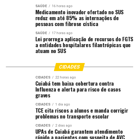
SAÚDE
16 horas ago
Medicamento inovador ofertado no SUS
reduz em até 85% as internações de
pessoas com fibrose cística
SAÚDE
17 horas ago
Lei prorroga aplicação de recursos do FGTS
a entidades hospitalares filantrópicas que
atuam no SUS
CIDADES
CIDADES
22 horas ago
Cuiabá tem baixa cobertura contra
Influenza e alerta para risco de casos
graves
CIDADES
1 dia ago
TCE cita riscos a alunos e manda corrigir
problemas no transporte escolar
CIDADES
2 dias ago
UPAs de Cuiabá garantem atendimento
rápido a pacientes com suspeita de AVC