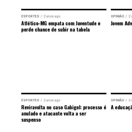
ESPORTES
2 anos ago
OPINIÃO
2 
Atlético-MG empata com Juventude e
Jovem Adv
perde chance de subir na tabela
ESPORTES
2 anos ago
OPINIÃO
2 
Reviravolta no caso Gabigol: processo é
A educaç
anulado e atacante volta a ser
suspenso