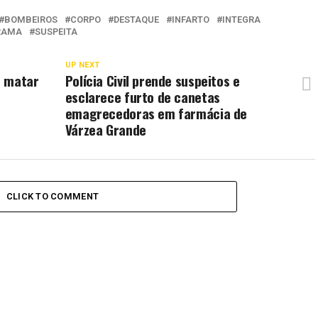
BOMBEIROS
CORPO
DESTAQUE
INFARTO
INTEGRA
RAMA
SUSPEITA
UP NEXT
e matar
Polícia Civil prende suspeitos e
esclarece furto de canetas
emagrecedoras em farmácia de
Várzea Grande
CLICK TO COMMENT