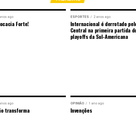
anos ago
ESPORTES
2 anos ago
ocacia Forte!
Internacional é derrotado pel
Central na primeira partida d
playoffs da Sul-Americana
anos ago
OPINIÃO
1 ano ago
ão transforma
Invenções