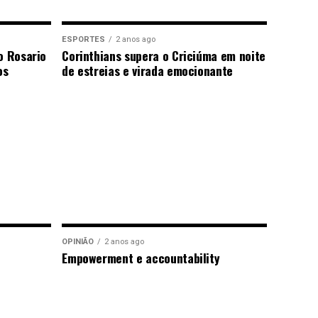
ESPORTES
2 anos ago
o Rosario
Corinthians supera o Criciúma em noite
os
de estreias e virada emocionante
OPINIÃO
2 anos ago
Empowerment e accountability