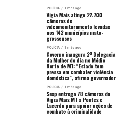
POLÍCIA
1 mês ago
Vigia Mais atinge 22.700
câmeras de
videomonitoramento levadas
aos 142 municípios mato-
grossenses
POLÍCIA
1 mês ago
Governo inaugura 2ª Delegacia
da Mulher do dia no Médio-
Norte de MT: “Estado tem
pressa em combater violência
doméstica”, afirma governador
POLÍCIA
1 mês ago
Sesp entrega 78 câmeras do
Vigia Mais MT a Pontes e
Lacerda para apoiar ações de
combate à criminalidade