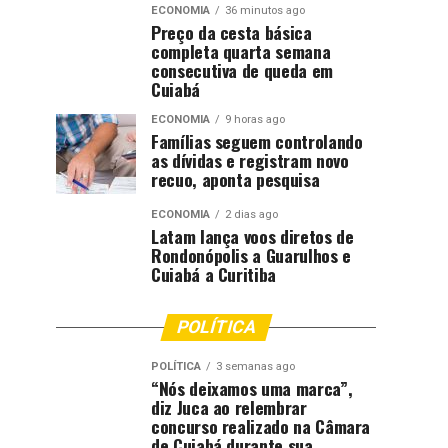
ECONOMIA
36 minutos ago
Preço da cesta básica
completa quarta semana
consecutiva de queda em
Cuiabá
ECONOMIA
9 horas ago
Famílias seguem controlando
as dívidas e registram novo
recuo, aponta pesquisa
ECONOMIA
2 dias ago
Latam lança voos diretos de
Rondonópolis a Guarulhos e
Cuiabá a Curitiba
POLÍTICA
POLÍTICA
3 semanas ago
“Nós deixamos uma marca”,
diz Juca ao relembrar
concurso realizado na Câmara
de Cuiabá durante sua