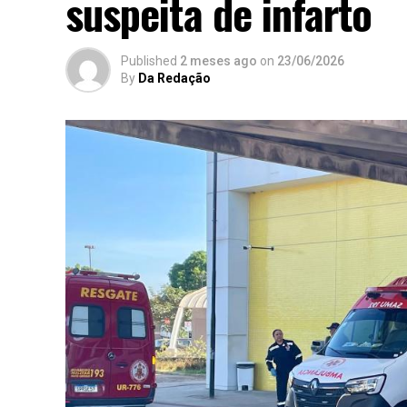
suspeita de infarto
Published
2 meses ago
on
23/06/2026
By
Da Redação