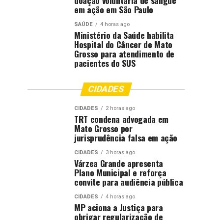
doação voluntária de sangue
em ação em São Paulo
SAÚDE
4 horas ago
Ministério da Saúde habilita
Hospital do Câncer de Mato
Grosso para atendimento de
pacientes do SUS
CIDADES
CIDADES
2 horas ago
TRT condena advogada em
Mato Grosso por
jurisprudência falsa em ação
CIDADES
3 horas ago
Várzea Grande apresenta
Plano Municipal e reforça
convite para audiência pública
CIDADES
4 horas ago
MP aciona a Justiça para
obrigar regularização de