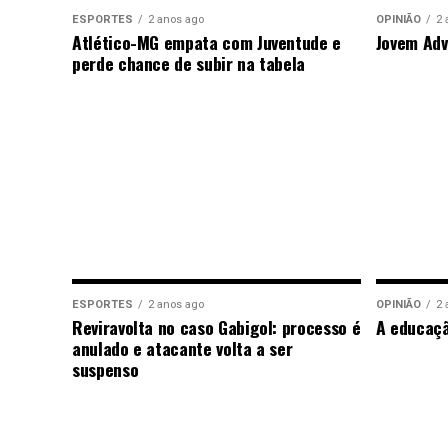
ESPORTES
2 anos ago
OPINIÃO
2 
Atlético-MG empata com Juventude e
Jovem Adv
perde chance de subir na tabela
ESPORTES
2 anos ago
OPINIÃO
2 
Reviravolta no caso Gabigol: processo é
A educaç
anulado e atacante volta a ser
suspenso