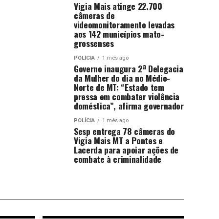
Vigia Mais atinge 22.700
câmeras de
videomonitoramento levadas
aos 142 municípios mato-
grossenses
POLÍCIA
1 mês ago
Governo inaugura 2ª Delegacia
da Mulher do dia no Médio-
Norte de MT: “Estado tem
pressa em combater violência
doméstica”, afirma governador
POLÍCIA
1 mês ago
Sesp entrega 78 câmeras do
Vigia Mais MT a Pontes e
Lacerda para apoiar ações de
combate à criminalidade