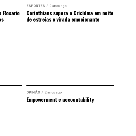
ESPORTES
2 anos ago
o Rosario
Corinthians supera o Criciúma em noite
os
de estreias e virada emocionante
OPINIÃO
2 anos ago
Empowerment e accountability