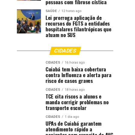
pessoas com fibrose cística
SAÚDE
12 horas ago
Lei prorroga aplicação de
recursos do FGTS a entidades
hospitalares filantrópicas que
atuam no SUS
CIDADES
CIDADES
16 horas ago
Cuiabá tem baixa cobertura
contra Influenza e alerta para
risco de casos graves
CIDADES
18 horas ago
TCE cita riscos a alunos e
manda corrigir problemas no
transporte escolar
CIDADES
1 dia ago
UPAs de Cuiabá garantem
atendimento rápido a
pacientes com suspeita de AVC