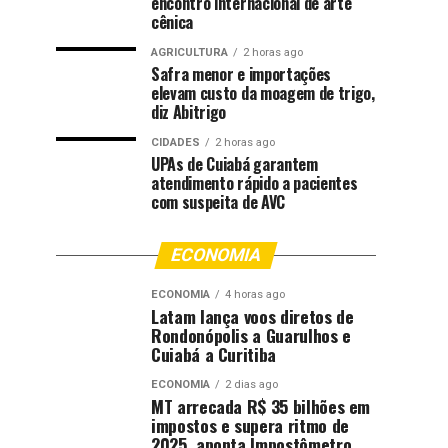
encontro internacional de arte
cênica
AGRICULTURA
2 horas ago
Safra menor e importações
elevam custo da moagem de trigo,
diz Abitrigo
CIDADES
2 horas ago
UPAs de Cuiabá garantem
atendimento rápido a pacientes
com suspeita de AVC
ECONOMIA
ECONOMIA
4 horas ago
Latam lança voos diretos de
Rondonópolis a Guarulhos e
Cuiabá a Curitiba
ECONOMIA
2 dias ago
MT arrecada R$ 35 bilhões em
impostos e supera ritmo de
2025, aponta Impostômetro