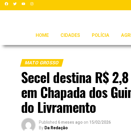
HOME
CIDADES
POLÍCIA
AGR
MATO GROSSO
Secel destina R$ 2,8
em Chapada dos Gui
do Livramento
Published
6 meses ago
on
15/02/2026
By
Da Redação