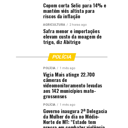
Copom corta Selic para 14% e
mantém viés altista para
riscos da inflação
AGRICULTURA
2 horas ago
Safra menor e importações
elevam custo da moagem de
trigo, diz Abitrigo
POLÍCIA
POLÍCIA
1 mês ago
Vigia Mais atinge 22.700
câmeras de
videomonitoramento levadas
aos 142 municípios mato-
grossenses
POLÍCIA
1 mês ago
Governo inaugura 2ª Delegacia
da Mulher do dia no Médio-
Norte de MT: “Estado tem
pressa em combater violência