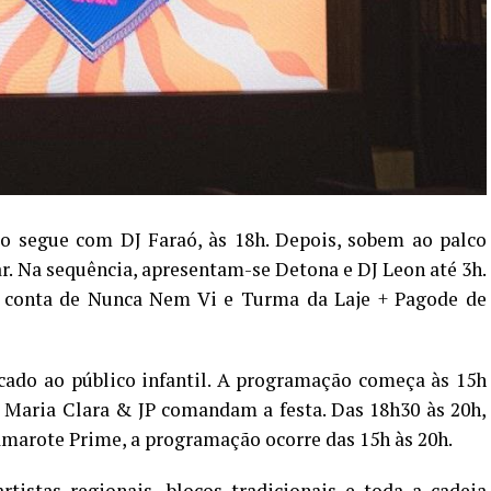
ão segue com DJ Faraó, às 18h. Depois, sobem ao palco
r. Na sequência, apresentam-se Detona e DJ Leon até 3h.
r conta de Nunca Nem Vi e Turma da Laje + Pagode de
dicado ao público infantil. A programação começa às 15h
 Maria Clara & JP comandam a festa. Das 18h30 às 20h,
amarote Prime, a programação ocorre das 15h às 20h.
rtistas regionais, blocos tradicionais e toda a cadeia