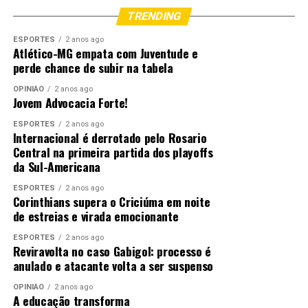
TRENDING
ESPORTES
2 anos ago
Atlético-MG empata com Juventude e
perde chance de subir na tabela
OPINIÃO
2 anos ago
Jovem Advocacia Forte!
ESPORTES
2 anos ago
Internacional é derrotado pelo Rosario
Central na primeira partida dos playoffs
da Sul-Americana
ESPORTES
2 anos ago
Corinthians supera o Criciúma em noite
de estreias e virada emocionante
ESPORTES
2 anos ago
Reviravolta no caso Gabigol: processo é
anulado e atacante volta a ser suspenso
OPINIÃO
2 anos ago
A educação transforma