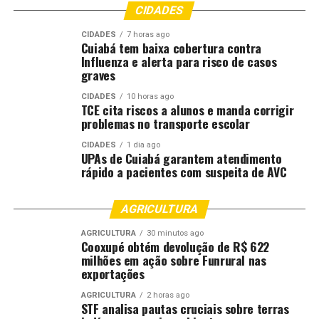
mil km de rodovias asfaltadas (até 2019);
CIDADES
Em apenas 8 anos (2019-2026), mais 7 mil km de
CIDADES
7 horas ago
Cuiabá tem baixa cobertura contra
asfalto novo entregue;
Influenza e alerta para risco de casos
graves
Asfalto novo: 6.197 km entregues (2019-dez. de
2025), e mais 1.407 km em execução e
CIDADES
10 horas ago
TCE cita riscos a alunos e manda corrigir
contratação;
problemas no transporte escolar
Asfalto recuperado: 3.777 km entregues (2019-
CIDADES
1 dia ago
dez. de 2025), e mais 1.247 km em execução e
UPAs de Cuiabá garantem atendimento
contratação;
rápido a pacientes com suspeita de AVC
Pontes: 261 entregues (2019-dez. de 2025), e 84
AGRICULTURA
em obras;
Aduelas: 911 executadas, e 135 em execução e
AGRICULTURA
30 minutos ago
Cooxupé obtém devolução de R$ 622
contratação;
milhões em ação sobre Funrural nas
exportações
BR-163: 230 km de duplicação entregue ao longo
da rodovia, após Governo de MT apresentar
AGRICULTURA
2 horas ago
STF analisa pautas cruciais sobre terras
solução histórica e assumir concessão da rodovia;