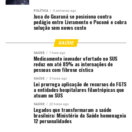
Francisco Serafim de Barros; presidente da MT Gás,
Aécio Rodrigues; presidente do Mato Grosso Saúde,
POLÍTICA
3 semanas ago
Juca do Guaraná se posiciona contra
Misma Thalita dos Anjos Coutinho; e o presidente do
pedágio entre Livramento e Poconé e cobra
Instituto de Pesos e Medidas de Mato Grosso, Tatiana
solução sem novos custo
Ribeiro Soares.
SAÚDE
O procurador-geral de Justiça, Rodrigo Fonseca, a
defensoria pública-geral, Luziane Castro, e o presidente
SAÚDE
1 hora ago
Medicamento inovador ofertado no SUS
da Federação das Indústrias de Mato Grosso (Fiemt),
reduz em até 85% as internações de
Silvio Rangel, também estavam presentes na solenidade.
pessoas com fibrose cística
Confira aqui os principais avanços do Governo de
SAÚDE
3 horas ago
Lei prorroga aplicação de recursos do FGTS
Mato Grosso desde 2019:
a entidades hospitalares filantrópicas que
atuam no SUS
Infraestrutura
SAÚDE
22 horas ago
Legados que transformaram a saúde
Mato Grosso tem o maior pacote de
brasileira: Ministério da Saúde homenageia
infraestrutura do Brasil;
12 personalidades
Em 271 anos de história, Mato Grosso tinha 6,4