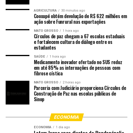
motores da economia nacional.
AGRICULTURA
30 minutos ago
“O Legislativo é o poder que representa o povo e
Cooxupé obtém devolução de R$ 622 milhões em
ação sobre Funrural nas exportações
carrega o sentimento da sociedade. Com a ajuda dos
deputados, chegamos ao último ano de gestão
MATO GROSSO
1 hora ago
Círculos de paz chegam a 67 escolas estaduais
entregando um Estado organizado, saneado e com caixa
e fortalecem cultura do diálogo entre os
disponível para honrar todos os compromissos. Vamos
estudantes
continuar, cada vez mais, criando oportunidades para
SAÚDE
1 hora ago
que todos os mato-grossenses possam participar desse
Medicamento inovador ofertado no SUS reduz
dinamismo econômico”, ressaltou.
em até 85% as internações de pessoas com
fibrose cística
Dispositivo
MATO GROSSO
2 horas ago
Parceria com Judiciário proporciona Círculos de
Estavam presentes na sessão de abertura do ano
Construção de Paz nas escolas públicas de
legislativo de 2026 o presidente da Assembleia
Sinop
Legislativa, Max Russi, e os deputados estaduais Julio
Campos, Dr. João, Eduardo Botelho, Fábio Tardin, Paulo
ECONOMIA
Araújo, Sebastião Rezende, Janaina Riva, Gilberto
Cattani, Chico Guarnieri, Beto Dois a Um, Thiago Silva,
ECONOMIA
1 dia ago
Latam lança voos diretos de Rondonópolis