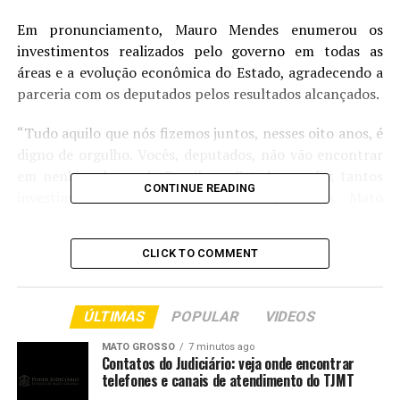
Em pronunciamento, Mauro Mendes enumerou os
investimentos realizados pelo governo em todas as
áreas e a evolução econômica do Estado, agradecendo a
parceria com os deputados pelos resultados alcançados.
“Tudo aquilo que nós fizemos juntos, nesses oito anos, é
digno de orgulho. Vocês, deputados, não vão encontrar
em nenhum lugar do Brasil um Estado que fez tantos
CONTINUE READING
investimentos e tantos avanços expressivos. Mato
Grosso está, com a ajuda de todos, construindo uma
nova história e cumprindo o seu papel de servir ao
CLICK TO COMMENT
cidadão. Foi um orgulho caminhar ao lado de vocês nessa
trajetória tão brilhante que Mato Grosso escreveu ao
longo dos últimos sete anos”, afirmou o governador.
ÚLTIMAS
POPULAR
VIDEOS
O vice-governador Otaviano Pivetta também destacou o
MATO GROSSO
7 minutos ago
Contatos do Judiciário: veja onde encontrar
apoio dos deputados estaduais para alcançar os
telefones e canais de atendimento do TJMT
resultados que levaram Mato Grosso a ser um dos