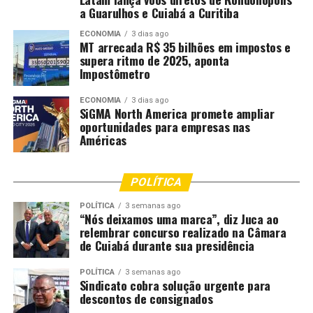
Diego Guimarães, Valmir Moretto, Dilmar Dal Bosco,
a Guarulhos e Cuiabá a Curitiba
Nininho, Carlos Avallone, Juca do Guaraná e Elizeu
Nascimento.
ECONOMIA
3 dias ago
MT arrecada R$ 35 bilhões em impostos e
supera ritmo de 2025, aponta
Participaram também os secretários estaduais Fábio
Impostômetro
Garcia (Casa Civil), Laice Souza (Comunicação), Klebson
Gomes (Assistência Social e Cidadania), Alan Porto
ECONOMIA
3 dias ago
SiGMA North America promete ampliar
(educação), Vitor Hugo (Justiça), Andreia Fujioka
oportunidades para empresas nas
(Agricultura Familiar), David Moura (Cultura e Esporte)
Américas
e César Miranda (Desenvolvimento Econômico), além do
presidente da MT Par, Wener Santos; comandante-geral
POLÍTICA
adjunto, coronel André Wilian Dorileo; comandante-
geral do Corpo de Bombeiros, Flávio Gledson; diretor
POLÍTICA
3 semanas ago
“Nós deixamos uma marca”, diz Juca ao
geral da Politec, Jaime Trevizan; presidente do Instituto
relembrar concurso realizado na Câmara
de Defesa Agropecuária do Estado, Emanuelle de
de Cuiabá durante sua presidência
Almeida; presidente da Desenvolve MT, Mayran
Beckman; presidente da Empresa Mato-grossense de
POLÍTICA
3 semanas ago
Sindicato cobra solução urgente para
Pesquisa e Extensão Rural (Empaer), Suelme Fernandes;
descontos de consignados
presidente do Instituto de Terras de Mato Grosso,