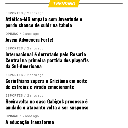
TRENDING
Parque Novo Mato Grosso – o maior parque
ESPORTES
2 anos ago
Atlético-MG empata com Juventude e
multieventos da América Latina
perde chance de subir na tabela
OPINIÃO
2 anos ago
Entregue:
Jovem Advocacia Forte!
Iluminação e pista do autódromo;
ESPORTES
2 anos ago
Internacional é derrotado pelo Rosario
Arena Show para 100 mil pessoas;
Central na primeira partida dos playoffs
da Sul-Americana
3 pistas do Skate park;
Pista do Kartódromo;
ESPORTES
2 anos ago
Corinthians supera o Criciúma em noite
Estacionamento para 15 mil veículos;
de estreias e virada emocionante
1º Etapa da pista de motocross;
ESPORTES
2 anos ago
Reviravolta no caso Gabigol: processo é
Cercamento;
anulado e atacante volta a ser suspenso
Bloco administrativo;
OPINIÃO
2 anos ago
A educação transforma
Bloco de serviços;