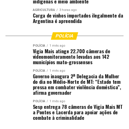
indígenas e meio ambiente
Investimento de R$ 4,1 bilhões;
AGRICULTURA
3 horas ago
Carga de vinhos importados ilegalmente da
Argentina é apreendida
1ª Ferrovia Estadual do Brasil:
81% da primeira fase concluída (construir
POLÍCIA
162 km de trilhos entre Rondonópolis à
POLÍCIA
Dom Aquino) até janeiro/2026;
1 mês ago
Vigia Mais atinge 22.700 câmeras de
videomonitoramento levadas aos 142
Investimento: R$ 5 bilhões em recursos
municípios mato-grossenses
privados;
POLÍCIA
1 mês ago
180 mil empregos gerados;
Governo inaugura 2ª Delegacia da Mulher
do dia no Médio-Norte de MT: “Estado tem
pressa em combater violência doméstica”,
Programa MT Iluminado:
afirma governador
425.454 luminárias de LED adquiridas;
POLÍCIA
1 mês ago
Sesp entrega 78 câmeras do Vigia Mais MT
357.770 lâmpadas de LED entregues;
a Pontes e Lacerda para apoiar ações de
combate à criminalidade
339.731 lâmpadas de LED instaladas;
132 municípios participantes;