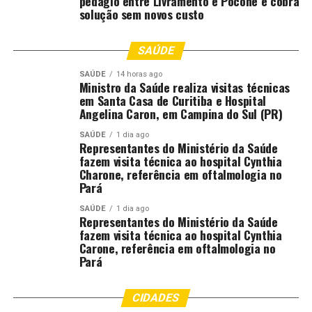
pedágio entre Livramento e Poconé e cobra
Estado-Maior, coronel Anderson Luiz do Prado.
solução sem novos custo
Disque-denúncia
SAÚDE
A sociedade pode contribuir com as ações da Polícia
SAÚDE
14 horas ago
Militar de qualquer cidade do Estado, sem precisar se
Ministro da Saúde realiza visitas técnicas
identificar, por meio do 190 ou 0800.065.3939.
em Santa Casa de Curitiba e Hospital
Angelina Caron, em Campina do Sul (PR)
Fonte:
Governo MT – MT
SAÚDE
1 dia ago
Representantes do Ministério da Saúde
fazem visita técnica ao hospital Cynthia
Comentários
Charone, referência em oftalmologia no
Pará
SAÚDE
1 dia ago
RELATED TOPICS:
APRESENTA
CRIMINAIS
DESTAQUE
Representantes do Ministério da Saúde
ESTADO
FURTOS
ÍNDICES
MATO
MATO-GROSSO
fazem visita técnica ao hospital Cynthia
MATOGROSSO
MILITAR
MT
POLICIA
REDUÇÃO
Carone, referência em oftalmologia no
ROUBOS
TODO
Pará
UP NEXT
SES alerta a população para prevenção às ISTs durante o
CIDADES
Carnaval