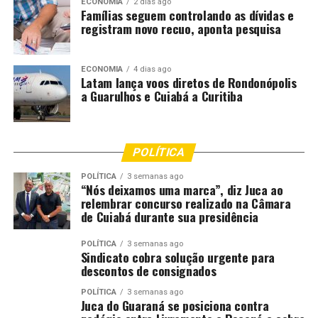
ECONOMIA
2 dias ago
Famílias seguem controlando as dívidas e
Combate ao tráfico
registram novo recuo, aponta pesquisa
A Polícia Militar de Mato Grosso registrou aumento de
19,1% no número de apreensões de drogas em janeiro
ECONOMIA
4 dias ago
Latam lança voos diretos de Rondonópolis
deste ano, em comparação com janeiro do ano anterior.
a Guarulhos e Cuiabá a Curitiba
Em 2026, os militares retiraram de circulação mais de 5
mil quilos de entorpecentes, enquanto pouco mais de 4
mil quilos foram recolhidos em janeiro de 2025.
POLÍTICA
As ações ocorreram tanto em áreas urbanas quanto
POLÍTICA
3 semanas ago
rurais, com abordagens, bloqueios policiais, barreiras e
“Nós deixamos uma marca”, diz Juca ao
relembrar concurso realizado na Câmara
demais ações do policiamento tático e ostensivo, com
de Cuiabá durante sua presidência
apoio das demais Forças de Segurança.
POLÍTICA
3 semanas ago
“O trabalho contínuo das equipes de policiamento
Sindicato cobra solução urgente para
tático e ostensivo tem sido fundamental para
descontos de consignados
desarticular organizações criminosas e reduzir a
POLÍTICA
3 semanas ago
circulação de entorpecentes”, enfatizou o subchefe do
Juca do Guaraná se posiciona contra