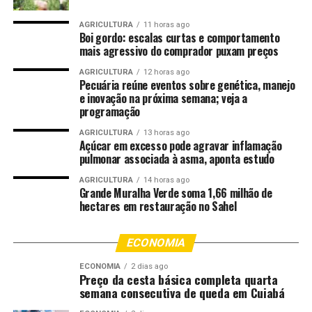
O coronel Fernando ressaltou que, nos últimos sete
AGRICULTURA
11 horas ago
anos, as Forças de Segurança do Estado, em especial a
Boi gordo: escalas curtas e comportamento
mais agressivo do comprador puxam preços
Polícia Militar de Mato Grosso, têm sido fortalecidas
com a aquisição de viaturas, armamentos, equipamentos
AGRICULTURA
12 horas ago
Pecuária reúne eventos sobre genética, manejo
de segurança e construção ou reformas de batalhões e
e inovação na próxima semana; veja a
outras unidades da instituição.
programação
“A Polícia Militar de Mato Grosso, nos seus 190 anos,
AGRICULTURA
13 horas ago
Açúcar em excesso pode agravar inflamação
vive a melhor fase da história, com investimentos nunca
pulmonar associada à asma, aponta estudo
vistos antes na instituição durante o atual governo. Os
AGRICULTURA
14 horas ago
avanços no combate à criminalidade demonstram que o
Grande Muralha Verde soma 1,66 milhão de
fortalecimento das forças de segurança, com
hectares em restauração no Sahel
investimentos em tecnologia, infraestrutura, viaturas,
armamentos e capacitação profissional, tem produzido
ECONOMIA
resultados concretos para a sociedade mato-grossense.
O programa Tolerância Zero reforça a presença policial
ECONOMIA
2 dias ago
Preço da cesta básica completa quarta
nas ruas e amplia a capacidade de resposta rápida da
semana consecutiva de queda em Cuiabá
Polícia Militar”, declarou o coronel Fernando.