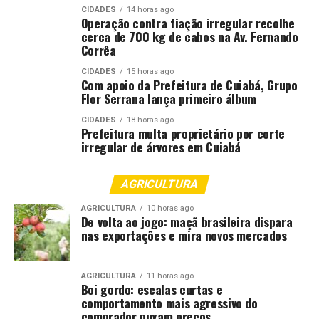
CIDADES
14 horas ago
DON'T MISS
Operação contra fiação irregular recolhe
Bombeiros resgatam vítimas de acidente presas nas
cerca de 700 kg de cabos na Av. Fernando
ferragens de veículo
Corrêa
CIDADES
15 horas ago
Com apoio da Prefeitura de Cuiabá, Grupo
Flor Serrana lança primeiro álbum
CIDADES
18 horas ago
Prefeitura multa proprietário por corte
irregular de árvores em Cuiabá
AGRICULTURA
AGRICULTURA
10 horas ago
De volta ao jogo: maçã brasileira dispara
nas exportações e mira novos mercados
AGRICULTURA
11 horas ago
Boi gordo: escalas curtas e
comportamento mais agressivo do
comprador puxam preços