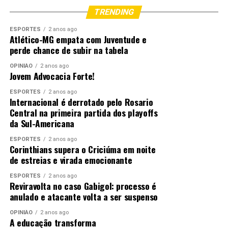
TRENDING
ESPORTES
2 anos ago
Atlético-MG empata com Juventude e
perde chance de subir na tabela
OPINIÃO
2 anos ago
Jovem Advocacia Forte!
ESPORTES
2 anos ago
Internacional é derrotado pelo Rosario
Central na primeira partida dos playoffs
da Sul-Americana
ESPORTES
2 anos ago
Corinthians supera o Criciúma em noite
de estreias e virada emocionante
ESPORTES
2 anos ago
Reviravolta no caso Gabigol: processo é
anulado e atacante volta a ser suspenso
OPINIÃO
2 anos ago
A educação transforma