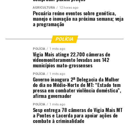
AGRICULTURA
12 horas ago
Pecuária reúne eventos sobre genética,
manejo e inovação na próxima semana; veja
a programação
POLÍCIA
POLÍCIA
1 mês ago
Vigia Mais atinge 22.700 câmeras de
videomonitoramento levadas aos 142
municípios mato-grossenses
POLÍCIA
1 mês ago
Governo inaugura 2ª Delegacia da Mulher
do dia no Médio-Norte de MT: “Estado tem
pressa em combater violência doméstica”,
afirma governador
POLÍCIA
1 mês ago
Sesp entrega 78 câmeras do Vigia Mais MT
a Pontes e Lacerda para apoiar ações de
combate à criminalidade