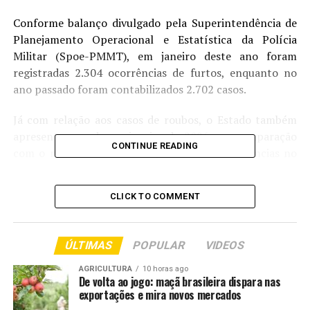
Conforme balanço divulgado pela Superintendência de
Planejamento Operacional e Estatística da Polícia
Militar (Spoe-PMMT), em janeiro deste ano foram
registradas 2.304 ocorrências de furtos, enquanto no
ano passado foram contabilizados 2.702 casos.
Já com relação aos casos de roubos, o Estado também
apresentou queda em janeiro de 2026, em comparação
CONTINUE READING
com o mesmo mês de 2025, sendo 294 ocorrências no
ano passado e 286 casos neste ano, o que resultou em
uma queda de 2,7%.
CLICK TO COMMENT
O comandante-geral da Polícia Militar, coronel Claudio
Fernando Carneiro Tinoco, classificou como positiva a
ÚLTIMAS
POPULAR
VIDEOS
redução nos índices criminais de roubos e furtos em
janeiro, destacando os importantes investimentos do
AGRICULTURA
10 horas ago
De volta ao jogo: maçã brasileira dispara nas
governo no combate à criminalidade a partir da criação
exportações e mira novos mercados
do programa Tolerância Zero.