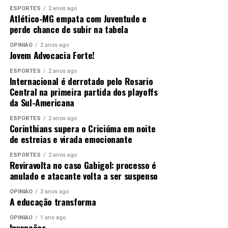
ESPORTES
2 anos ago
Atlético-MG empata com Juventude e
perde chance de subir na tabela
OPINIÃO
2 anos ago
Jovem Advocacia Forte!
ESPORTES
2 anos ago
Internacional é derrotado pelo Rosario
Central na primeira partida dos playoffs
da Sul-Americana
ESPORTES
2 anos ago
Corinthians supera o Criciúma em noite
de estreias e virada emocionante
ESPORTES
2 anos ago
Reviravolta no caso Gabigol: processo é
anulado e atacante volta a ser suspenso
OPINIÃO
2 anos ago
A educação transforma
OPINIÃO
1 ano ago
Invenções