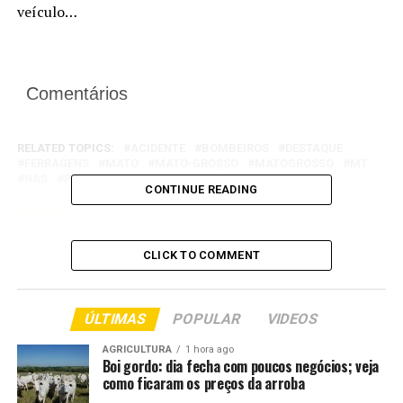
veículo…
Comentários
RELATED TOPICS:
ACIDENTE
BOMBEIROS
DESTAQUE
FERRAGENS
MATO
MATO-GROSSO
MATOGROSSO
MT
NAS
PRESAS
RESGATAM
VEÍCULO
VÍTIMAS
CONTINUE READING
UP NEXT
Polícia Militar apresenta redução de índices criminais
de roubos e furtos em todo o Estado
CLICK TO COMMENT
DON'T MISS
Seguem abertas as inscrições para o Fórum Estadual de
Formação Esportiva de Mato Grosso
ÚLTIMAS
POPULAR
VIDEOS
AGRICULTURA
1 hora ago
Boi gordo: dia fecha com poucos negócios; veja
como ficaram os preços da arroba