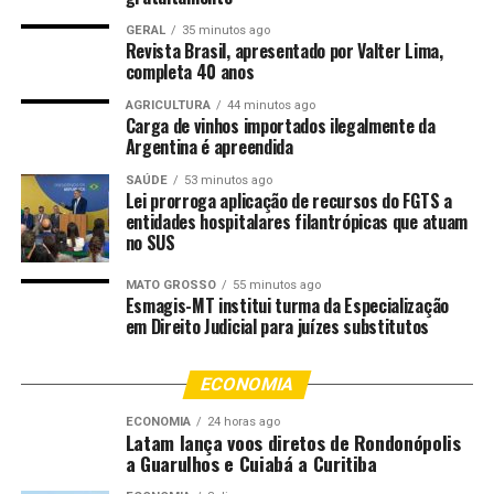
O episódio mais grave ocorreu na manhã de 10 de
GERAL
35 minutos ago
Revista Brasil, apresentado por Valter Lima,
fevereiro, quando a vítima saía para trabalhar, por volta
completa 40 anos
das 5h20. Ela foi surpreendida pelo suspeito, que estava
AGRICULTURA
44 minutos ago
escondido embaixo de um pé de seriguela, montado em
Carga de vinhos importados ilegalmente da
uma bicicleta.
Argentina é apreendida
SAÚDE
53 minutos ago
Ao vê-la, o ex-companheiro saiu em perseguição,
Lei prorroga aplicação de recursos do FGTS a
obrigando a vítima a acelerar sua bicicleta elétrica para
entidades hospitalares filantrópicas que atuam
conseguir despistá-lo.
no SUS
Em depoimento à polícia, a vítima descreveu o suspeito
MATO GROSSO
55 minutos ago
Esmagis-MT institui turma da Especialização
como “doente de ciúmes, controlador e extremamente
em Direito Judicial para juízes substitutos
possessivo”, afirmou estar com muito medo e temer por
sua vida, relatando que “não aguenta mais essa situação”
ECONOMIA
e que ele “não lhe dá sossego”.
ECONOMIA
24 horas ago
Latam lança voos diretos de Rondonópolis
Prisão preventiva decretada
a Guarulhos e Cuiabá a Curitiba
Diante da gravidade dos fatos e do risco concreto à