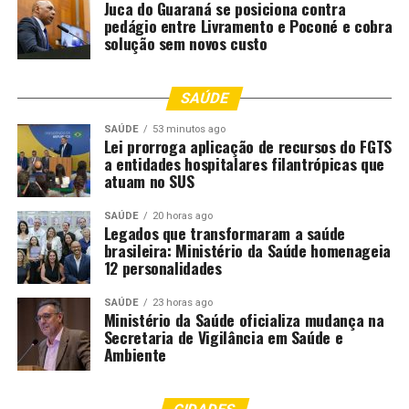
Juca do Guaraná se posiciona contra
Segundo o delegado, a prisão preventiva, neste caso, foi
pedágio entre Livramento e Poconé e cobra
considerada essencial para preservar a vida e a
solução sem novos custo
integridade física e psicológica da vítima e de seus
familiares.
SAÚDE
Denúncias de violência doméstica podem ser feitas pelo
SAÚDE
53 minutos ago
telefone 190 (Polícia Militar), 197 (Polícia Civil), ou 180
Lei prorroga aplicação de recursos do FGTS
a entidades hospitalares filantrópicas que
(Central de Atendimento à Mulher). Em casos de
atuam no SUS
emergência, procure imediatamente a delegacia mais
próxima.
SAÚDE
20 horas ago
Legados que transformaram a saúde
brasileira: Ministério da Saúde homenageia
Fonte:
Governo MT – MT
12 personalidades
SAÚDE
23 horas ago
Comentários
Ministério da Saúde oficializa mudança na
Secretaria de Vigilância em Saúde e
Ambiente
RELATED TOPICS:
CIVIL
DESCUMPRIR
DESTAQUE
EXCOMPANHEIRA
HOMEM
MATO
MATO-GROSSO
MATOGROSSO
MEDIDAS
MT
PERSEGUIR
POLICIA