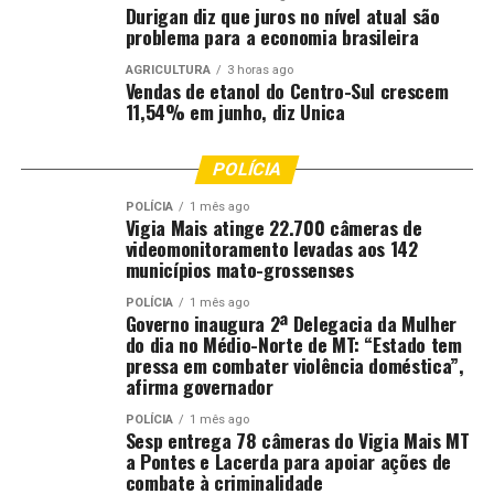
Durigan diz que juros no nível atual são
problema para a economia brasileira
AGRICULTURA
3 horas ago
Vendas de etanol do Centro-Sul crescem
11,54% em junho, diz Unica
POLÍCIA
POLÍCIA
1 mês ago
Vigia Mais atinge 22.700 câmeras de
videomonitoramento levadas aos 142
municípios mato-grossenses
POLÍCIA
1 mês ago
Governo inaugura 2ª Delegacia da Mulher
do dia no Médio-Norte de MT: “Estado tem
pressa em combater violência doméstica”,
afirma governador
POLÍCIA
1 mês ago
Sesp entrega 78 câmeras do Vigia Mais MT
a Pontes e Lacerda para apoiar ações de
combate à criminalidade