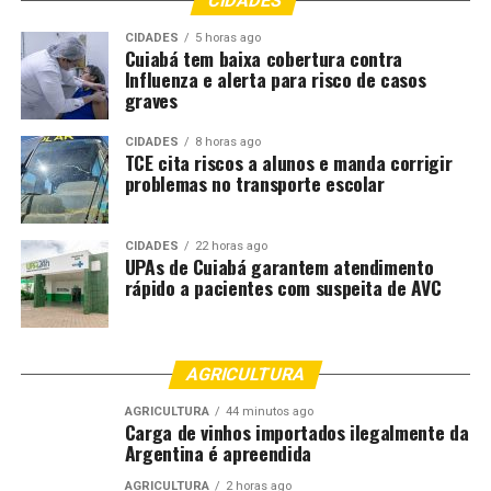
CIDADES
POR
PRENDE
PROTETIVAS
CIDADES
5 horas ago
UP NEXT
Cuiabá tem baixa cobertura contra
Defesa Civil do Estado auxilia Nova Xavantina para
Influenza e alerta para risco de casos
elaboração do plano de contingência
graves
DON'T MISS
Procon Estadual orienta consumidores sobre cuidados
CIDADES
8 horas ago
TCE cita riscos a alunos e manda corrigir
para uma folia segura
problemas no transporte escolar
CIDADES
22 horas ago
UPAs de Cuiabá garantem atendimento
rápido a pacientes com suspeita de AVC
AGRICULTURA
AGRICULTURA
44 minutos ago
Carga de vinhos importados ilegalmente da
Argentina é apreendida
AGRICULTURA
2 horas ago