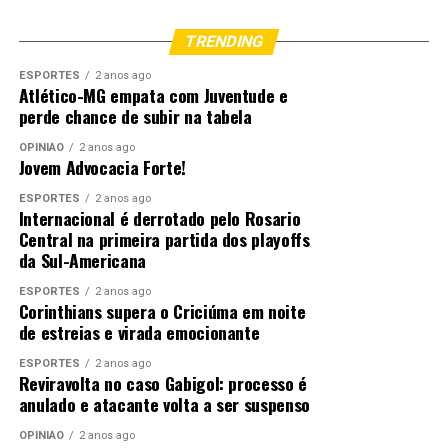
TRENDING
ESPORTES
2 anos ago
Atlético-MG empata com Juventude e
perde chance de subir na tabela
OPINIÃO
2 anos ago
Jovem Advocacia Forte!
ESPORTES
2 anos ago
Internacional é derrotado pelo Rosario
Central na primeira partida dos playoffs
da Sul-Americana
ESPORTES
2 anos ago
Corinthians supera o Criciúma em noite
de estreias e virada emocionante
ESPORTES
2 anos ago
Reviravolta no caso Gabigol: processo é
anulado e atacante volta a ser suspenso
OPINIÃO
2 anos ago