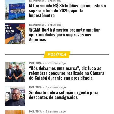
ECONOMIA
3 dias ago
MT arrecada R$ 35 bilhões em impostos e
integridade física da vítima, o delegado Cleber Emanuel
supera ritmo de 2025, aponta
Neves representou pela prisão preventiva do
Impostômetro
investigado. O pedido foi fundamentado no artigo 313,
inciso III, do Código de Processo Penal, que autoriza a
ECONOMIA
3 dias ago
SiGMA North America promete ampliar
prisão preventiva em casos de violência doméstica para
oportunidades para empresas nas
garantir a execução das medidas protetivas de urgência.
Américas
A Justiça acolheu o pedido e expediu o mandado de
prisão, cumprido nesta sexta-feira pela equipe da
POLÍTICA
Delegacia de Araputanga. O suspeito responderá pelos
POLÍTICA
3 semanas ago
crimes de descumprimento de medidas protetivas
“Nós deixamos uma marca”, diz Juca ao
(artigo 24-A da Lei Maria da Penha), ameaça e injúria.
relembrar concurso realizado na Câmara
de Cuiabá durante sua presidência
“A marcha da violência contra a mulher não regride e
POLÍTICA
3 semanas ago
quase sempre caminha para um final trágico. As ofensas
Sindicato cobra solução urgente para
começam com ameaças e podem progredir até a morte
descontos de consignados
da vítima. Temos que agir para que não chegue a esse
ponto”, disse o delegado Cleber Emanuel Neves.
POLÍTICA
3 semanas ago