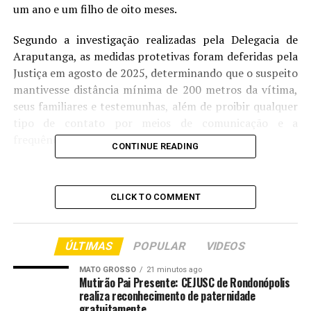
um ano e um filho de oito meses.
Segundo a investigação realizadas pela Delegacia de
Araputanga, as medidas protetivas foram deferidas pela
Justiça em agosto de 2025, determinando que o suspeito
mantivesse distância mínima de 200 metros da vítima,
seus familiares e testemunhas, além de proibir qualquer
tipo de contato por meios de comunicação e a
frequência à residência dela.
CONTINUE READING
Apesar da ordem judicial e de ter sido formalmente
intimado, o investigado ignorou sistematicamente as
CLICK TO COMMENT
restrições. Conforme relatos da vítima à polícia, o ex-
companheiro criou perfis falsos no Instagram para
tentar manter contato, compareceu à residência dela
ÚLTIMAS
POPULAR
VIDEOS
afirmando não aceitar o fim do relacionamento e fez
ameaças de morte caso a visse com outro homem.
MATO GROSSO
21 minutos ago
Mutirão Pai Presente: CEJUSC de Rondonópolis
realiza reconhecimento de paternidade
Perseguição e clima de terror
gratuitamente