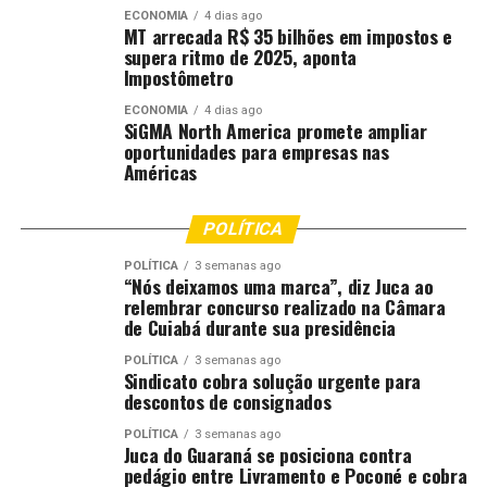
ECONOMIA
4 dias ago
MT arrecada R$ 35 bilhões em impostos e
Já o promotor de Justiça Washington Eduardo Borrére,
supera ritmo de 2025, aponta
da Promotoria de Crimes contra a Ordem Tributária,
Impostômetro
destacou que a integração dos órgãos têm dado
ECONOMIA
4 dias ago
resultados positivos.
SiGMA North America promete ampliar
oportunidades para empresas nas
“A integração entre os órgãos de investigação,
Américas
fiscalização e persecução no âmbito do Cira vem
garantindo maior efetividade na recuperação dos ativos
POLÍTICA
desviados. Cada instituição traz sua especialidade, e essa
soma de competências é o que possibilita romper
POLÍTICA
3 semanas ago
“Nós deixamos uma marca”, diz Juca ao
esquemas sofisticados e assegurar que o patrimônio
relembrar concurso realizado na Câmara
retorne ao caixa público.”
de Cuiabá durante sua presidência
POLÍTICA
3 semanas ago
O Cira-MT é composto pelo Ministério Público Estadual
Sindicato cobra solução urgente para
(MPMT), Procuradoria-Geral do Estado (PGE),
descontos de consignados
Controladoria-Geral do Estado (CGE), Secretaria de
POLÍTICA
3 semanas ago
Estado de Segurança Pública (SesP – MT), Polícia Civil e
Juca do Guaraná se posiciona contra
pedágio entre Livramento e Poconé e cobra
Secretaria de Fazenda (Sefaz). As instituições atuam de