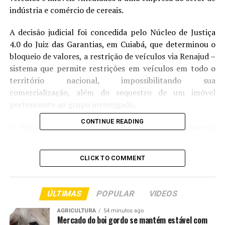
indústria e comércio de cereais.
A decisão judicial foi concedida pelo Núcleo de Justiça
4.0 do Juiz das Garantias, em Cuiabá, que determinou o
bloqueio de valores, a restrição de veículos via Renajud –
sistema que permite restrições em veículos em todo o
território nacional, impossibilitando sua
comercialização, além do sequestro de um imóvel
pertencente ao grupo investigado.
CONTINUE READING
O objetivo é assegurar que o patrimônio permaneça
disponível para futura reparação do dano causado pelas
fraudes.
CLICK TO COMMENT
Segundo as investigações da Polícia Civil, conduzidas
pela Delegacia Especializada em Crimes Fazendários
ÚLTIMAS
POPULAR
VIDEOS
(Defaz), com apoio técnico da Secretaria de Estado de
Fazenda (Sefaz-MT) e manifestação do Ministério
AGRICULTURA
54 minutos ago
Mercado do boi gordo se mantém estável com
Público Estadual, foram identificados indícios de