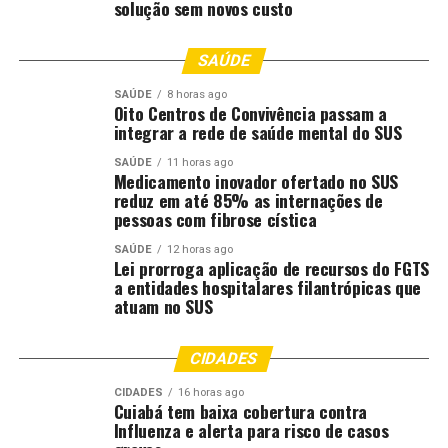
solução sem novos custo
forma coordenada e permanente no combate à
sonegação fiscal em Mato Grosso.
SAÚDE
Fonte:
Governo MT – MT
SAÚDE
8 horas ago
Oito Centros de Convivência passam a
integrar a rede de saúde mental do SUS
Comentários
SAÚDE
11 horas ago
Medicamento inovador ofertado no SUS
reduz em até 85% as internações de
RELATED TOPICS:
BLOQUEIO
CUMPRE
DESTAQUE
pessoas com fibrose cística
EMPRESA
FISCAL
FRAUDE
INTEGRADA
INVESTIGADA
MATO
MATO-GROSSO
MATOGROSSO
MILHÕES
MT
SAÚDE
12 horas ago
OPERAÇÃO
POR
Lei prorroga aplicação de recursos do FGTS
a entidades hospitalares filantrópicas que
UP NEXT
atuam no SUS
Polícia Civil destrói objetos sem uso há mais de 10 anos
na Delegacia de Torixoréu
CIDADES
DON'T MISS
Governo de MT promove 513 praças e oficiais e entrega
CIDADES
16 horas ago
viaturas ao Corpo de Bombeiros nesta terça-feira (2)
Cuiabá tem baixa cobertura contra
Influenza e alerta para risco de casos