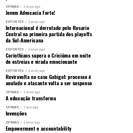
OPINIÃO
2 anos ago
Jovem Advocacia Forte!
ESPORTES
2 anos ago
Internacional é derrotado pelo Rosario
Central na primeira partida dos playoffs
da Sul-Americana
ESPORTES
2 anos ago
Corinthians supera o Criciúma em noite
de estreias e virada emocionante
ESPORTES
2 anos ago
Reviravolta no caso Gabigol: processo é
anulado e atacante volta a ser suspenso
OPINIÃO
2 anos ago
A educação transforma
OPINIÃO
1 ano ago
Invenções
OPINIÃO
2 anos ago
Empowerment e accountability