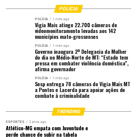
POLÍCIA
POLÍCIA
1 mês ago
Vigia Mais atinge 22.700 câmeras de
videomonitoramento levadas aos 142
municípios mato-grossenses
POLÍCIA
1 mês ago
Governo inaugura 2ª Delegacia da Mulher
do dia no Médio-Norte de MT: “Estado tem
pressa em combater violência doméstica”,
afirma governador
POLÍCIA
1 mês ago
Sesp entrega 78 câmeras do Vigia Mais MT
a Pontes e Lacerda para apoiar ações de
combate à criminalidade
TRENDING
ESPORTES
2 anos ago
Atlético-MG empata com Juventude e
perde chance de subir na tabela