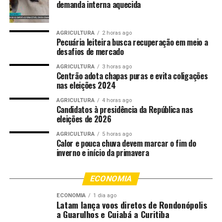
demanda interna aquecida
omissão de registros fiscais, escrituração irregular e uso
indevido de benefícios tributários do Programa de
Desenvolvimento Industrial e Comercial de Mato Grosso
AGRICULTURA
2 horas ago
Pecuária leiteira busca recuperação em meio a
(Prodeic), o que gerou débitos tributários definitivos
desafios de mercado
superiores a R$ 33 milhões, referentes a ICMS não
recolhido entre 2012 e 2016.
AGRICULTURA
3 horas ago
Centrão adota chapas puras e evita coligações
nas eleições 2024
Para o delegado Walter de Melo Fonseca Júnior, titular
da Delegacia Fazendária, a medida reforça o caráter
AGRICULTURA
4 horas ago
Candidatos à presidência da República nas
estratégico do trabalho integrado do Cira.
eleições de 2026
“A Operação De Volta ao Caixa demonstra que o Estado
AGRICULTURA
5 horas ago
Calor e pouca chuva devem marcar o fim do
de Mato Grosso está atuando de forma firme, técnica e
inverno e início da primavera
coordenada para impedir que grandes devedores
contumazes se beneficiem de práticas fraudulentas. O
ECONOMIA
bloqueio assegura que o patrimônio ilícito não
desapareça antes do ressarcimento ao erário,
ECONOMIA
1 dia ago
Latam lança voos diretos de Rondonópolis
fortalecendo a justiça fiscal e protegendo a sociedade
a Guarulhos e Cuiabá a Curitiba
mato-grossense.”