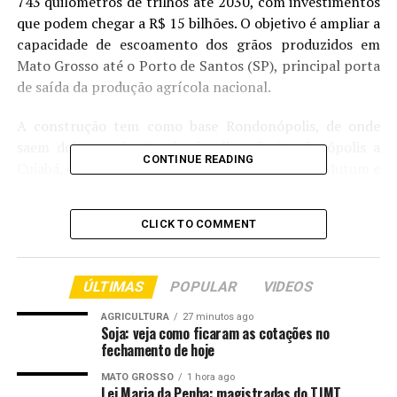
743 quilômetros de trilhos até 2030, com investimentos
que podem chegar a R$ 15 bilhões. O objetivo é ampliar a
capacidade de escoamento dos grãos produzidos em
Mato Grosso até o Porto de Santos (SP), principal porta
de saída da produção agrícola nacional.
A construção tem como base Rondonópolis, de onde
saem dois ramais. O primeiro ligando Rondonópolis a
CONTINUE READING
Cuiabá, e o segundo entre Rondonópolis, Nova Mutum e
Lucas do Rio Verde.
CLICK TO COMMENT
Quando concluído, o traçado deve formar um corredor
ferroviário ligando 16 cidades do estado à malha já
operada pela empresa em São Paulo, consolidando um
ÚLTIMAS
POPULAR
VIDEOS
novo eixo nacional de exportação.
AGRICULTURA
27 minutos ago
Segundo a reportagem, a ferrovia terá papel decisivo no
Soja: veja como ficaram as cotações no
fechamento de hoje
transporte da produção estadual, responsável por
parcela significativa da safra nacional. A expectativa é
MATO GROSSO
1 hora ago
Lei Maria da Penha: magistradas do TJMT
de que o corredor seja capaz de escoar cerca de 40% dos