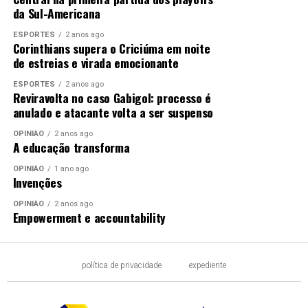
da Sul-Americana
ESPORTES
2 anos ago
Corinthians supera o Criciúma em noite
de estreias e virada emocionante
ESPORTES
2 anos ago
Reviravolta no caso Gabigol: processo é
anulado e atacante volta a ser suspenso
OPINIÃO
2 anos ago
A educação transforma
OPINIÃO
1 ano ago
Invenções
OPINIÃO
2 anos ago
Empowerment e accountability
política de privacidade
expediente