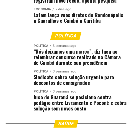
registram novo recuo, aponta pesquisa
infraestrutura em Mato Grosso, evidenciando o peso do
ECONOMIA
2 dias ago
empreendimento na economia regional.
Latam lança voos diretos de Rondonópolis
a Guarulhos e Cuiabá a Curitiba
O primeiro trecho, entre Rondonópolis e Campo Verde,
com 211 quilômetros, está orçado em R$ 5 bilhões. A
POLÍTICA
Folha destaca que os primeiros 160 quilômetros devem
POLÍTICA
3 semanas ago
entrar em operação já em 2026, antecipando benefícios
“Nós deixamos uma marca”, diz Juca ao
logísticos antes mesmo da conclusão total da obra da
relembrar concurso realizado na Câmara
ferrovia.
de Cuiabá durante sua presidência
POLÍTICA
3 semanas ago
Com a ampliação dos trilhos e a integração ao corredor
Sindicato cobra solução urgente para
paulista, o estado se prepara para uma mudança
descontos de consignados
estrutural no transporte de cargas, reduzindo a
POLÍTICA
3 semanas ago
dependência das rodovias, hoje sobrecarregadas, e
Juca do Guaraná se posiciona contra
pedágio entre Livramento e Poconé e cobra
tornando a exportação mais rápida, eficiente e
solução sem novos custo
competitiva. Para especialistas, trata-se de um marco
para o agronegócio brasileiro e um divisor de águas na
SAÚDE
modernização da infraestrutura nacional.