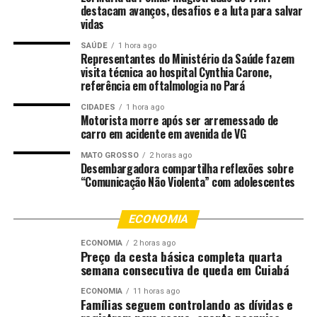
destacam avanços, desafios e a luta para salvar
150 milhões de toneladas de grãos exportados pelo
vidas
Brasil em 2024, volume concentrado sobretudo em soja
SAÚDE
1 hora ago
e milho produzidos em Mato Grosso.
Representantes do Ministério da Saúde fazem
visita técnica ao hospital Cynthia Carone,
A megaobra também se destaca pela complexidade de
referência em oftalmologia no Pará
engenharia. Estão previstos 21 viadutos, 22 pontes e 2
CIDADES
1 hora ago
quilômetros de túneis, em um dos maiores
Motorista morre após ser arremessado de
empreendimentos de infraestrutura do país.
carro em acidente em avenida de VG
Especialistas ouvidos pela Folha ressaltam que o modelo
MATO GROSSO
2 horas ago
adotado no estado, uma ferrovia autorizada, não
Desembargadora compartilha reflexões sobre
“Comunicação Não Violenta” com adolescentes
outorgada pelo governo federal, abre caminho para
novos investimentos em trilhos pelo setor privado.
ECONOMIA
O impacto socioeconômico é outro ponto destacado
ECONOMIA
2 horas ago
pela reportagem. De acordo com os dados apresentados,
Preço da cesta básica completa quarta
a ferrovia deve gerar 145 mil empregos diretos e
semana consecutiva de queda em Cuiabá
indiretos ao longo de suas etapas de execução. Somente
ECONOMIA
11 horas ago
na fase atual, os 5 mil postos de trabalho já criados
Famílias seguem controlando as dívidas e
representam 60% das vagas abertas em obras de