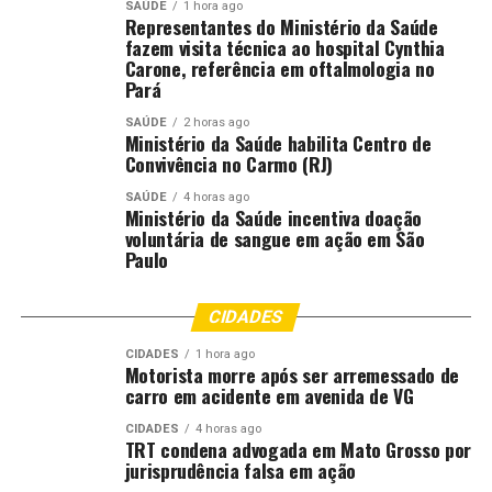
SAÚDE
1 hora ago
Fonte:
Governo MT – MT
Representantes do Ministério da Saúde
fazem visita técnica ao hospital Cynthia
Carone, referência em oftalmologia no
Pará
Comentários
SAÚDE
2 horas ago
Ministério da Saúde habilita Centro de
Convivência no Carmo (RJ)
RELATED TOPICS:
ANDAMENTO
DESTAQUE
FERROVIA
GROSSO
MAIOR
MATO
MATO-GROSSO
MATOGROSSO
MT
OBRA
PAÍS
TÊM
SAÚDE
4 horas ago
Ministério da Saúde incentiva doação
voluntária de sangue em ação em São
UP NEXT
Paulo
PM prende dupla de faccionados por tráfico e apreende
porções de super maconha e cocaína
CIDADES
DON'T MISS
Projeto Doutores Palhaços integra Mostra de
CIDADES
1 hora ago
Experiências em Humanização no RJ
Motorista morre após ser arremessado de
carro em acidente em avenida de VG
CIDADES
4 horas ago
TRT condena advogada em Mato Grosso por
jurisprudência falsa em ação