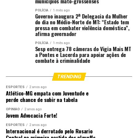
municípios mato-grossenses
POLÍCIA
1 mês ago
Governo inaugura 2ª Delegacia da Mulher
do dia no Médio-Norte de MT: “Estado tem
pressa em combater violência doméstica”,
afirma governador
POLÍCIA
1 mês ago
Sesp entrega 78 câmeras do Vigia Mais MT
a Pontes e Lacerda para apoiar ações de
combate à criminalidade
TRENDING
ESPORTES
2 anos ago
Atlético-MG empata com Juventude e
perde chance de subir na tabela
OPINIÃO
2 anos ago
Jovem Advocacia Forte!
ESPORTES
2 anos ago
Internacional é derrotado pelo Rosario
Central na primeira partida dos playoffs