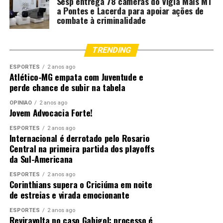
Sesp entrega 78 câmeras do Vigia Mais MT
capacitação da Berkeley Law até 15 de julho
a Pontes e Lacerda para apoiar ações de
combate à criminalidade
TRENDING
ESPORTES
2 anos ago
Atlético-MG empata com Juventude e
perde chance de subir na tabela
OPINIÃO
2 anos ago
Jovem Advocacia Forte!
ESPORTES
2 anos ago
Internacional é derrotado pelo Rosario
Central na primeira partida dos playoffs
da Sul-Americana
ESPORTES
2 anos ago
Corinthians supera o Criciúma em noite
de estreias e virada emocionante
ESPORTES
2 anos ago
Reviravolta no caso Gabigol: processo é