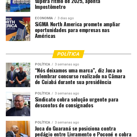
supera ritmo de 2025, aponta
documento com firma reconhecida.
Impostômetro
Crianças e adolescentes desacompanhados –
ECONOMIA
3 dias ago
Necessário portar autorização com firma reconhecida de
SiGMA North America promete ampliar
oportunidades para empresas nas
ambos os genitores ou do responsável legal ou portar
Américas
passaporte onde conste a autorização dos pais.
Crianças e adolescentes na companhia de pessoa
POLÍTICA
maior –
Autorização expressa pelos pais ou responsável
legal, em documento particular com firma reconhecida.
POLÍTICA
3 semanas ago
“Nós deixamos uma marca”, diz Juca ao
relembrar concurso realizado na Câmara
Passaporte –
Crianças ou adolescentes que obtiverem
de Cuiabá durante sua presidência
passaporte válido onde conste autorização expressa
para viajar desacompanhado também dispensam
POLÍTICA
3 semanas ago
Sindicato cobra solução urgente para
autorização judicial.
descontos de consignados
Documento com foto –
Todo passageiro a partir dos 12
anos de idade necessita de documento oficial com foto
POLÍTICA
3 semanas ago
Juca do Guaraná se posiciona contra
para viajar, seja RG ou passaporte. De 0 a 11 anos de
pedágio entre Livramento e Poconé e cobra
idade, é necessária certidão de nascimento original ou