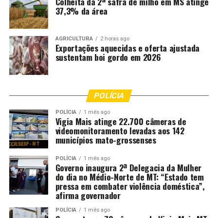
Colheita da 2ª safra de milho em MS atinge
Departamento: Coordenadoria de Comunicação do
37,3% da área
TJMT
Email:
[email protected]
AGRICULTURA
2 horas ago
Exportações aquecidas e oferta ajustada
sustentam boi gordo em 2026
Fonte:
Tribunal de Justiça de MT – MT
Comentários
POLÍCIA
POLÍCIA
1 mês ago
Vigia Mais atinge 22.700 câmeras de
RELATED TOPICS:
ADOLESCENTES
ÀS
CRIANÇAS
videomonitoramento levadas aos 142
DESTAQUE
JUDICIÁRIO
MATO
MATO-GROSSO
municípios mato-grossenses
MATOGROSSO
MT
ORIENTA
PAÍS
PARA
QUANTO
REGRAS
RESPONSÁVEIS
VIAGENS
POLÍCIA
1 mês ago
Governo inaugura 2ª Delegacia da Mulher
UP NEXT
‘Bancos Vermelhos’ convidam população de Pontes e
do dia no Médio-Norte de MT: “Estado tem
Lacerda à reflexão sobre violência contra a mulher
pressa em combater violência doméstica”,
afirma governador
DON'T MISS
Magistrados podem se inscrever para programa de
POLÍCIA
1 mês ago