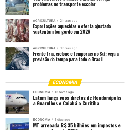
problemas no transporte escolar
pai, mãe ou responsável legal (aquele que detenha
guarda ou tutela do menor), por meio de documento
particular com firma reconhecida em cartório.
AGRICULTURA
2 horas ago
Exportações aquecidas e oferta ajustada
Adolescentes a partir de 16 anos –
Todo adolescente a
sustentam boi gordo em 2026
partir de 16 anos pode realizar viagem nacional,
desacompanhado, sem autorização dos genitores, do
AGRICULTURA
3 horas ago
responsável legal e judicial, desde que portando
Frente fria, ciclone e temporais no Sul; veja a
documento oficial com foto.
previsão do tempo para todo o Brasil
Viagens internacionais
ECONOMIA
Crianças e adolescentes acompanhados de ambos os
pais ou responsável legal –
Não precisa de
ECONOMIA
18 horas ago
Latam lança voos diretos de Rondonópolis
autorização judicial para viajar.
a Guarulhos e Cuiabá a Curitiba
Crianças e adolescentes acompanhados de um dos
pais –
Não precisa de autorização judicial. Necessária
ECONOMIA
3 dias ago
MT arrecada R$ 35 bilhões em impostos e
autorização expressa do outro genitor através de