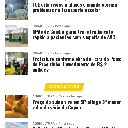
TCE cita riscos a alunos e manda corrigir
internacional/arquivos/FormulrioPadroparaAutorizaodeV
problemas no transporte escolar
Posto de atendimento do TJMT no aeroporto
Marechal Rondon –
Funciona das 7h às 19h, de
CIDADES
17 horas ago
UPAs de Cuiabá garantem atendimento
segunda a sexta e 24 horas aos finais de semana e
rápido a pacientes com suspeita de AVC
feriado, pelo telefone (65) 9 9972-1718. A sala está
localizada próximo ao elevador do aeroporto, ao lado da
sala da Polícia Federal. Informações: (65) 9 9972-1718.
CIDADES
17 horas ago
Prefeitura confirma obra da Feira do Peixe
do Praeirinho; investimento de R$ 2
Além do plantão da Infância e Juventude, que auxilia nas
milhões
questões de viagens de menores, o local também conta
com atendimento do Juizado Cível, voltado ao
consumidor que tenha problemas com a viagem, por
AGRICULTURA
exemplo, overbooking ou preterição de embarque.
AGRICULTURA
27 minutos ago
Preço do suíno vivo em SP atinge 3º menor
Autor: Celly Silva
valor da série do Cepea
Fotografo:
AGRICULTURA
1 hora ago