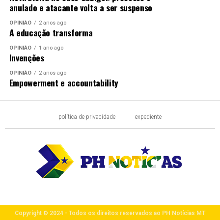
anulado e atacante volta a ser suspenso
OPINIÃO
2 anos ago
A educação transforma
OPINIÃO
1 ano ago
Invenções
OPINIÃO
2 anos ago
Empowerment e accountability
política de privacidade
expediente
Copyright © 2024 - Todos os direitos reservados ao PH Notícias MT