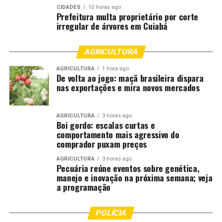
escola na identificação e enfrentamento dessas
CIDADES
10 horas ago
situações. Segundo ela, o ambiente escolar funciona
Prefeitura multa proprietário por corte
irregular de árvores em Cuiabá
como um “radar social”, onde diferentes formas de
violência se manifestam e podem ser percebidas. “É um
espaço em que conseguimos avaliar o que está
AGRICULTURA
acontecendo e, a partir disso, pensar em ações
AGRICULTURA
1 hora ago
principalmente preventivas e educativas”, destacou.
De volta ao jogo: maçã brasileira dispara
nas exportações e mira novos mercados
Índices preocupantes de violência nas escolas
Um dos principais destaques do evento foi a
AGRICULTURA
3 horas ago
Boi gordo: escalas curtas e
apresentação de dados obtidos por meio de uma
comportamento mais agressivo do
pesquisa de campo realizada com 724 estudantes de
comprador puxam preços
escolas públicas e privadas de Rondonópolis. O
AGRICULTURA
3 horas ago
levantamento revelou índices preocupantes de violência
Pecuária reúne eventos sobre genética,
no ambiente escolar. De acordo com o coordenador do
manejo e inovação na próxima semana; veja
a programação
curso de Direito da UFR, professor Anderson Nogueira
Oliveira, os resultados evidenciam a gravidade da
situação. “Quase 80% dos estudantes relataram já ter
POLÍCIA