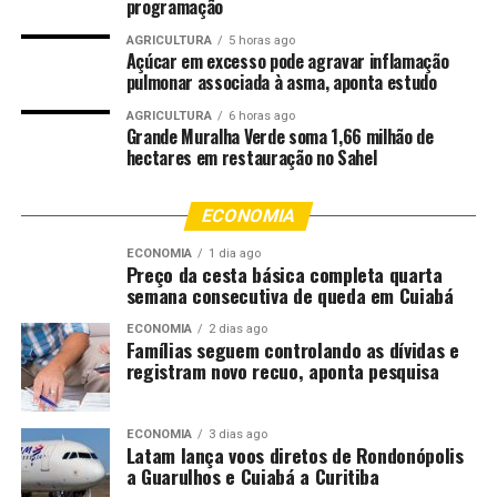
currículo, a grade curricular ideal para o momento que
programação
estamos vivendo”, afirmou.
AGRICULTURA
5 horas ago
Açúcar em excesso pode agravar inflamação
Ele ressaltou ainda a importância da continuidade desse
pulmonar associada à asma, aponta estudo
diálogo e da construção coletiva de soluções. “É uma
AGRICULTURA
6 horas ago
alegria saber que há uma continuidade de engajamento
Grande Muralha Verde soma 1,66 milhão de
hectares em restauração no Sahel
de todos da academia no objetivo de encontrar uma
solução que seja mais adequada à sociedade, na qual
todos nós estamos imersos, com problemas inúmeros.
ECONOMIA
Então, precisamos não só discutir e trazer ideias, e o
ECONOMIA
1 dia ago
fundamental é implementar ações que venham trazer
Preço da cesta básica completa quarta
um resultado satisfatório a todos nós”, pontuou.
semana consecutiva de queda em Cuiabá
ECONOMIA
2 dias ago
O magistrado também enfatizou o papel central da
Famílias seguem controlando as dívidas e
educação e da participação social no enfrentamento
registram novo recuo, aponta pesquisa
desses desafios. “Não há outro caminho a não ser a
educação. A civilização humana, desde os primórdios dos
ECONOMIA
3 dias ago
tempos, sempre deparou com a questão da violência,
Latam lança voos diretos de Rondonópolis
com a questão da fome e, às vezes, com a tirania de
a Guarulhos e Cuiabá a Curitiba