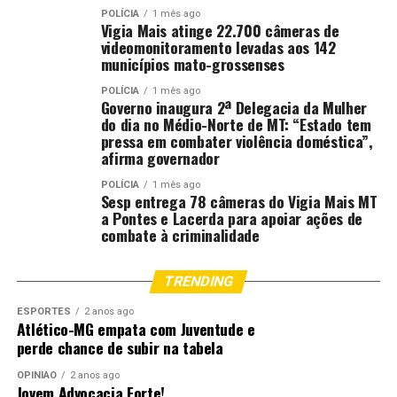
sofrido violência psicológica dentro da escola,
POLÍCIA
1 mês ago
especialmente bullying, e cerca de 38% sofreram
Vigia Mais atinge 22.700 câmeras de
agressão física”, informou.
videomonitoramento levadas aos 142
municípios mato-grossenses
Diante desse cenário, o curso de Direito
POLÍCIA
1 mês ago
estruturou uma série de iniciativas
Governo inaugura 2ª Delegacia da Mulher
do dia no Médio-Norte de MT: “Estado tem
voltadas à prevenção e ao enfrentamento
pressa em combater violência doméstica”,
da violência, entre elas o projeto de extensão “Noções
afirma governador
de Direito nas Escolas”, que já impactou mais de mil
POLÍCIA
1 mês ago
estudantes e contribuiu para a criação da Lei Municipal
Sesp entrega 78 câmeras do Vigia Mais MT
n. 14.301/2025. A legislação institui o ensino de noções
a Pontes e Lacerda para apoiar ações de
jurídicas nas escolas como ferramenta de
combate à criminalidade
conscientização e promoção da cidadania.
TRENDING
Outro avanço significativo apresentado durante o
evento foi o lançamento do aplicativo Alertia, uma
ESPORTES
2 anos ago
Atlético-MG empata com Juventude e
plataforma desenvolvida por docentes e discentes para
perde chance de subir na tabela
facilitar o registro de denúncias relacionadas à violência
escolar. A ferramenta permitirá que estudantes,
OPINIÃO
2 anos ago
Jovem Advocacia Forte!