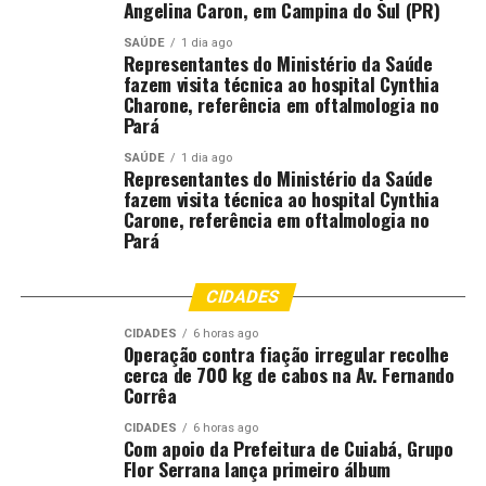
Angelina Caron, em Campina do Sul (PR)
Souza, ressaltou o papel transformador
SAÚDE
1 dia ago
da universidade e o impacto direto das
Representantes do Ministério da Saúde
ações desenvolvidas pelo curso de Direito, que, apesar de
fazem visita técnica ao hospital Cynthia
Charone, referência em oftalmologia no
muito recente, já apresenta resultados concretos para a
Pará
comunidade. “Problemas complexos exigem soluções
complexas. Integrar universidade, Poder Judiciário e
SAÚDE
1 dia ago
Representantes do Ministério da Saúde
sociedade é fundamental na busca de respostas”,
fazem visita técnica ao hospital Cynthia
pontuou. Ela destacou que a criação do curso e a
Carone, referência em oftalmologia no
construção de iniciativas como o projeto de extensão e o
Pará
desenvolvimento de soluções tecnológicas representam
uma resposta efetiva às demandas sociais. “A
CIDADES
universidade foi criada para transformar, e a educação
transforma vidas”, reforçou.
CIDADES
6 horas ago
Operação contra fiação irregular recolhe
cerca de 700 kg de cabos na Av. Fernando
Presente ao evento, a diretora do Foro da
Corrêa
Comarca de Rondonópolis, juíza Aline
CIDADES
6 horas ago
Luciane Ribeiro Viana Quinto Bissoni,
Com apoio da Prefeitura de Cuiabá, Grupo
também enfatizou a relevância do tema e o papel da
Flor Serrana lança primeiro álbum