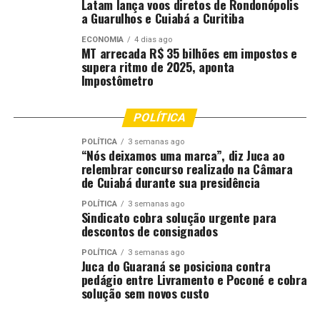
Latam lança voos diretos de Rondonópolis
a Guarulhos e Cuiabá a Curitiba
ECONOMIA
4 dias ago
MT arrecada R$ 35 bilhões em impostos e
Foto: Mayke Toscano/Secom-MT
supera ritmo de 2025, aponta
Impostômetro
O vice-presidente do Sindicato Rural de Tangará da
Serra, Rubens João, também destacou a atuação do
governo.
POLÍTICA
POLÍTICA
3 semanas ago
“Tangará da Serra foi emancipada em 1976 e nunca
“Nós deixamos uma marca”, diz Juca ao
recebeu tantos investimentos como os que estão sendo
relembrar concurso realizado na Câmara
vistos hoje aqui. Foi a partir de 2019 que Tangará passou
de Cuiabá durante sua presidência
a ser visível aos olhos do Estado. O governo tem o nosso
POLÍTICA
3 semanas ago
reconhecimento de que é uma boa gestão, honesta e faz
Sindicato cobra solução urgente para
descontos de consignados
tudo acontecer”, avaliou.
POLÍTICA
3 semanas ago
Já o deputado estadual Dr. João ressaltou a abrangência
Juca do Guaraná se posiciona contra
pedágio entre Livramento e Poconé e cobra
das ações do governo. “É difícil definir o atual governo
solução sem novos custo
em uma área, porque fez muito em educação, saúde,
habitação e infraestrutura. O Estado ensinou os