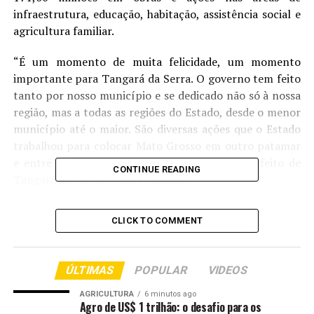
infraestrutura, educação, habitação, assistência social e
agricultura familiar.
“É um momento de muita felicidade, um momento
importante para Tangará da Serra. O governo tem feito
tanto por nosso município e se dedicado não só à nossa
região, mas a todas as regiões do Estado, desde o menor
município até o maior. São diversas ações que o Estado
trabalhou para colocar Mato Grosso em outro patamar
e entre os melhores do Brasil”, afirmou o prefeito de
CONTINUE READING
Tangará da Serra, Vander Masson.
O governador Mauro Mendes afirmou que os convênios
CLICK TO COMMENT
firmados com a prefeitura têm o objetivo de melhorar a
vida dos moradores do município. Desde 2019, o Estado
já aportou mais de R$ 995,48 milhões em Tangará da
ÚLTIMAS
POPULAR
VIDEOS
Serra.
AGRICULTURA
6 minutos ago
Agro de US$ 1 trilhão: o desafio para os
“O governo assinou convênios para construir escolas,