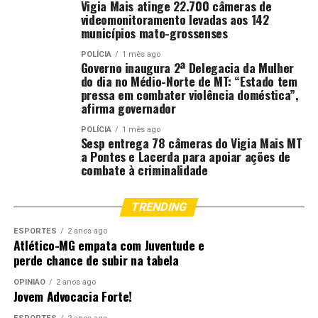
Vigia Mais atinge 22.700 câmeras de
Branca, no valor de R$ 4,2 milhões.
videomonitoramento levadas aos 142
municípios mato-grossenses
Na área urbana, o governo assinou convênio para
POLÍCIA
1 mês ago
construção de asfalto novo na avenida Devanir Barbato
Governo inaugura 2ª Delegacia da Mulher
e na estrada municipal TS-24, com investimento de R$
do dia no Médio-Norte de MT: “Estado tem
1,2 milhão, além de R$ 1,9 milhão para pavimentação da
pressa em combater violência doméstica”,
afirma governador
estrada municipal TS-42. Também foi autorizada a
recuperação do asfalto de ruas e avenidas do bairro Alto
POLÍCIA
1 mês ago
Sesp entrega 78 câmeras do Vigia Mais MT
Boa Vista, com aporte de R$ 2,9 milhões, e a assinatura
a Pontes e Lacerda para apoiar ações de
de convênio para recuperar vias urbanas no bairro Setor
combate à criminalidade
E – Etapa 1, no valor de R$ 5 milhões.
TRENDING
Ainda em infraestrutura, foi lançada a obra de
recuperação das pistas do Aeroporto de Tangará da
ESPORTES
2 anos ago
Serra, com investimento de R$ 9,3 milhões. O governo
Atlético-MG empata com Juventude e
perde chance de subir na tabela
também autorizou a licitação para a duplicação de 89,5
metros da ponte sobre o rio Sepotuba, na MT-426, com
OPINIÃO
2 anos ago
investimento de R$ 5,7 milhões.
Jovem Advocacia Forte!