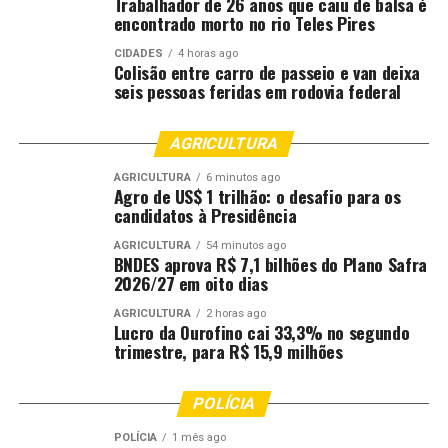
Trabalhador de 26 anos que caiu de balsa é
encontrado morto no rio Teles Pires
CIDADES
4 horas ago
Colisão entre carro de passeio e van deixa
seis pessoas feridas em rodovia federal
AGRICULTURA
AGRICULTURA
6 minutos ago
Agro de US$ 1 trilhão: o desafio para os
candidatos à Presidência
AGRICULTURA
54 minutos ago
BNDES aprova R$ 7,1 bilhões do Plano Safra
Sede do Hospital Regional de Tangará da Serra. Crédito: Tonico
2026/27 em oito dias
Pinheiro/Secom-MT
AGRICULTURA
2 horas ago
O Governo do Estado assinou convênio com a Prefeitura
Lucro da Ourofino cai 33,3% no segundo
de Tangará da Serra para a construção de asfalto novo
trimestre, para R$ 15,9 milhões
em estrada vicinal no Distrito de Progresso. O
investimento estadual nessa ação é de R$ 2,3 milhões.
POLÍCIA
Também foi firmado convênio para a pavimentação de
7,43 quilômetros nas Estradas Canta Galo e Água
POLÍCIA
1 mês ago