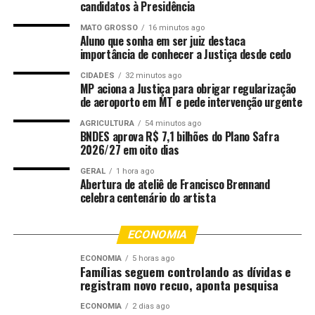
candidatos à Presidência
casas e asfalto novo. Tudo isso só foi possível porque o
Estado, ao longo dos últimos anos, conseguiu fazer a sua
MATO GROSSO
16 minutos ago
Aluno que sonha em ser juiz destaca
lição de casa, organizar as suas contas, pagar
importância de conhecer a Justiça desde cedo
corretamente as suas obrigações e fazer sobrar dinheiro
para importantes investimentos nos 142 municípios.
CIDADES
32 minutos ago
MP aciona a Justiça para obrigar regularização
Não existe uma área sequer em que o governo não tenha
de aeroporto em MT e pede intervenção urgente
entregado importantes avanços em todas as regiões. É
AGRICULTURA
54 minutos ago
assim que começou essa gestão e é assim que vamos
BNDES aprova R$ 7,1 bilhões do Plano Safra
terminá-la”, declarou.
2026/27 em oito dias
GERAL
1 hora ago
Abertura de ateliê de Francisco Brennand
celebra centenário do artista
ECONOMIA
ECONOMIA
5 horas ago
Famílias seguem controlando as dívidas e
registram novo recuo, aponta pesquisa
ECONOMIA
2 dias ago