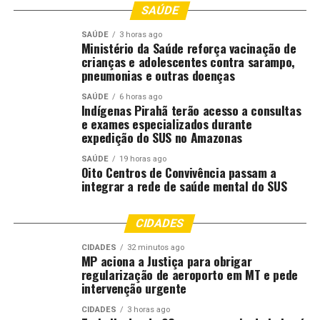
prefeitos dos 142 municípios como administrar. Esse
SAÚDE
governo faz política de resultados, que traz qualidade de
SAÚDE
3 horas ago
vida para todos os mato-grossenses”, apontou.
Ministério da Saúde reforça vacinação de
crianças e adolescentes contra sarampo,
pneumonias e outras doenças
Agenda em Tangará da Serra
SAÚDE
6 horas ago
Liderada pelo governador Mauro Mendes, a agenda da
Indígenas Pirahã terão acesso a consultas
e exames especializados durante
comitiva do Governo de Mato Grosso em Tangará da
expedição do SUS no Amazonas
Serra começou com a vistoria das obras do Hospital
Regional no município, que vai atender os moradores da
SAÚDE
19 horas ago
Oito Centros de Convivência passam a
região Médio-Norte e Sudoeste. É uma unidade nova, que
integrar a rede de saúde mental do SUS
recebe mais de R$ 139 milhões em recursos do Estado. A
construção chegou a 53% de execução.
CIDADES
Em seguida, Mauro Mendes anunciou novos
CIDADES
32 minutos ago
MP aciona a Justiça para obrigar
investimentos que somam mais de R$ 171,06 milhões
regularização de aeroporto em MT e pede
para Tangará da Serra.
intervenção urgente
CIDADES
3 horas ago