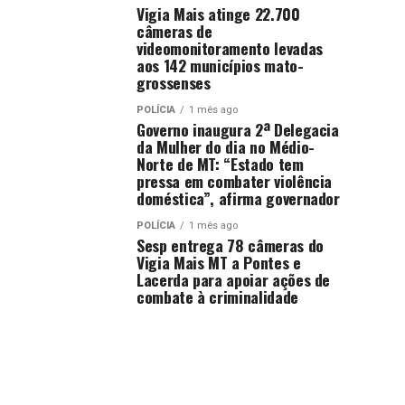
Vigia Mais atinge 22.700
câmeras de
videomonitoramento levadas
aos 142 municípios mato-
grossenses
POLÍCIA
1 mês ago
Governo inaugura 2ª Delegacia
da Mulher do dia no Médio-
Norte de MT: “Estado tem
pressa em combater violência
doméstica”, afirma governador
POLÍCIA
1 mês ago
Sesp entrega 78 câmeras do
Vigia Mais MT a Pontes e
Lacerda para apoiar ações de
combate à criminalidade