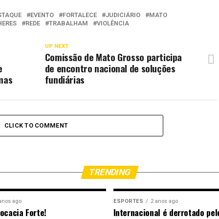
STAQUE
EVENTO
FORTALECE
JUDICIÁRIO
MATO
HERES
REDE
TRABALHAM
VIOLÊNCIA
UP NEXT
Comissão de Mato Grosso participa
e
de encontro nacional de soluções
imas
fundiárias
CLICK TO COMMENT
TRENDING
anos ago
ESPORTES
2 anos ago
ocacia Forte!
Internacional é derrotado pel