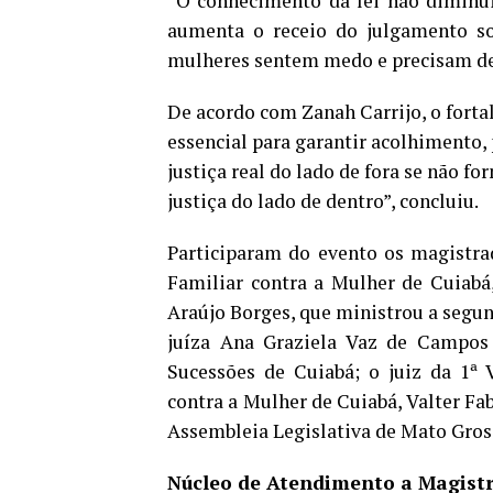
“O conhecimento da lei não diminui
aumenta o receio do julgamento soc
mulheres sentem medo e precisam de 
De acordo com Zanah Carrijo, o forta
essencial para garantir acolhimento,
justiça real do lado de fora se não 
justiça do lado de dentro”, concluiu.
Participaram do evento os magistra
Familiar contra a Mulher de Cuiabá
Araújo Borges, que ministrou a segu
juíza Ana Graziela Vaz de Campos 
Sucessões de Cuiabá; o juiz da 1ª 
contra a Mulher de Cuiabá, Valter Fa
Assembleia Legislativa de Mato Gross
Núcleo de Atendimento
a Magist