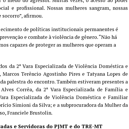
 o medo do agressor. Muitas vezes, o acesso ao poder
ial e profissional. Nossas mulheres sangram, nossas
socorro”, afirmou.
lecimento de políticas institucionais permanentes é
 prevenção e combate à violência de gênero. “Não há
formos capazes de proteger as mulheres que operam a
dos da 2ª Vara Especializada de Violência Doméstica e
, Marcos Terêncio Agostinho Pires e Tatyana Lopes de
nda palestra do encontro. Também estiveram presentes a
Alves Corrêa, da 2ª Vara Especializada de Família e
Vara Especializada de Violência Doméstica e Familiar
brício Simioni da Silva; e a subprocuradora da Mulher da
o, Franciele Brustolin.
radas e Servidoras do PJMT e do TRE-MT