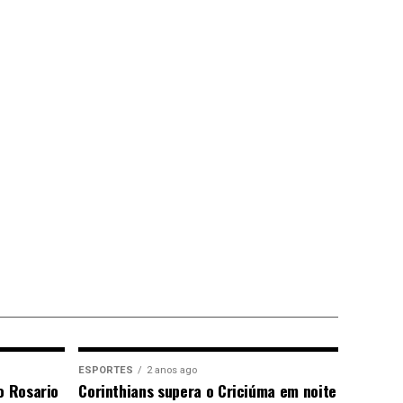
ESPORTES
2 anos ago
o Rosario
Corinthians supera o Criciúma em noite