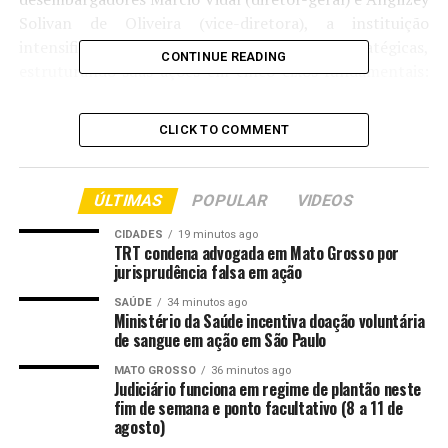
Solivan de Oliveira (vice-diretora), a instituição
intensificou investimentos em áreas estratégicas,
CONTINUE READING
estruturando suas ações em cinco eixos fundamentais:
Meio Ambiente, Tecnologia Digital e Inteligência
Artificial, Comunicação, Deontologia e Economia. A
CLICK TO COMMENT
proposta visa preparar o sistema de justiça para lidar
com temas interdisciplinares e cada vez mais complexos.
ÚLTIMAS
POPULAR
VIDEOS
A condução dos eixos conta com a atuação
de magistrados com experiência nas
CIDADES
19 minutos ago
TRT condena advogada em Mato Grosso por
respectivas áreas: desembargadores
jurisprudência falsa em ação
Rodrigo Roberto Curvo (Meio Ambiente), Lídio Modesto
da Silva Filho (Tecnologia), Gabriela Knaul Albuquerque
SAÚDE
34 minutos ago
Ministério da Saúde incentiva doação voluntária
(Comunicação), e os juízes Gonçalo Antunes de Barros
de sangue em ação em São Paulo
Neto (Deontologia) e Jorge Iafelice dos Santos
MATO GROSSO
36 minutos ago
(Economia).
Judiciário funciona em regime de plantão neste
fim de semana e ponto facultativo (8 a 11 de
Produtividade em Números
agosto)