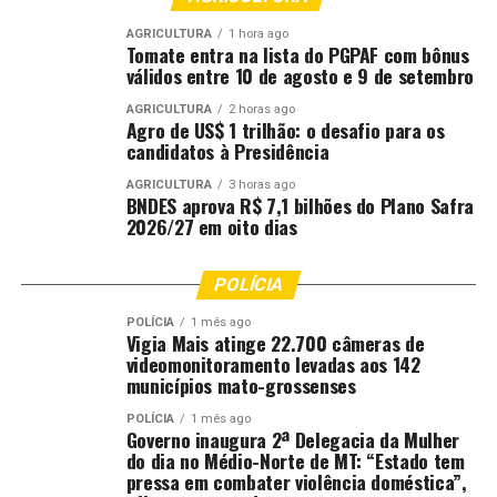
a Moção de Aplauso e de Reconhecimento, instrumento
voltado à valorização de personalidades e instituições
AGRICULTURA
1 hora ago
Tomate entra na lista do PGPAF com bônus
que contribuam de forma relevante para o
válidos entre 10 de agosto e 9 de setembro
fortalecimento das atividades acadêmicas e da produção
AGRICULTURA
2 horas ago
científica no âmbito da Escola. A iniciativa reforça o
Agro de US$ 1 trilhão: o desafio para os
compromisso com a excelência do ensino jurídico e com
candidatos à Presidência
a difusão de boas práticas no Sistema de Justiça.
AGRICULTURA
3 horas ago
BNDES aprova R$ 7,1 bilhões do Plano Safra
A honraria é destinada a pessoas físicas e jurídicas com
2026/27 em oito dias
atuação destacada em estudos, pesquisas, ações
pedagógicas e iniciativas relacionadas ao Poder
POLÍCIA
Judiciário e à magistratura.
POLÍCIA
1 mês ago
Vigia Mais atinge 22.700 câmeras de
Entre os nomes já contemplados estão a ministra do
videomonitoramento levadas aos 142
Supremo Tribunal Federal Rosa Weber; os
municípios mato-grossenses
desembargadores do Tribunal de Justiça de Mato Grosso
POLÍCIA
1 mês ago
Paulo da Cunha, Clarice Claudino da Silva, Maria Erotides
Governo inaugura 2ª Delegacia da Mulher
Kneip e Juvenal Pereira da Silva; além do vice-
do dia no Médio-Norte de MT: “Estado tem
pressa em combater violência doméstica”,
presidente do Conselho Estadual de Educação, Alex