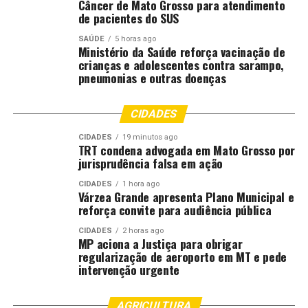
Câncer de Mato Grosso para atendimento
Judiciário de Mato Grosso. A iniciativa, idealizada na
de pacientes do SUS
atual gestão e aprovada pelo Conselho Consultivo da
SAÚDE
5 horas ago
Escola, reforça o compromisso da instituição com o
Ministério da Saúde reforça vacinação de
fortalecimento da formação e da excelência na
crianças e adolescentes contra sarampo,
prestação jurisdicional.
pneumonias e outras doenças
A honraria é destinada a magistrados, professores,
CIDADES
juristas, servidores e demais colaboradores que se
destacam por sua contribuição ao aprimoramento da
CIDADES
19 minutos ago
TRT condena advogada em Mato Grosso por
magistratura mato-grossense. A concessão seguirá
jurisprudência falsa em ação
critérios de mérito e relevância dos serviços prestados,
CIDADES
1 hora ago
formalizada por portaria no Diário da Justiça Eletrônico,
Várzea Grande apresenta Plano Municipal e
e a entrega ocorrerá em solenidades institucionais e
reforça convite para audiência pública
acadêmicas, integrando eventos e celebrações da Escola.
CIDADES
2 horas ago
MP aciona a Justiça para obrigar
Moção de Aplauso e Reconhecimento
regularização de aeroporto em MT e pede
intervenção urgente
Ainda no campo do reconhecimento institucional, a
Esmagis-MT instituiu, por meio da Resolução n. 1/2024,
AGRICULTURA