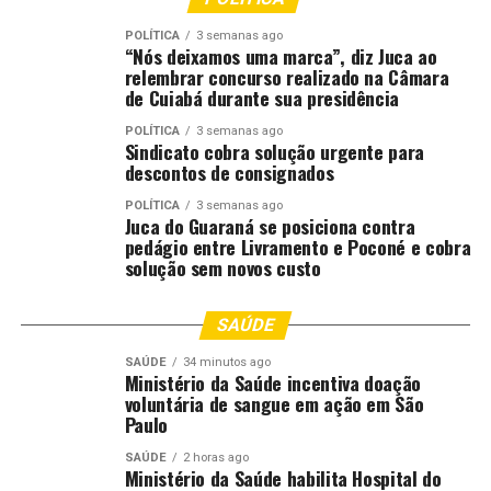
POLÍTICA
3 semanas ago
Na área ambiental, além da consolidação
“Nós deixamos uma marca”, diz Juca ao
do Centro de Estudos Integrados em Meio
relembrar concurso realizado na Câmara
de Cuiabá durante sua presidência
Ambiente (Cesima), a Esmagis-MT
promoveu webinários de Direito Ambiental e o X
POLÍTICA
3 semanas ago
Encontro de Sustentabilidade, aproximando o debate da
Sindicato cobra solução urgente para
descontos de consignados
justiça climática das realidades produtivas do Estado,
incluindo o agronegócio.
POLÍTICA
3 semanas ago
Juca do Guaraná se posiciona contra
pedágio entre Livramento e Poconé e cobra
Reconhecimento institucional
solução sem novos custo
Além das ações formativas, a gestão também avançou na
valorização institucional e no reconhecimento de
SAÚDE
contribuições relevantes para a magistratura. Outro
SAÚDE
34 minutos ago
marco foi a instituição do Medalhão Desembargador
Ministério da Saúde incentiva doação
voluntária de sangue em ação em São
João Antônio Neto, honraria criada pela Esmagis-MT
Paulo
para reconhecer personalidades que tenham prestado
serviços de relevante valor acadêmico, institucional ou
SAÚDE
2 horas ago
Ministério da Saúde habilita Hospital do
profissional à magistratura estadual e ao Poder