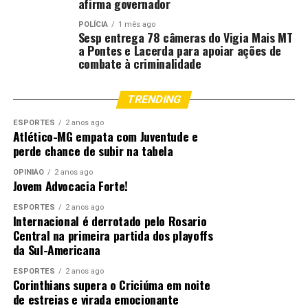
afirma governador
Vieira Passos, e da diretora executiva da Escola Superior
da Magistratura do Tocantins, Ana Beatriz de Oliveira
POLÍCIA
1 mês ago
Sesp entrega 78 câmeras do Vigia Mais MT
Pretto.
a Pontes e Lacerda para apoiar ações de
combate à criminalidade
Compromisso com o Futuro
TRENDING
Para o diretor-geral, desembargador
Márcio Vidal, a data representa não
ESPORTES
2 anos ago
apenas a celebração de uma trajetória
Atlético-MG empata com Juventude e
perde chance de subir na tabela
consolidada, mas também o compromisso
com o futuro da magistratura.
OPINIÃO
2 anos ago
Jovem Advocacia Forte!
“A Esmagis-MT chega aos 41 anos com a
ESPORTES
2 anos ago
certeza de que a formação continuada é
Internacional é derrotado pelo Rosario
essencial para um Judiciário mais
Central na primeira partida dos playoffs
preparado, eficiente e conectado com a
da Sul-Americana
sociedade. Avançamos na incorporação de
ESPORTES
2 anos ago
novas tecnologias, fortalecemos a pauta
Corinthians supera o Criciúma em noite
ambiental e ampliamos os debates sobre
de estreias e virada emocionante