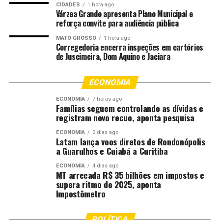
CIDADES
1 hora ago
O impacto prático dessa direção se reflete nos
Várzea Grande apresenta Plano Municipal e
expressivos indicadores de produtividade pedagógica
reforça convite para audiência pública
alcançados pela Escola, que combinam alta carga
MATO GROSSO
1 hora ago
horária e rigor acadêmico. Foram 99 atividades
Corregedoria encerra inspeções em cartórios
de Juscimeira, Dom Aquino e Jaciara
pedagógicas realizadas, totalizando 3.770 horas de
formação. Desse total, 19 cursos credenciados pela
Enfam (19,19%) e 80 de extensão (80,81%) ampliaram o
ECONOMIA
alcance da capacitação.
ECONOMIA
7 horas ago
Famílias seguem controlando as dívidas e
Da estratégia à prática: Inteligência Artificial e
registram novo recuo, aponta pesquisa
Sustentabilidade
ECONOMIA
2 dias ago
Latam lança voos diretos de Rondonópolis
A aplicação prática dos eixos estratégicos
a Guarulhos e Cuiabá a Curitiba
pode ser observada na diversificação da
ECONOMIA
4 dias ago
oferta formativa. Na área tecnológica,
MT arrecada R$ 35 bilhões em impostos e
destacou-se o curso “InovaGPT: Transformando a
supera ritmo de 2025, aponta
Impostômetro
Gestão Judicial com IA”, com quatro turmas realizadas,
capacitando magistrados e servidores para o uso ético e
eficiente da Inteligência Artificial.
POLÍTICA