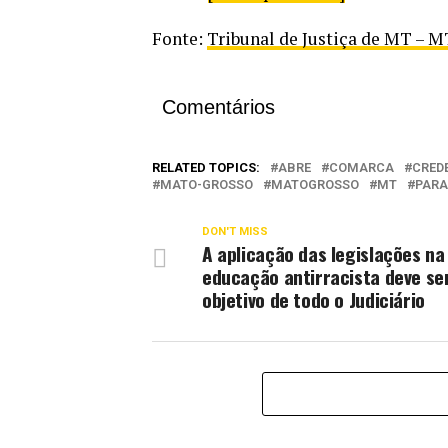
Fonte:
Tribunal de Justiça de MT – M
Comentários
RELATED TOPICS:
ABRE
COMARCA
CRED
MATO-GROSSO
MATOGROSSO
MT
PARA
DON'T MISS
A aplicação das legislações na
educação antirracista deve se
objetivo de todo o Judiciário