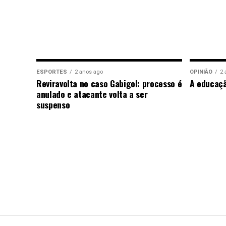
ESPORTES
2 anos ago
OPINIÃO
2 
Reviravolta no caso Gabigol: processo é
A educaç
anulado e atacante volta a ser
suspenso