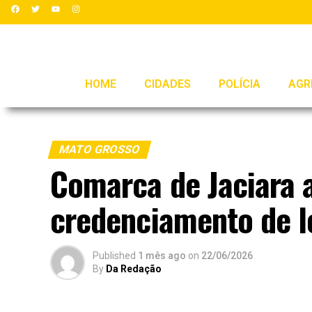
HOME
CIDADES
POLÍCIA
AGR
MATO GROSSO
Comarca de Jaciara 
credenciamento de le
Published
1 mês ago
on
22/06/2026
By
Da Redação