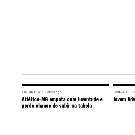
ESPORTES
2 anos ago
OPINIÃO
2 
Atlético-MG empata com Juventude e
Jovem Adv
perde chance de subir na tabela