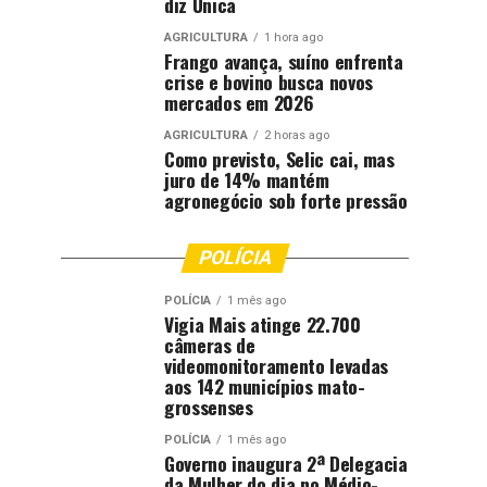
diz Unica
AGRICULTURA
1 hora ago
Frango avança, suíno enfrenta
crise e bovino busca novos
mercados em 2026
AGRICULTURA
2 horas ago
Como previsto, Selic cai, mas
juro de 14% mantém
agronegócio sob forte pressão
POLÍCIA
POLÍCIA
1 mês ago
Vigia Mais atinge 22.700
câmeras de
videomonitoramento levadas
aos 142 municípios mato-
grossenses
POLÍCIA
1 mês ago
Governo inaugura 2ª Delegacia
da Mulher do dia no Médio-