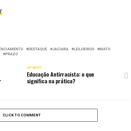
T
ENCIAMENTO
DESTAQUE
JACIARA
LEILOEIROS
MATO
PRAZO
UP NEXT
Educação Antirracista: o que
r
significa na prática?
CLICK TO COMMENT