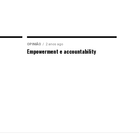
OPINIÃO
2 anos ago
Empowerment e accountability