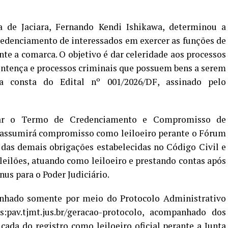
 de Jaciara, Fernando Kendi Ishikawa, determinou a
credenciamento de interessados em exercer as funções de
rante a comarca. O objetivo é dar celeridade aos processos
ntença e processos criminais que possuem bens a serem
a consta do Edital nº 001/2026/DF, assinado pelo
ntar o Termo de Credenciamento e Compromisso de
al assumirá compromisso como leiloeiro perante o Fórum
 das demais obrigações estabelecidas no Código Civil e
 leilões, atuando como leiloeiro e prestando contas após
nus para o Poder Judiciário.
inhado somente por meio do Protocolo Administrativo
:pav.tjmt.jus.br/geracao-protocolo, acompanhado dos
ada do registro como leiloeiro oficial perante a Junta