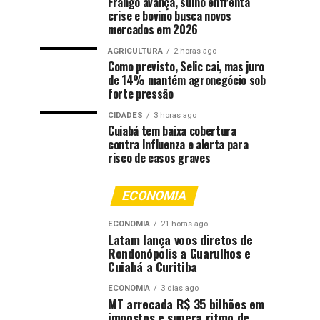
Frango avança, suíno enfrenta
crise e bovino busca novos
mercados em 2026
AGRICULTURA
2 horas ago
Como previsto, Selic cai, mas juro
de 14% mantém agronegócio sob
forte pressão
CIDADES
3 horas ago
Cuiabá tem baixa cobertura
contra Influenza e alerta para
risco de casos graves
ECONOMIA
ECONOMIA
21 horas ago
Latam lança voos diretos de
Rondonópolis a Guarulhos e
Cuiabá a Curitiba
ECONOMIA
3 dias ago
MT arrecada R$ 35 bilhões em
impostos e supera ritmo de