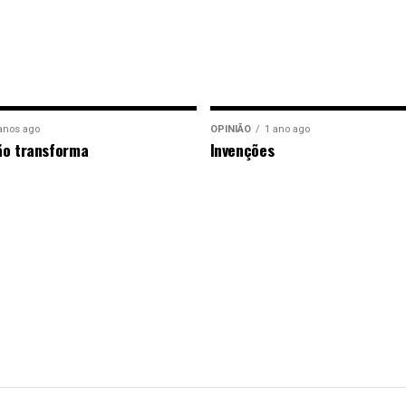
anos ago
OPINIÃO
1 ano ago
ão transforma
Invenções