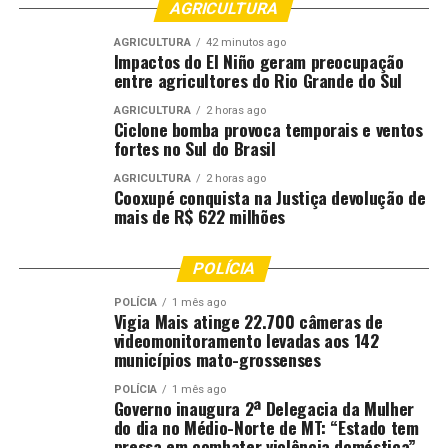
(UFMT), Universidade do Estado de Mato Grosso
AGRICULTURA
(UNEMAT), Secretaria de Estado de Meio Ambiente
AGRICULTURA
42 minutos ago
(Sema-MT), Instituto Brasileiro do Meio Ambiente e dos
Impactos do El Niño geram preocupação
Recursos Naturais Renováveis (Ibama), Instituto
entre agricultores do Rio Grande do Sul
Nacional de Colonização e Reforma Agrária (Incra),
AGRICULTURA
2 horas ago
Ordem dos Advogados do Brasil – Seccional Mato Grosso
Ciclone bomba provoca temporais e ventos
(OAB-MT), além de diversas entidades representativas
fortes no Sul do Brasil
do setor agropecuário e educacional.
AGRICULTURA
2 horas ago
Cooxupé conquista na Justiça devolução de
mais de R$ 622 milhões
Outras informações podem ser obtidas pelo e-mail
[email protected]
ou pelos telefones (65) 3617-3844 /
99943-1576.
POLÍCIA
Autor: Lígia Saito
POLÍCIA
1 mês ago
Vigia Mais atinge 22.700 câmeras de
Fotografo:
videomonitoramento levadas aos 142
municípios mato-grossenses
Departamento: Assessoria de Comunicação da Esmagis –
POLÍCIA
1 mês ago
MT
Governo inaugura 2ª Delegacia da Mulher
do dia no Médio-Norte de MT: “Estado tem
Email:
[email protected]
pressa em combater violência doméstica”,