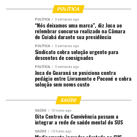
POLÍTICA
Linguagem adequada a cada faixa etária
POLÍTICA
3 semanas ago
As atividades serão realizadas de forma presencial, por
“Nós deixamos uma marca”, diz Juca ao
relembrar concurso realizado na Câmara
meio de palestras conduzidas por representantes das
de Cuiabá durante sua presidência
instituições parceiras do Cesima,
POLÍTICA
3 semanas ago
Sindicato cobra solução urgente para
sempre com a participação da coordenação do projeto.
descontos de consignados
De acordo com a faixa etária dos participantes, as
abordagens serão adaptadas para garantir maior
POLÍTICA
3 semanas ago
Juca do Guaraná se posiciona contra
compreensão e engajamento.
pedágio entre Livramento e Poconé e cobra
solução sem novos custo
As atividades abordarão conceitos básicos de meio
ambiente, problemas ambientais contemporâneos,
SAÚDE
impactos das queimadas e do desmatamento, gestão da
água, preservação da biodiversidade e os efeitos das
SAÚDE
10 horas ago
Oito Centros de Convivência passam a
mudanças climáticas na qualidade de vida da população.
integrar a rede de saúde mental do SUS
Também serão discutidas responsabilidades
SAÚDE
13 horas ago
Medicamento inovador ofertado no SUS