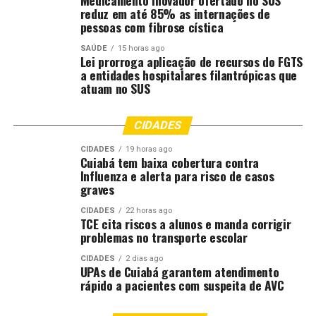
compartilhadas entre governo, instituições e sociedade
reduz em até 85% as internações de
civil, além de ações práticas que podem ser incorporadas
pessoas com fibrose cística
ao cotidiano, como economia de água, descarte
SAÚDE
15 horas ago
adequado de resíduos, prevenção de queimadas e
Lei prorroga aplicação de recursos do FGTS
preservação das áreas verdes.
a entidades hospitalares filantrópicas que
atuam no SUS
“Nosso propósito é deixar um legado que ultrapasse o
momento da palestra. Queremos que os alunos levem
CIDADES
essas reflexões para suas casas, conversem com suas
famílias e se tornem multiplicadores de atitudes
CIDADES
19 horas ago
Cuiabá tem baixa cobertura contra
sustentáveis. É um investimento na educação, na
Influenza e alerta para risco de casos
cidadania e no futuro de Mato Grosso”, conclui a
graves
magistrada.
CIDADES
22 horas ago
TCE cita riscos a alunos e manda corrigir
Participam da iniciativa o Tribunal de Justiça de Mato
problemas no transporte escolar
Grosso (TJMT), Ministério Público do Estado de Mato
CIDADES
2 dias ago
Grosso (MPMT), Defensoria Pública do Estado de Mato
UPAs de Cuiabá garantem atendimento
Grosso (DPE-MT), Tribunal Regional do Trabalho da 23ª
rápido a pacientes com suspeita de AVC
Região (TRT-23), Universidade Federal de Mato Grosso