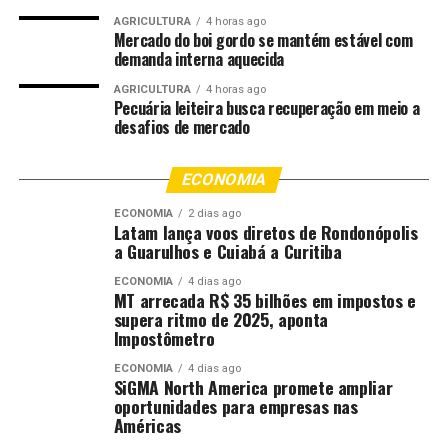
AGRICULTURA
4 horas ago
A iniciativa tem como objetivo geral promover a
Mercado do boi gordo se mantém estável com
conscientização ambiental e climática nas escolas
demanda interna aquecida
públicas, incentivando a reflexão sobre temas cada vez
AGRICULTURA
4 horas ago
mais presentes no cotidiano da população, como
Pecuária leiteira busca recuperação em meio a
desafios de mercado
eventos climáticos extremos, queimadas,
desmatamento, escassez hídrica e preservação dos
recursos naturais. Entre os objetivos específicos estão a
ECONOMIA
sensibilização dos estudantes para a importância da
ECONOMIA
2 dias ago
preservação ambiental, o incentivo à adoção de práticas
Latam lança voos diretos de Rondonópolis
a Guarulhos e Cuiabá a Curitiba
sustentáveis no ambiente escolar e familiar e o
fortalecimento da cidadania ambiental.
ECONOMIA
4 dias ago
MT arrecada R$ 35 bilhões em impostos e
supera ritmo de 2025, aponta
“A mudança de comportamento começa pelo
Impostômetro
conhecimento. Quando o estudante compreende os
impactos das suas ações e percebe que também pode
ECONOMIA
4 dias ago
SiGMA North America promete ampliar
contribuir para a preservação ambiental, ele passa a ser
oportunidades para empresas nas
um agente de transformação dentro da escola, da
Américas
família e da sociedade”, ressalta a coordenadora.