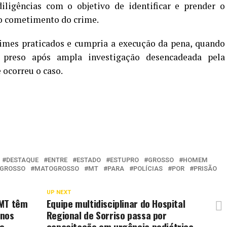
diligências com o objetivo de identificar e prender o
s o cometimento do crime.
rimes praticados e cumpria a execução da pena, quando
preso após ampla investigação desencadeada pela
 ocorreu o caso.
DESTAQUE
ENTRE
ESTADO
ESTUPRO
GROSSO
HOMEM
GROSSO
MATOGROSSO
MT
PARA
POLÍCIAS
POR
PRISÃO
UP NEXT
 MT têm
Equipe multidisciplinar do Hospital
 nos
Regional de Sorriso passa por
to
capacitação em urgência pediátrica