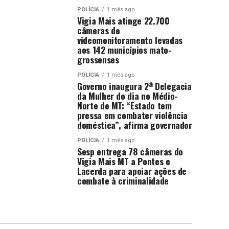
POLÍCIA
1 mês ago
Vigia Mais atinge 22.700
câmeras de
videomonitoramento levadas
aos 142 municípios mato-
grossenses
POLÍCIA
1 mês ago
Governo inaugura 2ª Delegacia
da Mulher do dia no Médio-
Norte de MT: “Estado tem
pressa em combater violência
doméstica”, afirma governador
POLÍCIA
1 mês ago
Sesp entrega 78 câmeras do
Vigia Mais MT a Pontes e
Lacerda para apoiar ações de
combate à criminalidade