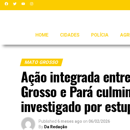
HOME
CIDADES
POLÍCIA
AGR
MATO GROSSO
Ação integrada entre
Grosso e Pará culmi
investigado por estu
Published
6 meses ago
on
06/02/2026
By
Da Redação