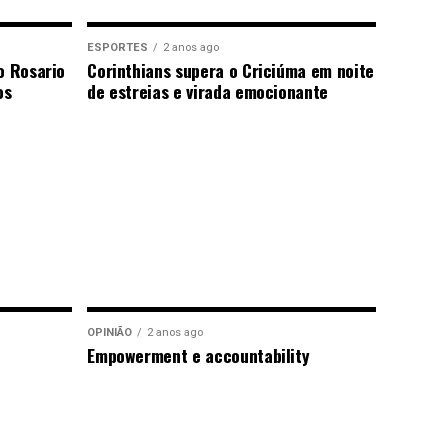
ESPORTES
2 anos ago
o Rosario
Corinthians supera o Criciúma em noite
os
de estreias e virada emocionante
OPINIÃO
2 anos ago
Empowerment e accountability