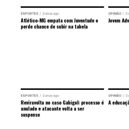
ESPORTES
2 anos ago
OPINIÃO
2 
Atlético-MG empata com Juventude e
Jovem Adv
perde chance de subir na tabela
ESPORTES
2 anos ago
OPINIÃO
2 
Reviravolta no caso Gabigol: processo é
A educaç
anulado e atacante volta a ser
suspenso