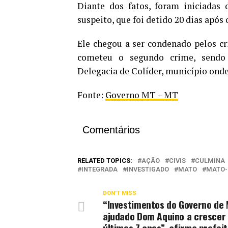
Diante dos fatos, foram iniciadas 
suspeito, que foi detido 20 dias apó
Ele chegou a ser condenado pelos c
cometeu o segundo crime, sendo 
Delegacia de Colíder, município onde
Fonte:
Governo MT – MT
Comentários
RELATED TOPICS:
AÇÃO
CIVIS
CULMINA
INTEGRADA
INVESTIGADO
MATO
MATO-
DON'T MISS
“Investimentos do Governo de
ajudado Dom Aquino a crescer
últimos 7 anos”, afirma prefei