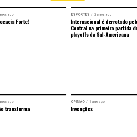
anos ago
ESPORTES
2 anos ago
ocacia Forte!
Internacional é derrotado pel
Central na primeira partida d
playoffs da Sul-Americana
anos ago
OPINIÃO
1 ano ago
ão transforma
Invenções