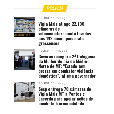
POLÍCIA
POLÍCIA
1 mês ago
Vigia Mais atinge 22.700
câmeras de
videomonitoramento levadas
aos 142 municípios mato-
grossenses
POLÍCIA
1 mês ago
Governo inaugura 2ª Delegacia
da Mulher do dia no Médio-
Norte de MT: “Estado tem
pressa em combater violência
doméstica”, afirma governador
POLÍCIA
1 mês ago
Sesp entrega 78 câmeras do
Vigia Mais MT a Pontes e
Lacerda para apoiar ações de
combate à criminalidade