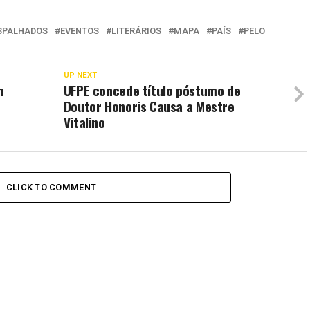
SPALHADOS
EVENTOS
LITERÁRIOS
MAPA
PAÍS
PELO
UP NEXT
m
UFPE concede título póstumo de
Doutor Honoris Causa a Mestre
Vitalino
CLICK TO COMMENT