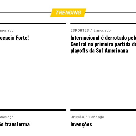
TRENDING
anos ago
ESPORTES
2 anos ago
ocacia Forte!
Internacional é derrotado pel
Central na primeira partida d
playoffs da Sul-Americana
anos ago
OPINIÃO
1 ano ago
ão transforma
Invenções