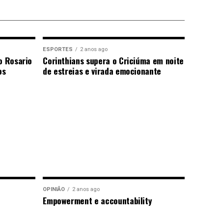
ESPORTES
2 anos ago
o Rosario
Corinthians supera o Criciúma em noite
os
de estreias e virada emocionante
OPINIÃO
2 anos ago
Empowerment e accountability