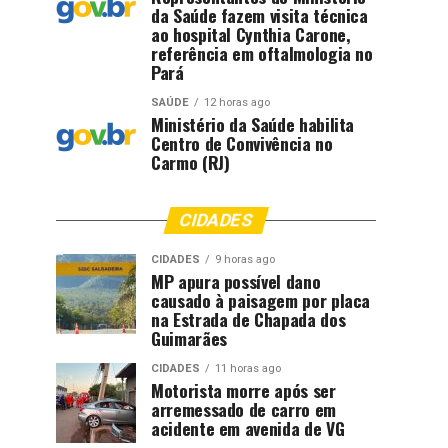
da Saúde fazem visita técnica
ao hospital Cynthia Carone,
referência em oftalmologia no
Pará
SAÚDE
12 horas ago
Ministério da Saúde habilita
Centro de Convivência no
Carmo (RJ)
CIDADES
CIDADES
9 horas ago
MP apura possível dano
causado à paisagem por placa
na Estrada de Chapada dos
Guimarães
CIDADES
11 horas ago
Motorista morre após ser
arremessado de carro em
acidente em avenida de VG