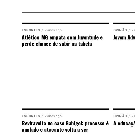
ESPORTES
2 anos ago
OPINIÃO
2 
Atlético-MG empata com Juventude e
Jovem Adv
perde chance de subir na tabela
ESPORTES
2 anos ago
OPINIÃO
2 
Reviravolta no caso Gabigol: processo é
A educaç
anulado e atacante volta a ser