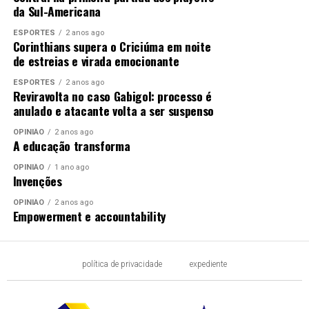
da Sul-Americana
ESPORTES
2 anos ago
Corinthians supera o Criciúma em noite
de estreias e virada emocionante
ESPORTES
2 anos ago
Reviravolta no caso Gabigol: processo é
anulado e atacante volta a ser suspenso
OPINIÃO
2 anos ago
A educação transforma
OPINIÃO
1 ano ago
Invenções
OPINIÃO
2 anos ago
Empowerment e accountability
política de privacidade
expediente