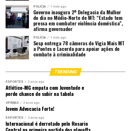
POLÍCIA
1 mês ago
Governo inaugura 2ª Delegacia da Mulher
do dia no Médio-Norte de MT: “Estado tem
pressa em combater violência doméstica”,
afirma governador
POLÍCIA
1 mês ago
Sesp entrega 78 câmeras do Vigia Mais MT
a Pontes e Lacerda para apoiar ações de
combate à criminalidade
TRENDING
ESPORTES
2 anos ago
Atlético-MG empata com Juventude e
perde chance de subir na tabela
OPINIÃO
2 anos ago
Jovem Advocacia Forte!
ESPORTES
2 anos ago
Internacional é derrotado pelo Rosario
Central na primeira partida dos playoffs