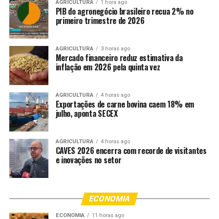
e pertencimento.
AGRICULTURA
1 hora ago
PIB do agronegócio brasileiro recua 2% no
primeiro trimestre de 2026
Entre os eixos estéticos considerados para o festival
estão o teatro negro, afrofuturista, ritual e de terreiro; a
dança-teatro afro; as poéticas de encantaria e
AGRICULTURA
3 horas ago
Mercado financeiro reduz estimativa da
ancestralidade; e as oralituras negras.
inflação em 2026 pela quinta vez
Os cachês variam de R$ 800 a R$ 5 mil, de acordo com a
categoria inscrita, e o evento vai disponibilizar os
AGRICULTURA
4 horas ago
espaços de apresentação e a estrutura técnica
Exportações de carne bovina caem 18% em
julho, aponta SECEX
necessária para a realização das atividades.
Além do Instagram, é possível tirar dúvidas pelo e-
AGRICULTURA
4 horas ago
mail festivaldeartescenicaspretama@gmail.com.
CAVES 2026 encerra com recorde de visitantes
e inovações no setor
ECONOMIA
Fonte: EBC Cultura
ECONOMIA
11 horas ago