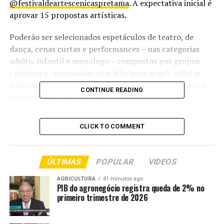
@festivaldeartescenicaspretama
. A expectativa inicial é
aprovar 15 propostas artísticas.
Poderão ser selecionados espetáculos de teatro, de
dança, cenas curtas e performances – nas categorias
adulto, infantil e monólogo – compostos por grupos,
coletivos e companhias com liderança negra, artistas
solo, coletivos quilombolas e núcleos independentes de
CONTINUE READING
artes cênicas com liderança e composição
majoritariamente negra. A programação também
contará com atividades formativas gratuitas.
CLICK TO COMMENT
O resultado será divulgado até 17 de agosto, nas
redes oficiais do festival.
ÚLTIMAS
POPULAR
VIDEOS
Segundo a organização, os trabalhos podem ter
AGRICULTURA
41 minutos ago
PIB do agronegócio registra queda de 2% no
temáticas e formas livres, desde que dialoguem com
primeiro trimestre de 2026
estéticas negras contemporâneas ou com experiências
ligadas a ancestralidade, território, memória, resistência