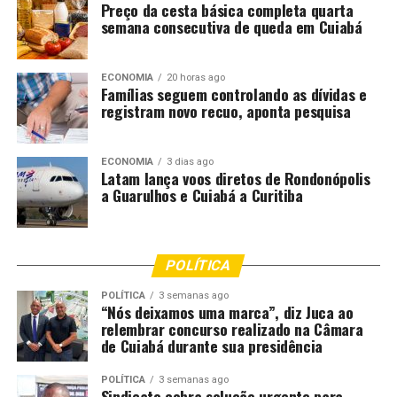
Preço da cesta básica completa quarta
semana consecutiva de queda em Cuiabá
Comentários
ECONOMIA
20 horas ago
Famílias seguem controlando as dívidas e
RELATED TOPICS:
ABERTAS
ARTES
CÊNICAS
CULTURA
registram novo recuo, aponta pesquisa
DESTAQUE
FESTIVAL
INSCRIÇÕES
MARANHÃO
PRETA
TÊM
ECONOMIA
3 dias ago
UP NEXT
Latam lança voos diretos de Rondonópolis
Rio recebe festival internacional de harpas em julho
a Guarulhos e Cuiabá a Curitiba
DON'T MISS
Rouanet nas Favelas investirá ao menos R$ 10 milhões
em projetos
POLÍTICA
POLÍTICA
3 semanas ago
“Nós deixamos uma marca”, diz Juca ao
relembrar concurso realizado na Câmara
de Cuiabá durante sua presidência
POLÍTICA
3 semanas ago
Sindicato cobra solução urgente para