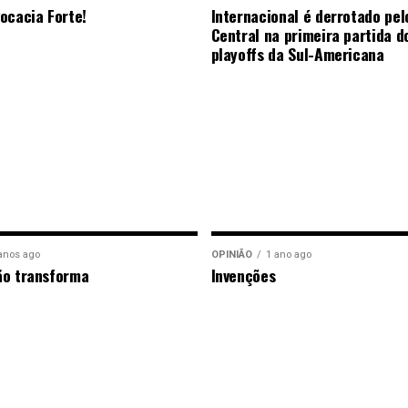
ocacia Forte!
Internacional é derrotado pel
Central na primeira partida d
playoffs da Sul-Americana
anos ago
OPINIÃO
1 ano ago
ão transforma
Invenções