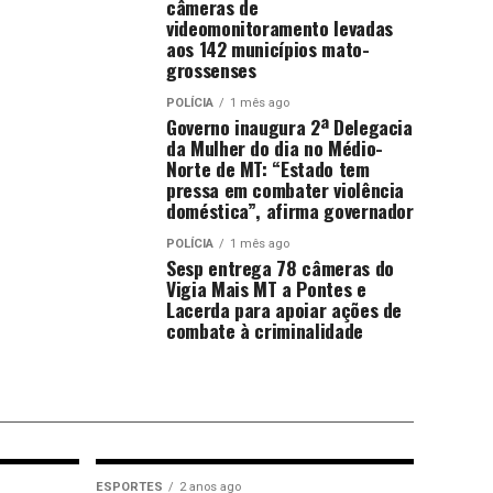
câmeras de
videomonitoramento levadas
aos 142 municípios mato-
grossenses
POLÍCIA
1 mês ago
Governo inaugura 2ª Delegacia
da Mulher do dia no Médio-
Norte de MT: “Estado tem
pressa em combater violência
doméstica”, afirma governador
POLÍCIA
1 mês ago
Sesp entrega 78 câmeras do
Vigia Mais MT a Pontes e
Lacerda para apoiar ações de
combate à criminalidade
ESPORTES
2 anos ago