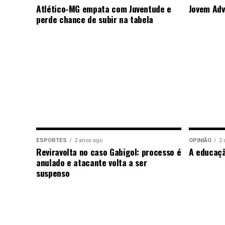
Atlético-MG empata com Juventude e
Jovem Adv
perde chance de subir na tabela
ESPORTES
2 anos ago
OPINIÃO
2 
Reviravolta no caso Gabigol: processo é
A educaç
anulado e atacante volta a ser
suspenso