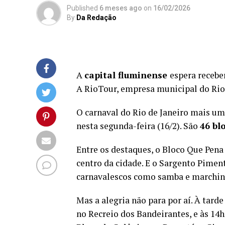
Published
6 meses ago
on
16/02/2026
By
Da Redação
A
capital fluminense
espera recebe
A RioTour, empresa municipal do Rio
O carnaval do Rio de Janeiro mais uma
nesta segunda-feira (16/2). São
46 blo
Entre os destaques, o Bloco Que Pena
centro da cidade. E o Sargento Pimen
carnavalescos como samba e marchinh
Mas a alegria não para por aí. À tar
no Recreio dos Bandeirantes, e às 14h