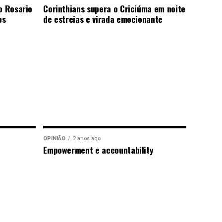
o Rosario
Corinthians supera o Criciúma em noite
os
de estreias e virada emocionante
OPINIÃO
2 anos ago
Empowerment e accountability