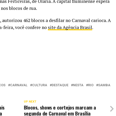
as Feiticeiras, de Olaria. A capital fluminense espera
 nos blocos de rua.
autorizou 462 blocos a desfilar no Carnaval carioca. A
feira, você confere no
site da Agência Brasil
.
COS
CARNAVAL
CULTURA
DESTAQUE
NESTA
RIO
SAMBA
UP NEXT
ais
Blocos, shows e cortejos marcam a
a
segunda de Carnaval em Brasília