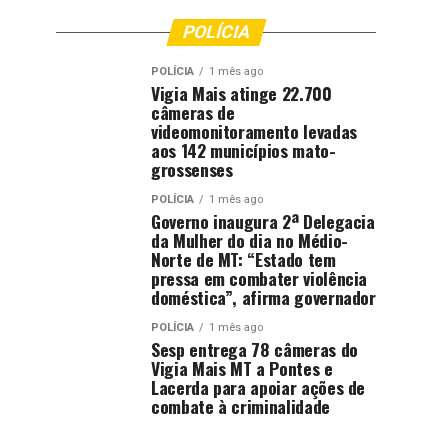
POLÍCIA
POLÍCIA
1 mês ago
Vigia Mais atinge 22.700
câmeras de
videomonitoramento levadas
aos 142 municípios mato-
grossenses
POLÍCIA
1 mês ago
Governo inaugura 2ª Delegacia
da Mulher do dia no Médio-
Norte de MT: “Estado tem
pressa em combater violência
doméstica”, afirma governador
POLÍCIA
1 mês ago
Sesp entrega 78 câmeras do
Vigia Mais MT a Pontes e
Lacerda para apoiar ações de
combate à criminalidade