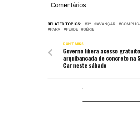
Comentários
RELATED TOPICS:
3ª
AVANÇAR
COMPLIC
PARA
PERDE
SÉRIE
DON'T MISS
Governo libera acesso gratuito
arquibancada de concreto na 
Car neste sábado