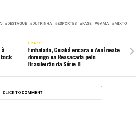
A
DESTAQUE
DUTRINHA
ESPORTES
FASE
GAMA
MIXTO
UP NEXT
 à
Embalado, Cuiabá encara o Avaí neste
Stock
domingo na Ressacada pelo
Brasileirão da Série B
CLICK TO COMMENT