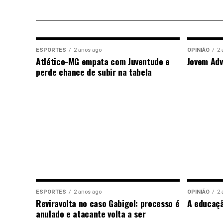
ESPORTES
2 anos ago
OPINIÃO
2 
Atlético-MG empata com Juventude e
Jovem Adv
perde chance de subir na tabela
ESPORTES
2 anos ago
OPINIÃO
2 
Reviravolta no caso Gabigol: processo é
A educaç
anulado e atacante volta a ser