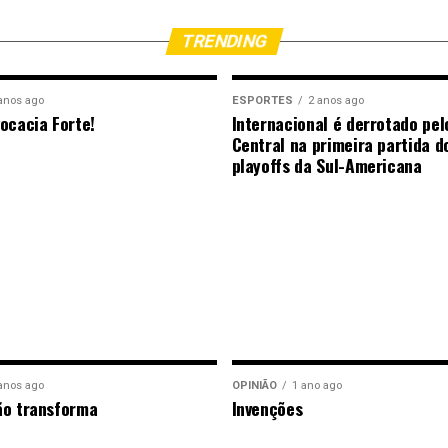
TRENDING
anos ago
ESPORTES
2 anos ago
ocacia Forte!
Internacional é derrotado pel
Central na primeira partida d
playoffs da Sul-Americana
anos ago
OPINIÃO
1 ano ago
ão transforma
Invenções