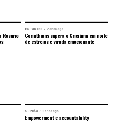
ESPORTES
2 anos ago
o Rosario
Corinthians supera o Criciúma em noite
os
de estreias e virada emocionante
OPINIÃO
2 anos ago
Empowerment e accountability